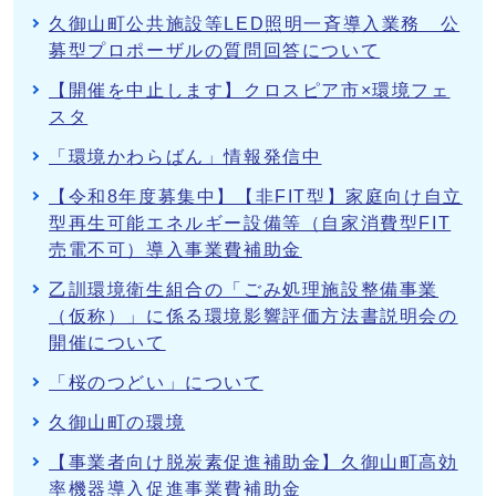
久御山町公共施設等LED照明一斉導入業務 公
募型プロポーザルの質問回答について
【開催を中止します】クロスピア市×環境フェ
スタ
「環境かわらばん」情報発信中
【令和8年度募集中】【非FIT型】家庭向け自立
型再生可能エネルギー設備等（自家消費型FIT
売電不可）導入事業費補助金
乙訓環境衛生組合の「ごみ処理施設整備事業
（仮称）」に係る環境影響評価方法書説明会の
開催について
「桜のつどい」について
久御山町の環境
【事業者向け脱炭素促進補助金】久御山町高効
率機器導入促進事業費補助金