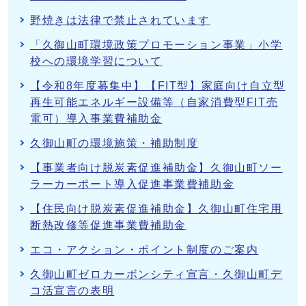
野焼きは法律で禁止されています
「久御山町環境政策プロモーション事業」小学
校への環境学習について
【令和8年度募集中】【FIT型】家庭向け自立型
再生可能エネルギー設備等（自家消費型FIT売
電可）導入事業費補助金
久御山町の環境施策・補助制度
【事業者向け脱炭素促進補助金】久御山町ソー
ラーカーポート導入促進事業費補助金
【住民向け脱炭素促進補助金】久御山町住宅用
断熱改修等促進事業費補助金
エコ・アクション・ポイント制度のご案内
久御山町ゼロカーボンシティ宣言・久御山町デ
コ活宣言の表明