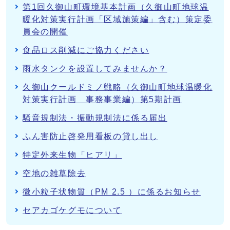
第1回久御山町環境基本計画（久御山町地球温
暖化対策実行計画「区域施策編」含む）策定委
員会の開催
食品ロス削減にご協力ください
雨水タンクを設置してみませんか？
久御山クールドミノ戦略（久御山町地球温暖化
対策実行計画 事務事業編）第5期計画
騒音規制法・振動規制法に係る届出
ふん害防止啓発用看板の貸し出し
特定外来生物「ヒアリ」
空地の雑草除去
微小粒子状物質（PM 2.5 ）に係るお知らせ
セアカゴケグモについて