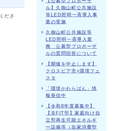
【公募型プロポーザ
ル】久御山町公共施設
等LED照明一斉導入事
くださ
業の実施
久御山町公共施設等
LED照明一斉導入業
務 公募型プロポーザ
ルの質問回答について
【開催を中止します】
クロスピア市×環境フェ
スタ
「環境かわらばん」情
報発信中
【令和8年度募集中】
【非FIT型】家庭向け自
立型再生可能エネルギ
ー設備等（自家消費型