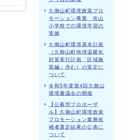
久御山町環境政策プロ
モーション事業 佐山
小学校での環境学習の
実施
久御山町環境基本計画
（久御山町地球温暖化
対策実行計画「区域施
策編」含む）の策定に
ついて
令和5年度第4回久御山
環境審議会の開催
【公募型プロポーザ
ル】久御山町環境政策
プロモーション業務候
補者選定結果の公表に
ついて