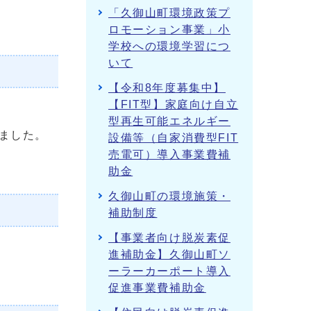
「久御山町環境政策プ
ロモーション事業」小
学校への環境学習につ
いて
【令和8年度募集中】
【FIT型】家庭向け自立
型再生可能エネルギー
ました。
設備等（自家消費型FIT
売電可）導入事業費補
助金
久御山町の環境施策・
補助制度
【事業者向け脱炭素促
進補助金】久御山町ソ
ーラーカーポート導入
促進事業費補助金