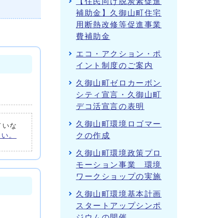
【住民向け脱炭素促進
補助金】久御山町住宅
用断熱改修等促進事業
費補助金
エコ・アクション・ポ
イント制度のご案内
久御山町ゼロカーボン
シティ宣言・久御山町
デコ活宣言の表明
久御山町環境ロゴマー
ていな
クの作成
さい。
久御山町環境政策プロ
モーション事業 環境
ワークショップの実施
久御山町環境基本計画
スタートアップシンポ
ジウムの開催