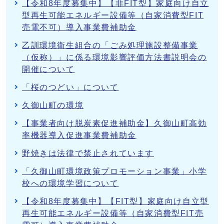
【令和8年度募集中】【非FIT型】家庭向け自立
型再生可能エネルギー設備等（自家消費型FIT
売電不可）導入事業費補助金
乙訓環境衛生組合の「ごみ処理施設整備事業
（仮称）」に係る環境影響評価方法書説明会の
開催について
「桜のつどい」について
久御山町の環境
【事業者向け脱炭素促進補助金】久御山町高効
率機器導入促進事業費補助金
野焼きは法律で禁止されています
「久御山町環境政策プロモーション事業」小学
校への環境学習について
【令和8年度募集中】【FIT型】家庭向け自立型
再生可能エネルギー設備等（自家消費型FIT売