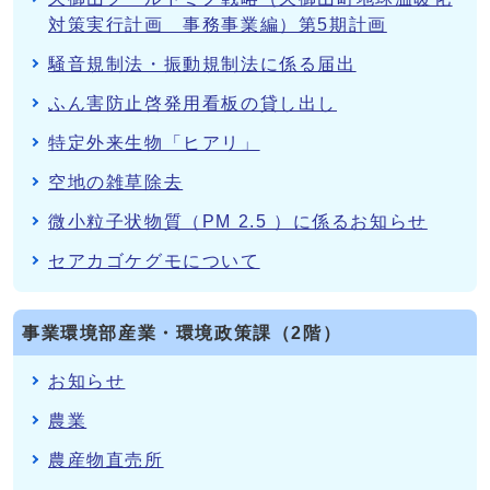
対策実行計画 事務事業編）第5期計画
騒音規制法・振動規制法に係る届出
ふん害防止啓発用看板の貸し出し
特定外来生物「ヒアリ」
空地の雑草除去
微小粒子状物質（PM 2.5 ）に係るお知らせ
セアカゴケグモについて
事業環境部産業・環境政策課（2階）
お知らせ
農業
農産物直売所