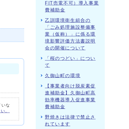
FIT売電不可）導入事業
費補助金
乙訓環境衛生組合の
「ごみ処理施設整備事
業（仮称）」に係る環
境影響評価方法書説明
会の開催について
「桜のつどい」につい
て
久御山町の環境
【事業者向け脱炭素促
進補助金】久御山町高
効率機器導入促進事業
ていな
費補助金
さい。
野焼きは法律で禁止さ
れています