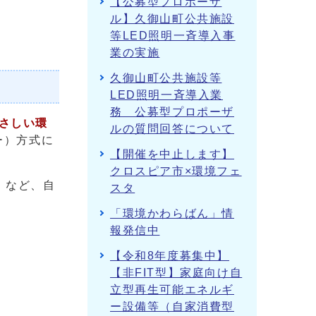
【公募型プロポーザ
ル】久御山町公共施設
等LED照明一斉導入事
業の実施
久御山町公共施設等
LED照明一斉導入業
務 公募型プロポーザ
さしい環
ルの質問回答について
ー）方式に
【開催を中止します】
クロスピア市×環境フェ
」など、自
スタ
「環境かわらばん」情
報発信中
【令和8年度募集中】
【非FIT型】家庭向け自
立型再生可能エネルギ
ー設備等（自家消費型