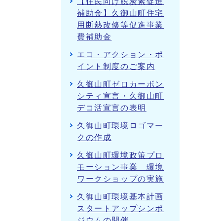
【住民向け脱炭素促進
補助金】久御山町住宅
用断熱改修等促進事業
費補助金
エコ・アクション・ポ
イント制度のご案内
久御山町ゼロカーボン
シティ宣言・久御山町
デコ活宣言の表明
久御山町環境ロゴマー
クの作成
久御山町環境政策プロ
モーション事業 環境
ワークショップの実施
久御山町環境基本計画
スタートアップシンポ
ジウムの開催