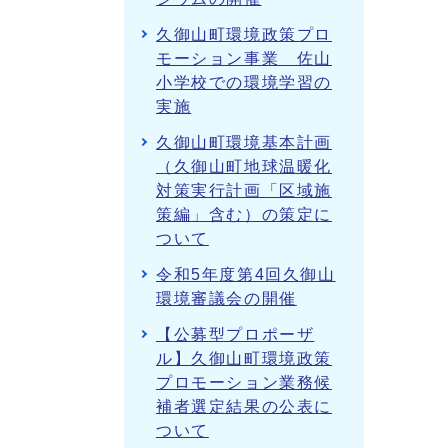
久御山町環境政策プロ
モーション事業 佐山
小学校での環境学習の
実施
久御山町環境基本計画
（久御山町地球温暖化
対策実行計画「区域施
策編」含む）の策定に
ついて
令和5年度第4回久御山
環境審議会の開催
【公募型プロポーザ
ル】久御山町環境政策
プロモーション業務候
補者選定結果の公表に
ついて