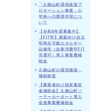
「久御山町環境政策プ
ロモーション事業」小
学校への環境学習につ
いて
【令和8年度募集中】
【FIT型】家庭向け自立
型再生可能エネルギー
設備等（自家消費型FIT
売電可）導入事業費補
助金
久御山町の環境施策・
補助制度
【事業者向け脱炭素促
進補助金】久御山町ソ
ーラーカーポート導入
促進事業費補助金