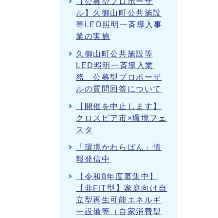
【公募型プロポーザ
ル】久御山町公共施設
等LED照明一斉導入事
業の実施
久御山町公共施設等
LED照明一斉導入業
務 公募型プロポーザ
ルの質問回答について
【開催を中止します】
クロスピア市×環境フェ
スタ
「環境かわらばん」情
報発信中
【令和8年度募集中】
【非FIT型】家庭向け自
立型再生可能エネルギ
ー設備等（自家消費型