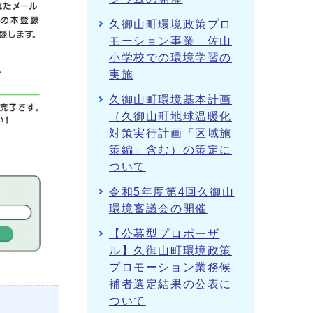
久御山町環境政策プロ
モーション事業 佐山
小学校での環境学習の
実施
久御山町環境基本計画
（久御山町地球温暖化
対策実行計画「区域施
策編」含む）の策定に
ついて
令和5年度第4回久御山
環境審議会の開催
【公募型プロポーザ
ル】久御山町環境政策
プロモーション業務候
補者選定結果の公表に
ついて