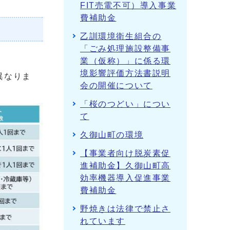
FIT売電不可）導入事業
費補助金
乙訓環境衛生組合の
「ごみ処理施設整備事
業（仮称）」に係る環
境影響評価方法書説明
異なりま
会の開催について
「桜のつどい」につい
て
久御山町の環境
【事業者向け脱炭素促
進補助金】久御山町高
効率機器導入促進事業
費補助金
野焼きは法律で禁止さ
れています