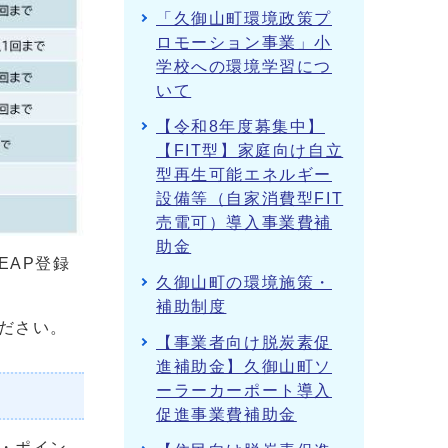
「久御山町環境政策プ
ロモーション事業」小
学校への環境学習につ
いて
【令和8年度募集中】
【FIT型】家庭向け自立
型再生可能エネルギー
設備等（自家消費型FIT
売電可）導入事業費補
助金
EAP登録
久御山町の環境施策・
補助制度
ださい。
【事業者向け脱炭素促
進補助金】久御山町ソ
ーラーカーポート導入
促進事業費補助金
・ポイン