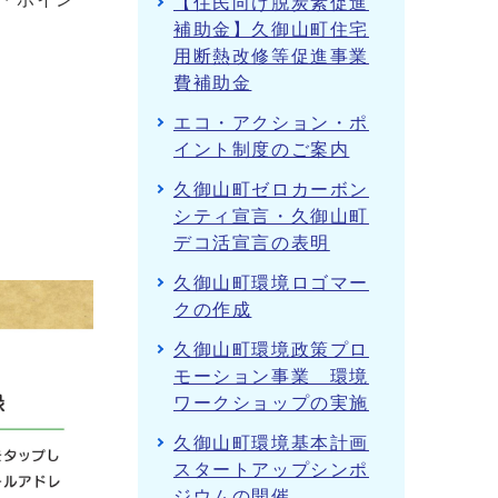
【住民向け脱炭素促進
補助金】久御山町住宅
用断熱改修等促進事業
費補助金
エコ・アクション・ポ
イント制度のご案内
久御山町ゼロカーボン
シティ宣言・久御山町
デコ活宣言の表明
久御山町環境ロゴマー
クの作成
久御山町環境政策プロ
モーション事業 環境
ワークショップの実施
久御山町環境基本計画
スタートアップシンポ
ジウムの開催