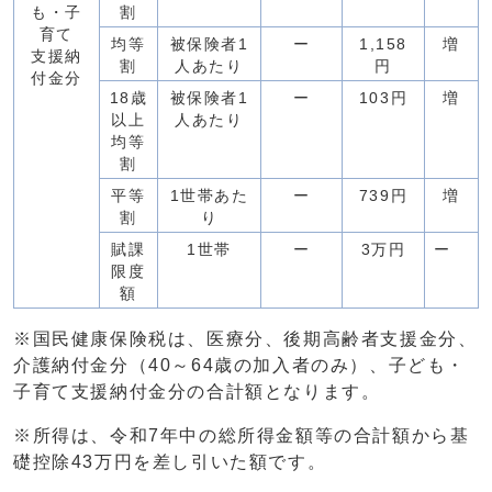
も・子
割
育て
均等
被保険者1
ー
1,158
増
支援納
割
人あたり
円
付金分
18歳
被保険者1
ー
103円
増
以上
人あたり
均等
割
平等
1世帯あた
ー
739円
増
割
り
賦課
1世帯
ー
3万円
ー
限度
額
※国民健康保険税は、医療分、後期高齢者支援金分、
介護納付金分（40～64歳の加入者のみ）、子ども・
子育て支援納付金分の合計額となります。
※所得は、令和7年中の総所得金額等の合計額から基
礎控除43万円を差し引いた額です。