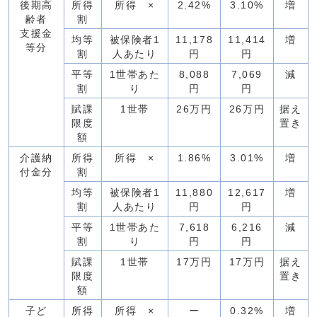
後期高
所得
所得 ×
2.42%
3.10%
増
齢者
割
支援金
均等
被保険者1
11,178
11,414
増
等分
割
人あたり
円
円
平等
1世帯あた
8,088
7,069
減
割
り
円
円
賦課
1世帯
26万円
26万円
据え
限度
置き
額
介護納
所得
所得 ×
1.86%
3.01%
増
付金分
割
均等
被保険者1
11,880
12,617
増
割
人あたり
円
円
平等
1世帯あた
7,618
6,216
減
割
り
円
円
賦課
1世帯
17万円
17万円
据え
限度
置き
額
子ど
所得
所得 ×
ー
0.32%
増