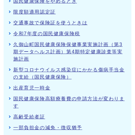
国民健康保険をやめるとき
限度額適用認定証
交通事故で保険証を使うときは
令和7年度の国民健康保険税
久御山町国民健康保険保健事業実施計画（第3
期データヘルス計画）第4期特定健康診査等実
施計画
新型コロナウイルス感染症にかかる傷病手当金
の支給（国民健康保険）
出産育児一時金
国民健康保険高額療養費の申請方法が変わりま
す
高齢受給者証
一部負担金の減免・徴収猶予