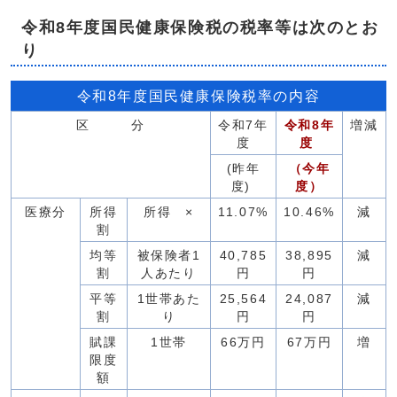
令和8年度国民健康保険税の税率等は次のとお
り
令和8年度国民健康保険税率の内容
区 分
令和7年
令和8年
増減
度
度
(昨年
（今年
度)
度）
医療分
所得
所得 ×
11.07%
10.46%
減
割
均等
被保険者1
40,785
38,895
減
割
人あたり
円
円
平等
1世帯あた
25,564
24,087
減
割
り
円
円
賦課
1世帯
66万円
67万円
増
限度
額