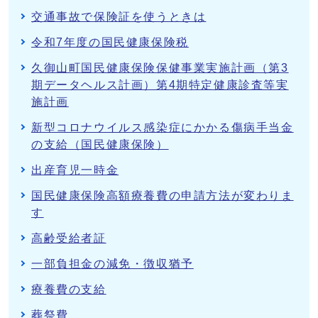
交通事故で保険証を使うときは
令和7年度の国民健康保険税
久御山町国民健康保険保健事業実施計画（第3
期データヘルス計画）第4期特定健康診査等実
施計画
新型コロナウイルス感染症にかかる傷病手当金
の支給（国民健康保険）
出産育児一時金
国民健康保険高額療養費の申請方法が変わりま
す
高齢受給者証
一部負担金の減免・徴収猶予
療養費の支給
葬祭費