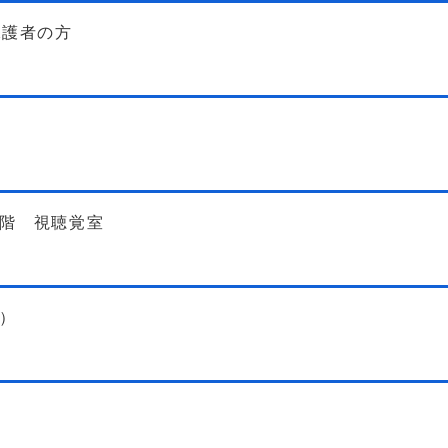
保護者の方
2階 視聴覚室
）