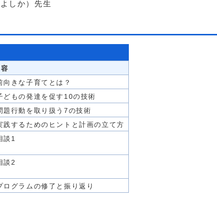
 よしか）先生
内容
前向きな子育てとは？
子どもの発達を促す10の技術
問題行動を取り扱う7の技術
実践するためのヒントと計画の立て方
相談1
相談2
プログラムの修了と振り返り