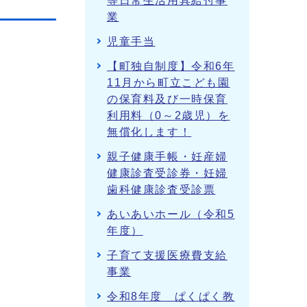
等日常生活用具給付事
業
児童手当
【町独自制度】令和6年
11月から町立こども園
の保育料及び一時保育
利用料（0～2歳児）を
無償化します！
親子健康手帳・妊産婦
健康診査受診券・妊婦
歯科健康診査受診票
あいあいホール（令和5
年度）
子育て支援医療費支給
事業
令和8年度 ぱくぱく教