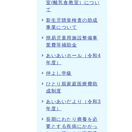
室(離乳食教室）につい
て
新生児聴覚検査の助成
事業について
簡易児童用施設整備事
業費等補助金
あいあいホール（令和4
年度）
仲よし学級
ひとり親家庭医療費助
成制度
あいあいだより（令和3
年度）
長期にわたり療養を必
要とする疾病にかかっ