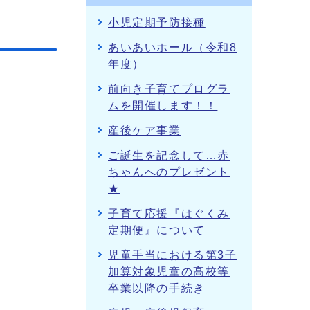
小児定期予防接種
あいあいホール（令和8
年度）
前向き子育てプログラ
ムを開催します！！
産後ケア事業
ご誕生を記念して…赤
ちゃんへのプレゼント
★
子育て応援『はぐくみ
定期便』について
児童手当における第3子
加算対象児童の高校等
卒業以降の手続き