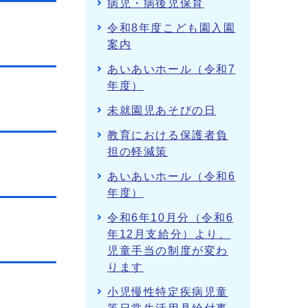
病児・病後児保育
令和8年度こども園入園
案内
あいあいホール（令和7
年度）
未就園児あそびの日
教育における保護者負
担の軽減策
あいあいホール（令和6
年度）
令和6年10月分（令和6
年12月支給分）より、
児童手当の制度が変わ
ります
小児慢性特定疾病児童