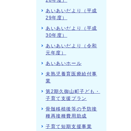
28年度）
あいあいだより（平成
29年度）
あいあいだより（平成
30年度）
あいあいだより（令和
元年度）
あいあいホール
未熟児養育医療給付事
業
第2期久御山町子ども・
子育て支援プラン
骨髄移植後等の予防接
種再接種費用助成
子育て短期支援事業