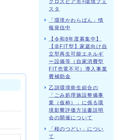
クロスピア市×環境フェ
スタ
「環境かわらばん」情
報発信中
【令和8年度募集中】
【非FIT型】家庭向け自
立型再生可能エネルギ
ー設備等（自家消費型
FIT売電不可）導入事業
費補助金
乙訓環境衛生組合の
「ごみ処理施設整備事
業（仮称）」に係る環
境影響評価方法書説明
会の開催について
「桜のつどい」につい
て