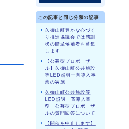
この記事と同じ分類の記事
久御山町豊かな心づく
り推進協議会では感謝
状の贈呈候補者を募集
します
【公募型プロポーザ
ル】久御山町公共施設
等LED照明一斉導入事
業の実施
久御山町公共施設等
LED照明一斉導入業
務 公募型プロポーザ
ルの質問回答について
【開催を中止します】