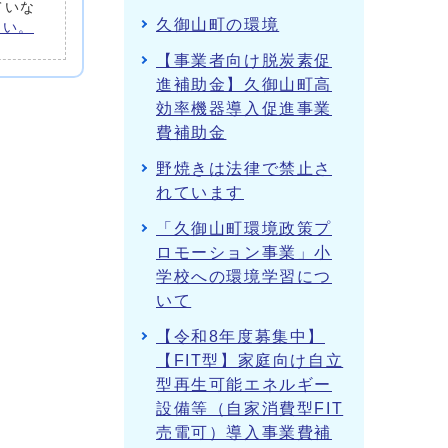
ていな
久御山町の環境
さい。
【事業者向け脱炭素促
進補助金】久御山町高
効率機器導入促進事業
費補助金
野焼きは法律で禁止さ
れています
「久御山町環境政策プ
ロモーション事業」小
学校への環境学習につ
いて
【令和8年度募集中】
【FIT型】家庭向け自立
型再生可能エネルギー
設備等（自家消費型FIT
売電可）導入事業費補