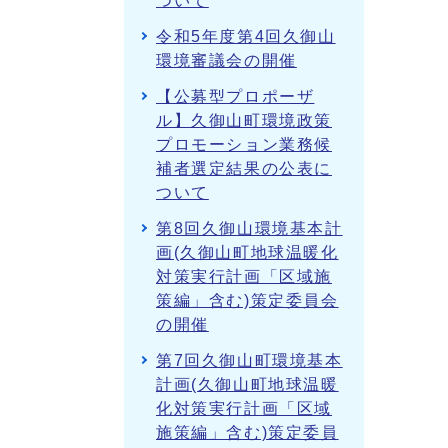
ついて
令和5年度第4回久御山
環境審議会の開催
【公募型プロポーザ
ル】久御山町環境政策
プロモーション業務候
補者選定結果の公表に
ついて
第8回久御山環境基本計
画(久御山町地球温暖化
対策実行計画「区域施
策編」含む)策定委員会
の開催
第7回久御山町環境基本
計画(久御山町地球温暖
化対策実行計画「区域
施策編」含む)策定委員