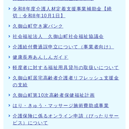
令和8年度介護人材定着支援事業補助金【締
切：令和8年10月1日】
久御山町空き家バンク
社会福祉法人 久御山町社会福祉協議会
介護給付費過誤申立について（事業者向け）
健康長寿あんしんガイド
軽度者に対する福祉用具貸与の取扱いについて
久御山町居宅高齢者介護者リフレッシュ支援金
の支給
久御山町第10次高齢者保健福祉計画
はり・きゅう・マッサージ施術費助成事業
介護保険に係るオンライン申請（ぴったりサー
ビス）について