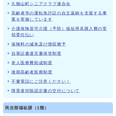
久御山町シニアクラブ連合会
高齢者等の運転免許証の自主返納を支援する事
業を実施しています
介護保険居宅介護（予防）福祉用具購入費の受
領委任払い
保険料の減免及び徴収猶予
自筆証書遺言書保管制度
老人医療費助成制度
後期高齢者医療制度
不審電話にご注意ください！
障害者控除認定書の交付について
民生部福祉課（1階）