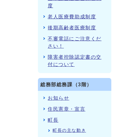
度
老人医療費助成制度
後期高齢者医療制度
不審電話にご注意くだ
さい！
障害者控除認定書の交
付について
総務部総務課（3階）
お知らせ
住民憲章・宣言
町長
町長の主な動き