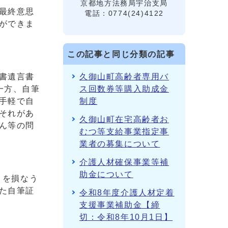
京都地方法務局宇治支局
最終意思
電話：0774(24)4122
ができま
この記事と同じ分類の記事
書遺言書
久御山町高齢者専用バ
一方、自筆
ス回数券等購入助成金
手軽で自
制度
それがあ
久御山町在宅高齢者お
ん等の問
むつ等支給事業指定事
業者の募集について
介護人材確保事業等補
助金について
トを損なう
た自筆証
令和8年度介護人材定着
支援事業補助金【締
切：令和8年10月1日】