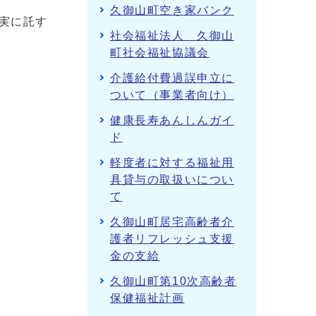
久御山町空き家バンク
実に託す
社会福祉法人 久御山
町社会福祉協議会
介護給付費過誤申立に
ついて（事業者向け）
健康長寿あんしんガイ
ド
軽度者に対する福祉用
具貸与の取扱いについ
て
久御山町居宅高齢者介
護者リフレッシュ支援
金の支給
久御山町第10次高齢者
保健福祉計画