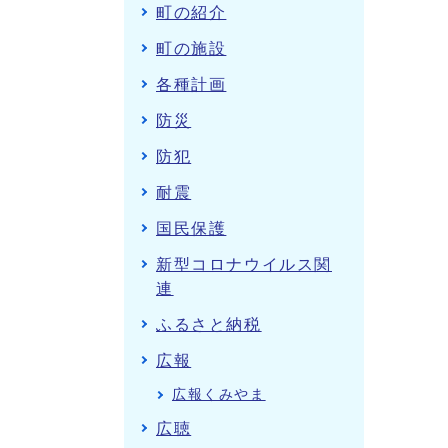
町の紹介
町の施設
各種計画
防災
防犯
耐震
国民保護
新型コロナウイルス関
連
ふるさと納税
広報
広報くみやま
広聴