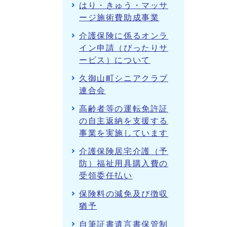
はり・きゅう・マッサ
ージ施術費助成事業
介護保険に係るオンラ
イン申請（ぴったりサ
ービス）について
久御山町シニアクラブ
連合会
高齢者等の運転免許証
の自主返納を支援する
事業を実施しています
介護保険居宅介護（予
防）福祉用具購入費の
受領委任払い
保険料の減免及び徴収
猶予
自筆証書遺言書保管制