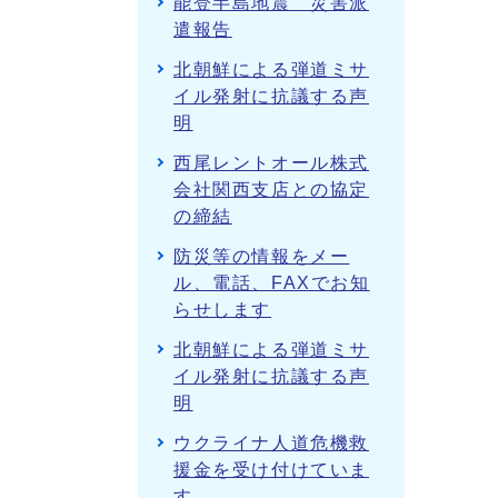
能登半島地震 災害派
遣報告
北朝鮮による弾道ミサ
イル発射に抗議する声
明
西尾レントオール株式
会社関西支店との協定
の締結
防災等の情報をメー
ル、電話、FAXでお知
らせします
北朝鮮による弾道ミサ
イル発射に抗議する声
明
ウクライナ人道危機救
援金を受け付けていま
す