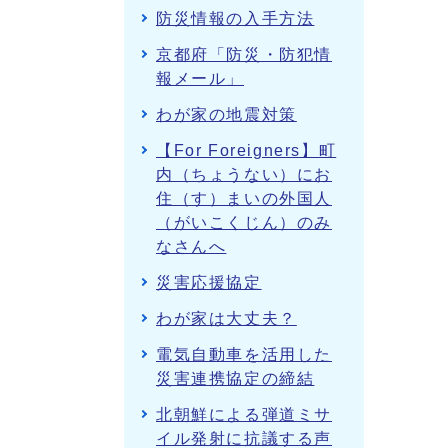
防災情報の入手方法
京都府「防災・防犯情
報メール」
わが家の地震対策
【For Foreigners】町
内（ちょうない）にお
住（す）まいの外国人
（がいこくじん）のみ
なさんへ
災害応援協定
わが家は大丈夫？
電気自動車を活用した
災害連携協定の締結
北朝鮮による弾道ミサ
イル発射に抗議する声