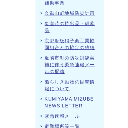
補助事業
久御山町地域防災計画
災害時の持出品・備蓄
品
京都府板硝子商工業協
同組合との協定の締結
近隣市町の防災訓練実
施に伴う緊急速報メー
ルの配信
熊らしき動物の目撃情
報について
KUMIYAMA MIZUBE
NEWS LETTER
緊急速報メール
避難場所等一覧