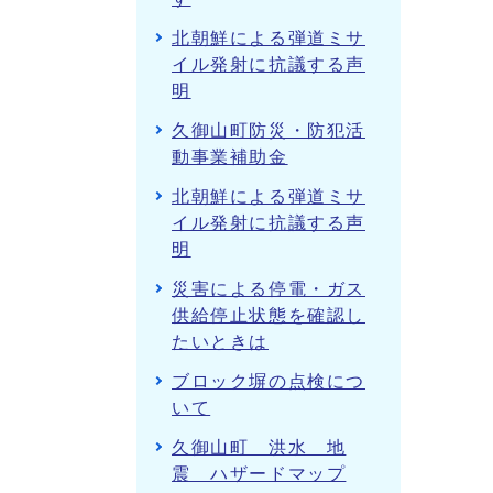
北朝鮮による弾道ミサ
イル発射に抗議する声
明
久御山町防災・防犯活
動事業補助金
北朝鮮による弾道ミサ
イル発射に抗議する声
明
災害による停電・ガス
供給停止状態を確認し
たいときは
ブロック塀の点検につ
いて
久御山町 洪水 地
震 ハザードマップ