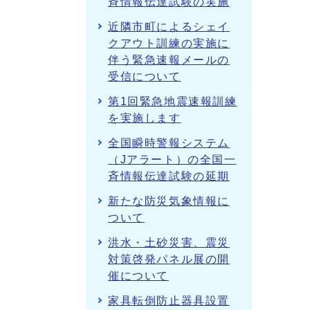
斉情報伝達試験の実施
近隣市町によるシェイ
クアウト訓練の実施に
伴う緊急速報メールの
受信について
第1回緊急地震速報訓練
を実施します
全国瞬時警報システム
（Jアラート）の全国一
斉情報伝達試験の延期
新たな防災気象情報に
ついて
洪水・土砂災害、震災
対策啓発パネル展の開
催について
家具転倒防止器具設置