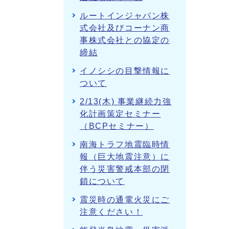
ルートインジャパン株
式会社及びコーナン商
事株式会社との協定の
締結
イノシシの目撃情報に
ついて
2/13(木) 事業継続力強
化計画策定セミナー
（BCPセミナー）
南海トラフ地震臨時情
報（巨大地震注意）に
伴う災害警戒本部の閉
鎖について
震災時の通電火災にご
注意ください！