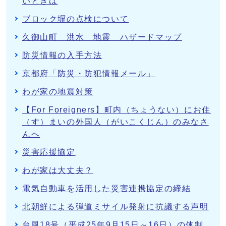
いときは
ブロック塀の点検について
久御山町 洪水 地震 ハザードマップ
防災情報の入手方法
京都府「防災・防犯情報メール」
わが家の地震対策
【For Foreigners】町内（ちょうない）にお住
（す）まいの外国人（がいこくじん）のみなさ
んへ
災害応援協定
わが家は大丈夫？
電気自動車を活用した災害連携協定の締結
北朝鮮による弾道ミサイル発射に抗議する声明
台風18号（平成25年9月15日～16日）の体制