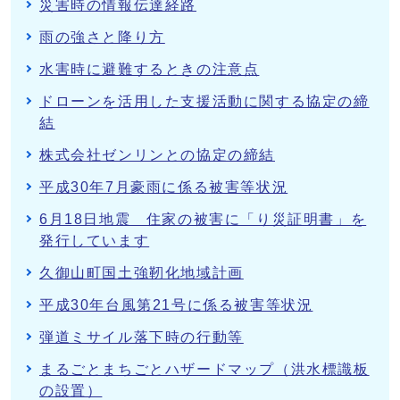
災害時の情報伝達経路
雨の強さと降り方
水害時に避難するときの注意点
ドローンを活用した支援活動に関する協定の締
結
株式会社ゼンリンとの協定の締結
平成30年7月豪雨に係る被害等状況
6月18日地震 住家の被害に「り災証明書」を
発行しています
久御山町国土強靭化地域計画
平成30年台風第21号に係る被害等状況
弾道ミサイル落下時の行動等
まるごとまちごとハザードマップ（洪水標識板
の設置）