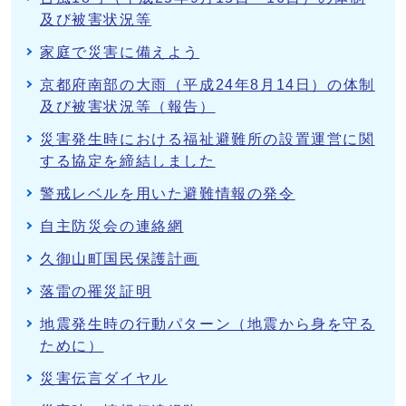
及び被害状況等
家庭で災害に備えよう
京都府南部の大雨（平成24年8月14日）の体制
及び被害状況等（報告）
災害発生時における福祉避難所の設置運営に関
する協定を締結しました
警戒レベルを用いた避難情報の発令
自主防災会の連絡網
久御山町国民保護計画
落雷の罹災証明
地震発生時の行動パターン（地震から身を守る
ために）
災害伝言ダイヤル