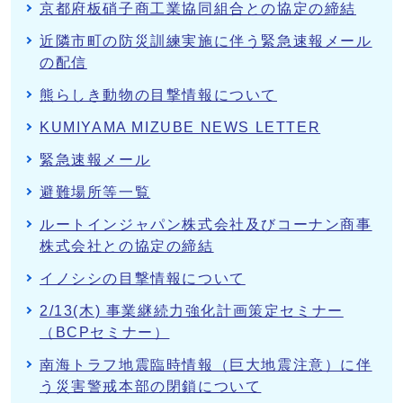
京都府板硝子商工業協同組合との協定の締結
近隣市町の防災訓練実施に伴う緊急速報メール
の配信
熊らしき動物の目撃情報について
KUMIYAMA MIZUBE NEWS LETTER
緊急速報メール
避難場所等一覧
ルートインジャパン株式会社及びコーナン商事
株式会社との協定の締結
イノシシの目撃情報について
2/13(木) 事業継続力強化計画策定セミナー
（BCPセミナー）
南海トラフ地震臨時情報（巨大地震注意）に伴
う災害警戒本部の閉鎖について