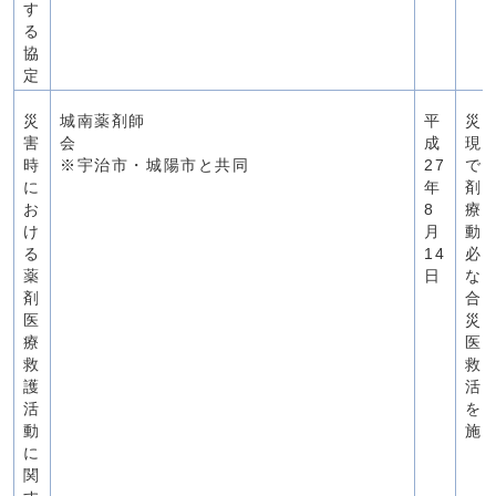
す
る
協
定
災
城南薬剤師
平
災
害
会
成
現
時
※宇治市・城陽市と共同
27
で
に
年
剤
お
8
療
け
月
動
る
14
必
薬
日
な
剤
合
医
災
療
医
救
救
護
活
活
を
動
施
に
関