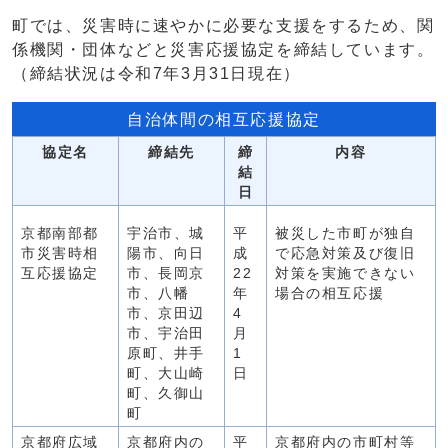
町では、災害時に速やかに必要な支援をするため、関
係機関・団体などと災害応援協定を締結しています。
（締結状況は令和7年3月31日現在）
自治体間の相互応援協定
協定名
締結先
締
内容
結
日
京都南部都
宇治市、城
平
被災した市町が独自
市災害時相
陽市、向日
成
で応急対策及び復旧
互応援協定
市、長岡京
22
対策を実施できない
市、八幡
年
場合の相互応援
市、京田辺
4
市、宇治田
月
原町、井手
1
町、大山崎
日
町、久御山
町
京都府広域
京都府内の
平
京都府内の市町村等