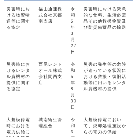
災害時にお
福山通運株
令
災害時における緊急
ける物資輸
式会社京都
和
的な食料、生活必需
送等に関す
南支店
5
品その他救援物資及
る協定
年
び防災備蓄品の輸送
3
月
27
日
災害時にお
西尾レント
令
災害の発生等の危険
けるレンタ
オール株式
和
が迫っている状況に
ル資機材の
会社関西支
5
おける救援・復旧活
提供に関す
店
年
動等に用いるレンタ
る協定
8
ル資機材の提供
月
30
日
大規模停電
城南衛生管
令
大規模停電におい
時における
理組合
和
て、焼却処理施設か
電力供給に
6
らの電力の供給