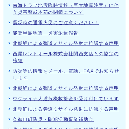
南海トラフ地震臨時情報（巨大地震注意）に伴
う災害警戒本部の閉鎖について
震災時の通電火災にご注意ください！
能登半島地震 災害派遣報告
北朝鮮による弾道ミサイル発射に抗議する声明
西尾レントオール株式会社関西支店との協定の
締結
防災等の情報をメール、電話、FAXでお知らせ
します
北朝鮮による弾道ミサイル発射に抗議する声明
ウクライナ人道危機救援金を受け付けています
北朝鮮による弾道ミサイル発射に抗議する声明
久御山町防災・防犯活動事業補助金