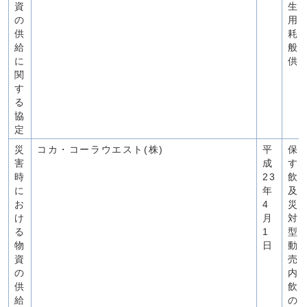
資
生
の
用
供
耗
給
般
に
供
関
す
る
協
定
災
コカ・コーラウエスト(株)
平
保
害
成
す
時
23
飲
に
年
及
お
4
災
け
月
対
る
1
型
物
日
動
資
売
の
内
供
飲
給
の