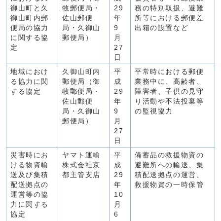
御山町と久
牧郵便局・
29
務の特別取扱、避難
御山町内郵
佐山郵便
年
所等における郵便差
便局の協力
局・久御山
9
出箱の設置など
に関する協
郵便局）
月
定
27
日
地域におけ
久御山町内
平
平常時における郵便
る協力に関
郵便局（御
成
業務中に、高齢者、
する協定
牧郵便局・
29
障害者、子供の見守
佐山郵便
年
り活動や不法投棄等
局・久御山
9
の監視協力
郵便局）
月
27
日
災害時にお
ヤマト運輸
平
備蓄品の救援物資の
ける物資輸
株式会社京
成
避難所への輸送、集
送及び集積
都主管支店
29
積配送拠点の運営、
配送拠点の
年
救援物資の一時保管
運営等の協
10
力に関する
月
協定
6