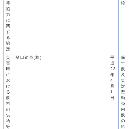
等
給
協
力
に
関
す
る
協
定
災
樋口鉱泉(株)
平
保
害
成
す
時
23
飲
に
年
及
お
4
災
け
月
対
る
1
型
飲
日
動
料
売
の
内
供
飲
給
の
等
給