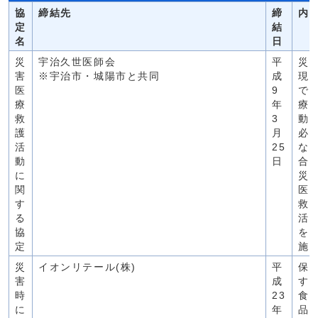
協
締結先
締
内
定
結
名
日
災
宇治久世医師会
平
災
害
※宇治市・城陽市と共同
成
現
医
9
で
療
年
療
救
3
動
護
月
必
活
25
な
動
日
合
に
災
関
医
す
救
る
活
協
を
定
施
災
イオンリテール(株)
平
保
害
成
す
時
23
食
に
年
品