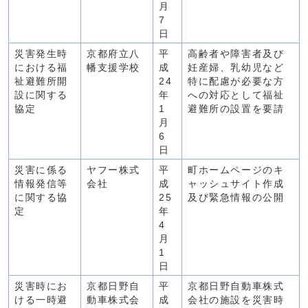
月
7
日
災害発生時
京都府立八
平
高齢者や障害者及び
における福
幡支援学校
成
妊産婦、乳幼児など
祉避難所開
24
特に配慮が必要な方
設に関する
年
への対応として福祉
協定
1
避難所の設置を要請
月
6
日
災害に係る
ヤフー株式
平
町ホームページのキ
情報発信等
会社
成
ャッシュサイト作成
に関する協
25
及び緊急情報の公開
定
年
4
月
1
日
災害時にお
京都日野自
平
京都日野自動車株式
ける一時避
動車株式会
成
会社の施設を災害時