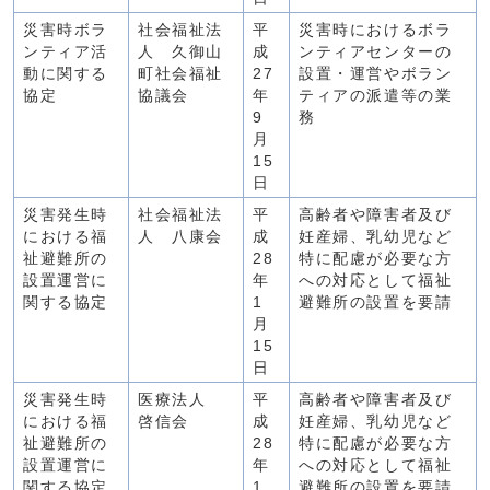
災害時ボラ
社会福祉法
平
災害時におけるボラ
ンティア活
人 久御山
成
ンティアセンターの
動に関する
町社会福祉
27
設置・運営やボラン
協定
協議会
年
ティアの派遣等の業
9
務
月
15
日
災害発生時
社会福祉法
平
高齢者や障害者及び
における福
人 八康会
成
妊産婦、乳幼児など
祉避難所の
28
特に配慮が必要な方
設置運営に
年
への対応として福祉
関する協定
1
避難所の設置を要請
月
15
日
災害発生時
医療法人
平
高齢者や障害者及び
における福
啓信会
成
妊産婦、乳幼児など
祉避難所の
28
特に配慮が必要な方
設置運営に
年
への対応として福祉
関する協定
1
避難所の設置を要請