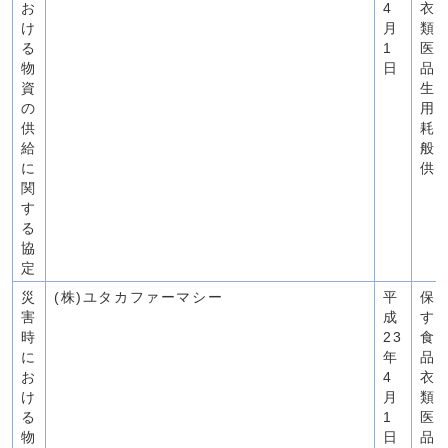
お
4
衣
け
月
類
る
1
医
物
日
品
資
生
の
用
供
耗
給
般
に
供
関
す
る
協
定
災
(株)ユタカファーマシー
平
保
害
成
す
時
23
食
に
年
品
お
4
衣
け
月
類
る
1
医
物
日
品