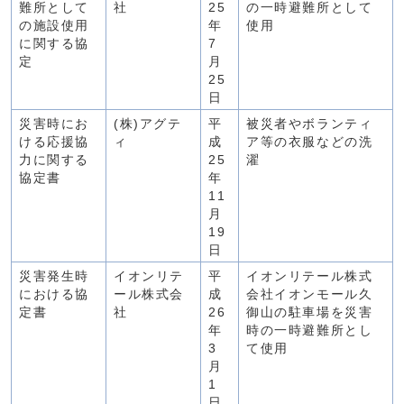
難所として
社
25
の一時避難所として
の施設使用
年
使用
に関する協
7
定
月
25
日
災害時にお
(株)アグテ
平
被災者やボランティ
ける応援協
ィ
成
ア等の衣服などの洗
力に関する
25
濯
協定書
年
11
月
19
日
災害発生時
イオンリテ
平
イオンリテール株式
における協
ール株式会
成
会社イオンモール久
定書
社
26
御山の駐車場を災害
年
時の一時避難所とし
3
て使用
月
1
日