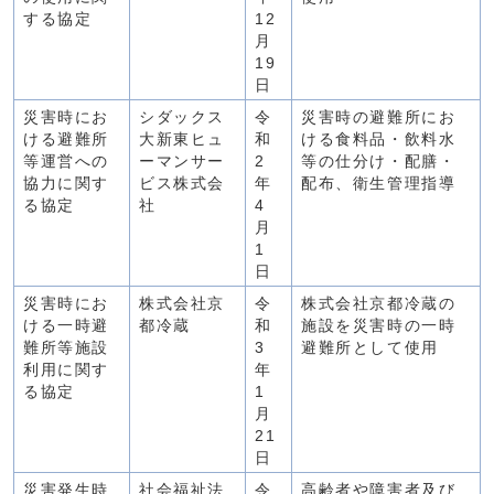
する協定
12
月
19
日
災害時にお
シダックス
令
災害時の避難所にお
ける避難所
大新東ヒュ
和
ける食料品・飲料水
等運営への
ーマンサー
2
等の仕分け・配膳・
協力に関す
ビス株式会
年
配布、衛生管理指導
る協定
社
4
月
1
日
災害時にお
株式会社京
令
株式会社京都冷蔵の
ける一時避
都冷蔵
和
施設を災害時の一時
難所等施設
3
避難所として使用
利用に関す
年
る協定
1
月
21
日
災害発生時
社会福祉法
令
高齢者や障害者及び