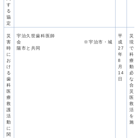
す
る
協
定
災
宇治久世歯科医師
平
災
害
会 ※宇治市・城
成
現
時
陽市と共同
27
で
に
年
科
お
8
療
け
月
動
る
14
必
歯
日
な
科
合
医
災
療
医
救
救
護
活
活
を
動
施
に
関