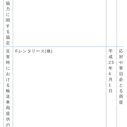
協
力
に
関
す
る
協
定
災
Fレンタリース(株)
平
応
害
成
対
時
23
や
に
年
害
お
4
旧
け
月
必
る
1
と
輸
日
る
送
両
車
提
両
提
供
の