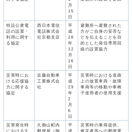
月
15
日
特設公衆電
西日本電信
平
避難所へ避難された
話の設置・
電話株式会
成
方がご自身の安否な
利用に関す
社京都支店
28
どを伝えることを目
る協定
年
的とした発信専用回
12
線の設置協力
月
16
日
災害時にお
近藤自動車
平
災害時における道路
ける応援協
工業株式会
成
上の放置車両・故障
力に関する
社
29
車両等の移動や車椅
協定
年
子使用者の使用支援
2
月
6
日
災害発生時
久御山町内
平
災害時の車両提供、
における久
郵便局（御
成
被災者等への郵便業