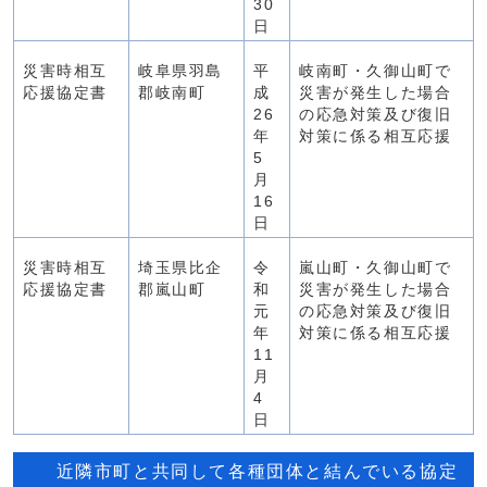
30
日
災害時相互
岐阜県羽島
平
岐南町・久御山町で
応援協定書
郡岐南町
成
災害が発生した場合
26
の応急対策及び復旧
年
対策に係る相互応援
5
月
16
日
災害時相互
埼玉県比企
令
嵐山町・久御山町で
応援協定書
郡嵐山町
和
災害が発生した場合
元
の応急対策及び復旧
年
対策に係る相互応援
11
月
4
日
近隣市町と共同して各種団体と結んでいる協定