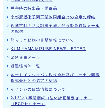
災害時の持出品・備蓄品
京都府板硝子商工業協同組合との協定の締結
近隣市町の防災訓練実施に伴う緊急速報メール
の配信
熊らしき動物の目撃情報について
KUMIYAMA MIZUBE NEWS LETTER
緊急速報メール
避難場所等一覧
ルートインジャパン株式会社及びコーナン商事
株式会社との協定の締結
イノシシの目撃情報について
2/13(木) 事業継続力強化計画策定セミナー
（BCPセミナー）