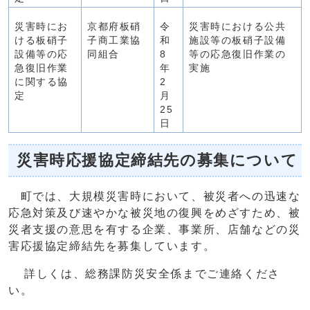
災害時にお
京都府板硝
令
災害時における公共
ける板硝子
子商工業協
和
施設等の板硝子設備
設備等の応
同組合
8
等の応急復旧作業の
急復旧作業
年
実施
に関する協
2
定
月
25
日
災害時応援協定締結先の募集について
町では、大規模災害時において、被災者への迅速な
応急対策及び速やかな被災地の復興をめざすため、被
災者支援の意思を有する企業、事業所、店舗などの災
害応援協定締結先を募集しています。
詳しくは、総務課防災安全係までご連絡くださ
い。