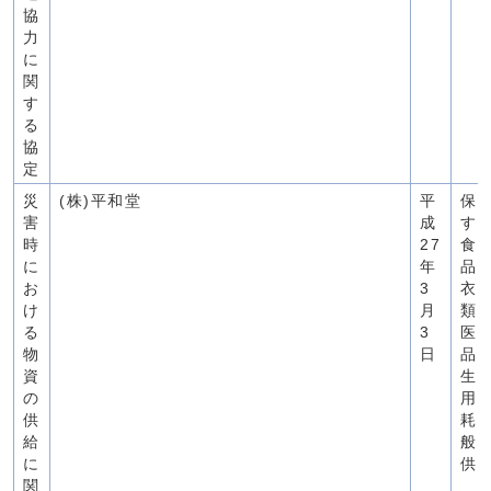
協
力
に
関
す
る
協
定
災
(株)平和堂
平
保
害
成
す
時
27
食
に
年
品
お
3
衣
け
月
類
る
3
医
物
日
品
資
生
の
用
供
耗
給
般
に
供
関