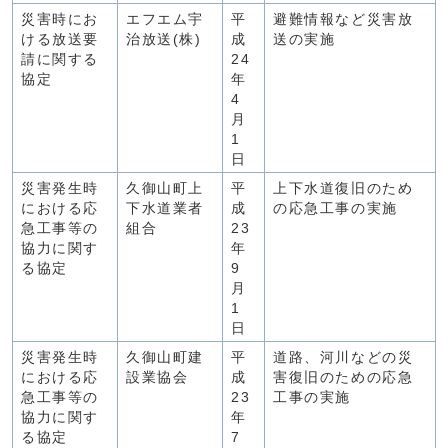
災害時にお
エフエム宇
平
避難情報など災害放
ける放送要
治放送(株)
成
送の実施
請に関する
24
協定
年
4
月
1
日
災害発生時
久御山町上
平
上下水道復旧のため
における応
下水道業者
成
の応急工事の実施
急工事等の
組合
23
協力に関す
年
る協定
9
月
1
日
災害発生時
久御山町建
平
道路、河川などの災
における応
設業協会
成
害復旧のための応急
急工事等の
23
工事の実施
協力に関す
年
る協定
7