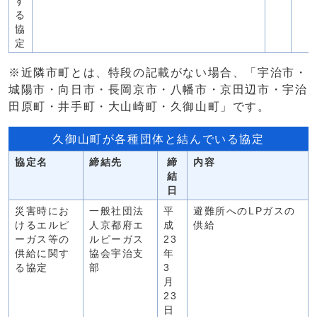
す
る
協
定
※近隣市町とは、特段の記載がない場合、「宇治市・
城陽市・向日市・長岡京市・八幡市・京田辺市・宇治
田原町・井手町・大山崎町・久御山町」です。
久御山町が各種団体と結んでいる協定
協定名
締結先
締
内容
結
日
災害時にお
一般社団法
平
避難所へのLPガスの
けるエルピ
人京都府エ
成
供給
ーガス等の
ルピーガス
23
供給に関す
協会宇治支
年
る協定
部
3
月
23
日