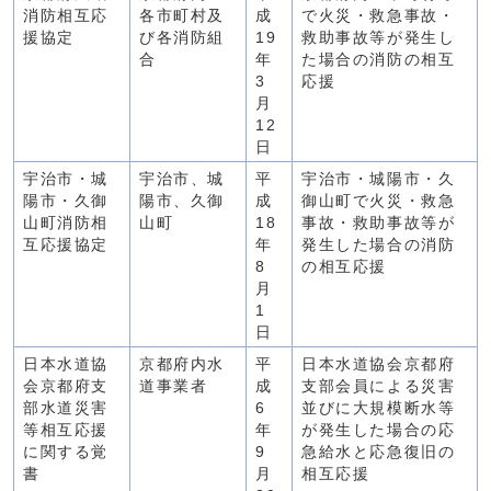
消防相互応
各市町村及
成
で火災・救急事故・
援協定
び各消防組
19
救助事故等が発生し
合
年
た場合の消防の相互
3
応援
月
12
日
宇治市・城
宇治市、城
平
宇治市・城陽市・久
陽市・久御
陽市、久御
成
御山町で火災・救急
山町消防相
山町
18
事故・救助事故等が
互応援協定
年
発生した場合の消防
8
の相互応援
月
1
日
日本水道協
京都府内水
平
日本水道協会京都府
会京都府支
道事業者
成
支部会員による災害
部水道災害
6
並びに大規模断水等
等相互応援
年
が発生した場合の応
に関する覚
9
急給水と応急復旧の
書
月
相互応援