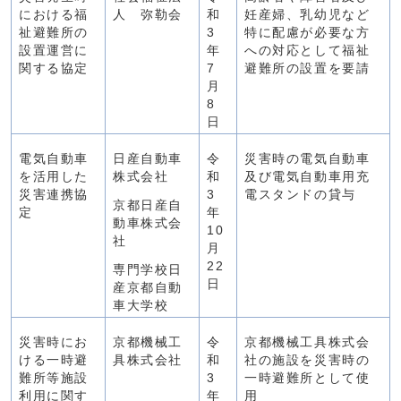
における福
人 弥勒会
和
妊産婦、乳幼児など
祉避難所の
3
特に配慮が必要な方
設置運営に
年
への対応として福祉
関する協定
7
避難所の設置を要請
月
8
日
電気自動車
日産自動車
令
災害時の電気自動車
を活用した
株式会社
和
及び電気自動車用充
災害連携協
3
電スタンドの貸与
京都日産自
定
年
動車株式会
10
社
月
22
専門学校日
日
産京都自動
車大学校
災害時にお
京都機械工
令
京都機械工具株式会
ける一時避
具株式会社
和
社の施設を災害時の
難所等施設
3
一時避難所として使
利用に関す
年
用