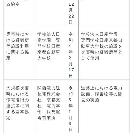
る協定
12
月
22
日
災害時にお
学校法人日
令
学校法人日産学園
ける避難所
産学園 専
和
専門学校日産京都自
等施設利用
門学校日産
4
動車大学校の施設を
に関する協
京都自動車
年
災害時の避難所等と
定
大学校
2
して使用
月
17
日
大規模災害
関西電力送
令
道路上における電力
時における
配電株式会
和
設備、障害物等の除
停電復旧の
社 京都支
5
去の実施
連携等に関
社 電力本
年
する基本協
部 伏見配
1
定
電営業所
月
6
日