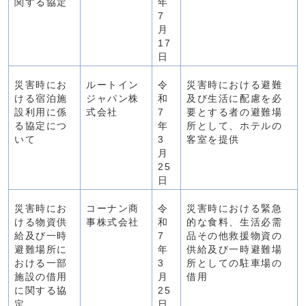
関する協定
年
7
月
17
日
災害時にお
ルートイン
令
災害時における避難
ける宿泊施
ジャパン株
和
及び生活に配慮を必
設利用に係
式会社
7
要とする者の避難場
る協定につ
年
所として、ホテルの
いて
3
客室を提供
月
25
日
災害時にお
コーナン商
令
災害時における緊急
ける物資供
事株式会社
和
的な食料、生活必需
給及び一時
7
品その他救援物資の
避難場所に
年
供給及び一時避難場
おける一部
3
所としての駐車場の
施設の借用
月
借用
に関する協
25
定
日