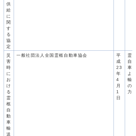
供
給
に
関
す
る
協
定
災
一般社団法人全国霊柩自動車協会
平
霊
害
成
自
時
23
車
に
年
よ
お
4
輸
け
月
の
る
1
力
霊
日
柩
自
動
車
輸
送