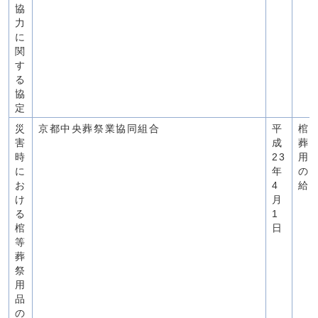
協
力
に
関
す
る
協
定
災
京都中央葬祭業協同組合
平
棺
害
成
葬
時
23
用
に
年
の
お
4
給
け
月
る
1
棺
日
等
葬
祭
用
品
の