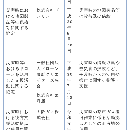
日
災害時にお
株式会社ゼ
平
災害時の地図製品等
ける地図製
ンリン
成
の貸与及び供給
品等の供給
30
等に関する
年
協定
6
月
28
日
災害時等に
一般社団法
平
災害時の情報収集や
おけるドロ
人ドローン
成
被災者の捜索など、
ーンを活用
撮影クリエ
30
平常時からの活用や
した支援活
イターズ協
年
操作に関する指導・
動に関する
会
7
支援
協定
月
株式会社萬
18
丹屋
日
災害時にお
大阪ガス株
令
災害時の都市ガス復
ける後方支
式会社
和
旧作業に係る活動拠
援活動拠点
元
点としての町有地の
の使用に関
年
使用