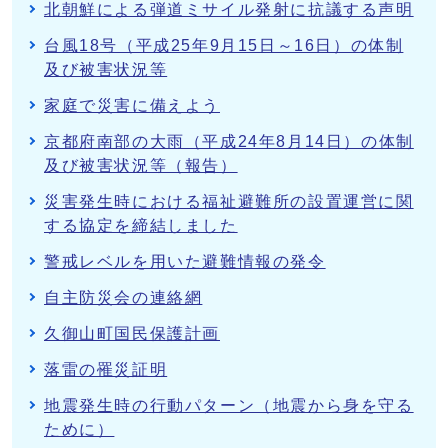
北朝鮮による弾道ミサイル発射に抗議する声明
台風18号（平成25年9月15日～16日）の体制
及び被害状況等
家庭で災害に備えよう
京都府南部の大雨（平成24年8月14日）の体制
及び被害状況等（報告）
災害発生時における福祉避難所の設置運営に関
する協定を締結しました
警戒レベルを用いた避難情報の発令
自主防災会の連絡網
久御山町国民保護計画
落雷の罹災証明
地震発生時の行動パターン（地震から身を守る
ために）