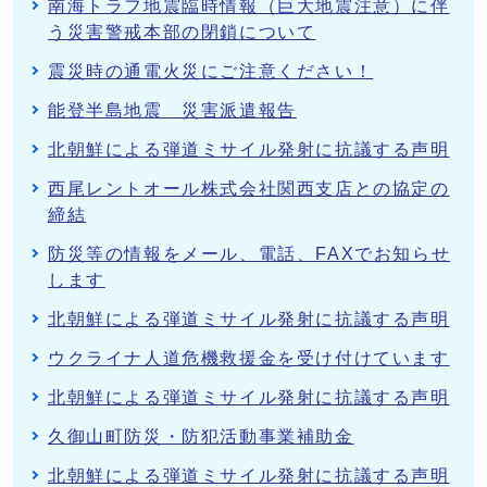
南海トラフ地震臨時情報（巨大地震注意）に伴
う災害警戒本部の閉鎖について
震災時の通電火災にご注意ください！
能登半島地震 災害派遣報告
北朝鮮による弾道ミサイル発射に抗議する声明
西尾レントオール株式会社関西支店との協定の
締結
防災等の情報をメール、電話、FAXでお知らせ
します
北朝鮮による弾道ミサイル発射に抗議する声明
ウクライナ人道危機救援金を受け付けています
北朝鮮による弾道ミサイル発射に抗議する声明
久御山町防災・防犯活動事業補助金
北朝鮮による弾道ミサイル発射に抗議する声明