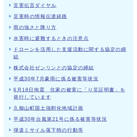
災害伝言ダイヤル
災害時の情報伝達経路
雨の強さと降り方
水害時に避難するときの注意点
ドローンを活用した支援活動に関する協定の締
結
株式会社ゼンリンとの協定の締結
平成30年7月豪雨に係る被害等状況
6月18日地震 住家の被害に「り災証明書」を
発行しています
久御山町国土強靭化地域計画
平成30年台風第21号に係る被害等状況
弾道ミサイル落下時の行動等