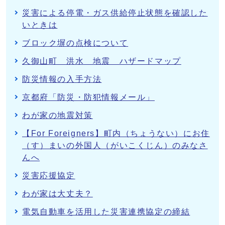
災害による停電・ガス供給停止状態を確認した
いときは
ブロック塀の点検について
久御山町 洪水 地震 ハザードマップ
防災情報の入手方法
京都府「防災・防犯情報メール」
わが家の地震対策
【For Foreigners】町内（ちょうない）にお住
（す）まいの外国人（がいこくじん）のみなさ
んへ
災害応援協定
わが家は大丈夫？
電気自動車を活用した災害連携協定の締結