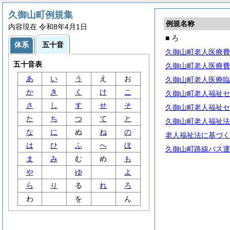
久御山町例規集
例規名称
内容現在 令和8年4月1日
■ ろ
体系
五十音
久御山町老人医療費
五十音表
久御山町老人医療費
あ
い
う
え
お
久御山町老人医療臨
か
き
く
け
こ
久御山町老人福祉セ
さ
し
す
せ
そ
久御山町老人福祉セ
た
ち
つ
て
と
久御山町老人福祉法
な
に
ぬ
ね
の
老人福祉法に基づく
は
ひ
ふ
へ
ほ
久御山町路線バス運
ま
み
む
め
も
や
ゆ
よ
ら
り
る
れ
ろ
わ
を
ん