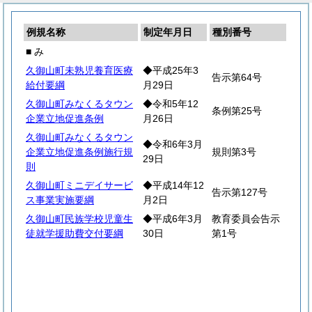
例規名称
制定年月日
種別番号
■ み
久御山町未熟児養育医療
◆平成25年3
告示第64号
給付要綱
月29日
久御山町みなくるタウン
◆令和5年12
条例第25号
企業立地促進条例
月26日
久御山町みなくるタウン
◆令和6年3月
企業立地促進条例施行規
規則第3号
29日
則
久御山町ミニデイサービ
◆平成14年12
告示第127号
ス事業実施要綱
月2日
久御山町民族学校児童生
◆平成6年3月
教育委員会告示
徒就学援助費交付要綱
30日
第1号