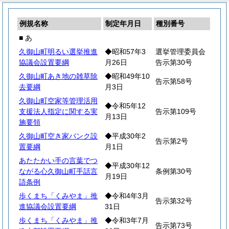
例規名称
制定年月日
種別番号
■ あ
久御山町明るい選挙推進
◆昭和57年3
選挙管理委員会
協議会設置要綱
月26日
告示第30号
久御山町あき地の雑草除
◆昭和49年10
告示第58号
去要綱
月3日
久御山町空家等管理活用
◆令和5年12
支援法人指定に関する実
告示第109号
月13日
施要領
久御山町空き家バンク設
◆平成30年2
告示第2号
置要綱
月1日
あたたかい手の言葉でつ
◆平成30年12
ながる心久御山町手話言
条例第30号
月19日
語条例
歩くまち「くみやま」推
◆令和4年3月
告示第32号
進協議会設置要綱
31日
歩くまち「くみやま」推
◆令和3年7月
告示第73号