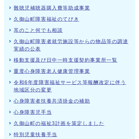
難聴児補聴器購入費等助成事業
久御山町障害福祉のてびき
耳のこと何でも相談
久御山町障害者就労施設等からの物品等の調達
実績の公表
移動支援及び日中一時支援契約事業所一覧
重度心身障害老人健康管理事業
令和6年度障害福祉サービス等報酬改定に伴う
地域区分の変更
心身障害者扶養共済掛金の補助
心身障害児手当
久御山町の福祉3計画を策定しました
特別児童扶養手当