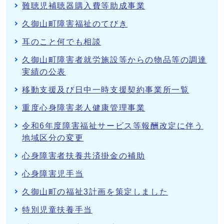
難聴児補聴器購入費等助成事業
久御山町障害福祉のてびき
耳のこと何でも相談
久御山町障害者就労施設等からの物品等の調達
実績の公表
移動支援及び日中一時支援契約事業所一覧
重度心身障害老人健康管理事業
令和6年度障害福祉サービス等報酬改定に伴う
地域区分の変更
心身障害者扶養共済掛金の補助
心身障害児手当
久御山町の福祉3計画を策定しました
特別児童扶養手当