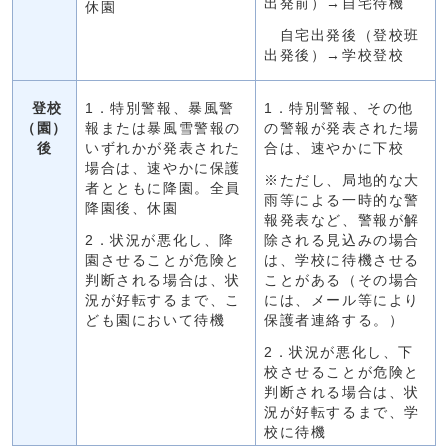
出発前）→自宅待機
休園
自宅出発後（登校班
出発後）→学校登校
登校
1．特別警報、暴風警
1．特別警報、その他
（園）
報または暴風雪警報の
の警報が発表された場
後
いずれかが発表された
合は、速やかに下校
場合は、速やかに保護
※ただし、局地的な大
者とともに降園。全員
雨等による一時的な警
降園後、休園
報発表など、警報が解
2．状況が悪化し、降
除される見込みの場合
園させることが危険と
は、学校に待機させる
判断される場合は、状
ことがある（その場合
況が好転するまで、こ
には、メール等により
ども園において待機
保護者連絡する。）
2．状況が悪化し、下
校させることが危険と
判断される場合は、状
況が好転するまで、学
校に待機