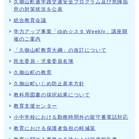
久御山町通学路交通安全プログラム及び危険箇
所の対策状況を公表
総合教育会議
学力アップ事業「ゆめ☆スタ Weekly」講座開
催のご案内
「久御山町教育大綱」の改訂について
民生委員・児童委員名簿
久御山町の教育
久御山町いじめ防止基本方針
教科用図書の採択結果について
教育支援センター
小中学校における勤務時間外の留守番電話対応
教育における保護者負担の軽減策