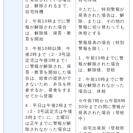
は、解除されるまで、
※ただし、特別警報が
自宅待機
発表された場合は、解
2．午前10時までに警
除、または、その他の
報が解除された場合
警報に切り替わっても
は、解除後、保育・教
休校とする
育を開始
警報発表の場合（特別
3．午前10時以降、午
警報を除く。）
後2時まで（2・3号認
1．午前10時までに警
定児は午後3時まで）
報が解除された場合
に警報が解除され、保
は、解除後、登校
育・教育を開始した場
合は、給食の提供がで
2．午前10時までに警
きないため、弁当を持
報が解除されなかった
参するか、昼食をすま
場合は、休校
せてから登園
※午前7時から午前8時
4．平日は午後2時まで
30分までの間に警報が
（2・3号認定児は午後
発表された場合（登校
3時まで）に、土曜日
中）
は正午までに警報が解
自宅出発前（登校班
除されなかった場合は