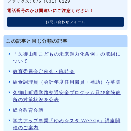
ファックス: 075（631）6129
電話番号のかけ間違いにご注意ください！
お問い合わせフォーム
この記事と同じ分類の記事
「久御山町こどもの未来魅力化条例」の取組に
ついて
教育委員会定例会・臨時会
給食調理員（会計年度任用職員・補助）を募集
久御山町通学路交通安全プログラム及び危険箇
所の対策状況を公表
総合教育会議
学力アップ事業「ゆめ☆スタ Weekly」講座開
催のご案内