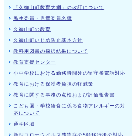
「久御山町教育大綱」の改訂について
民生委員・児童委員名簿
久御山町の教育
久御山町いじめ防止基本方針
教科用図書の採択結果について
教育支援センター
小中学校における勤務時間外の留守番電話対応
教育における保護者負担の軽減策
教育に関する事務の点検および評価報告書
こども園・学校給食に係る食物アレルギーの対
応について
通学区域
新型コロナウイルス感染症の5類移行後の対応