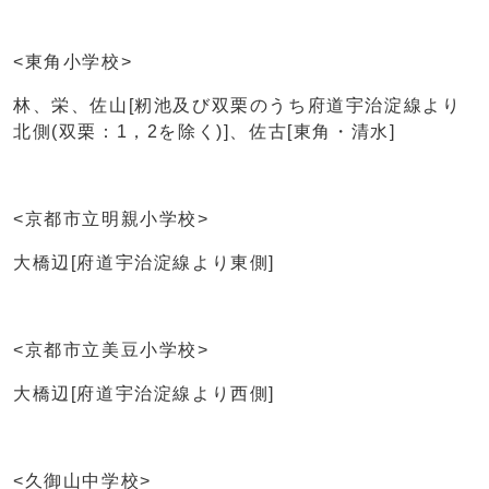
<東角小学校>
林、栄、佐山[籾池及び双栗のうち府道宇治淀線より
北側(双栗：1，2を除く)]、佐古[東角・清水]
<京都市立明親小学校>
大橋辺[府道宇治淀線より東側]
<京都市立美豆小学校>
大橋辺[府道宇治淀線より西側]
<久御山中学校>