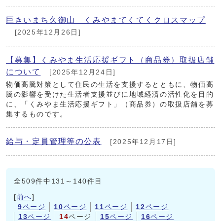
巨きいまち久御山 くみやまてくてくクロスマップ
[2025年12月26日]
【募集】くみやま生活応援ギフト（商品券）取扱店舗
について
[2025年12月24日]
物価高騰対策として住民の生活を支援するとともに、物価高
騰の影響を受けた生活者支援並びに地域経済の活性化を目的
に、「くみやま生活応援ギフト」（商品券）の取扱店舗を募
集するものです。
給与・定員管理等の公表
[2025年12月17日]
全509件中131～140件目
[
前へ
]
9
ページ
10
ページ
11
ページ
12
ページ
13
ページ
14
ページ
15
ページ
16
ページ