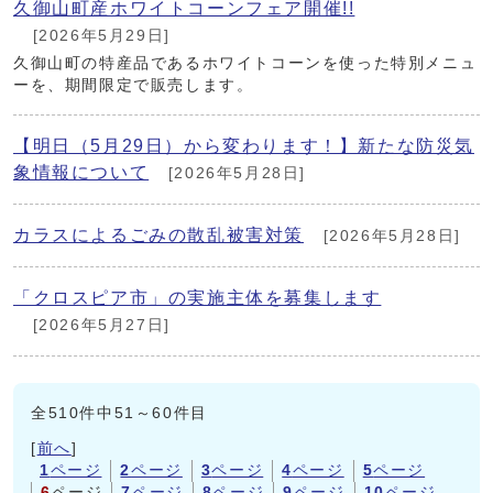
久御山町産ホワイトコーンフェア開催!!
[2026年5月29日]
久御山町の特産品であるホワイトコーンを使った特別メニュ
ーを、期間限定で販売します。
【明日（5月29日）から変わります！】新たな防災気
象情報について
[2026年5月28日]
カラスによるごみの散乱被害対策
[2026年5月28日]
「クロスピア市」の実施主体を募集します
[2026年5月27日]
全510件中51～60件目
[
前へ
]
1
ページ
2
ページ
3
ページ
4
ページ
5
ページ
6
ページ
7
ページ
8
ページ
9
ページ
10
ページ