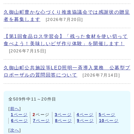
久御山町豊かな心づくり推進協議会では感謝状の贈呈
者を募集します
[2026年7月20日]
【第1回食品ロス学習会】「残った食材を使い切って
食べよう！美味しいピザ作り体験」を開催します！
[2026年7月15日]
久御山町公共施設等LED照明一斉導入業務 公募型プ
ロポーザルの質問回答について
[2026年7月14日]
全509件中11～20件目
[
前へ
]
1
ページ
2
ページ
3
ページ
4
ページ
5
ページ
6
ページ
7
ページ
8
ページ
9
ページ
10
ページ
[
次へ
]