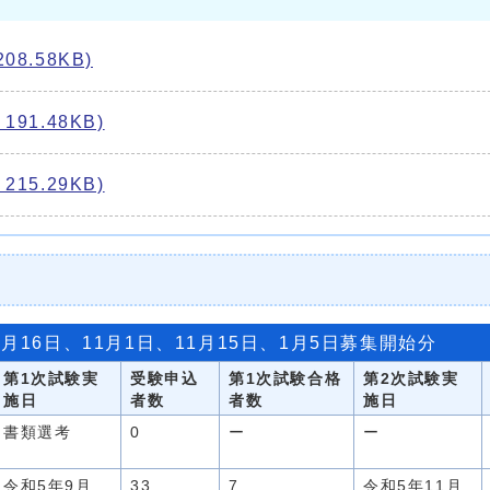
8.58KB)
91.48KB)
15.29KB)
0月16日、11月1日、11月15日、1月5日募集開始分
第1次試験実
受験申込
第1次試験合格
第2次試験実
施日
者数
者数
施日
書類選考
0
ー
ー
令和5年9月
33
7
令和5年11月