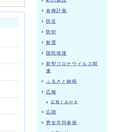
町の施設
各種計画
防災
防犯
耐震
国民保護
新型コロナウイルス関
連
ふるさと納税
広報
広報くみやま
広聴
男女共同参画