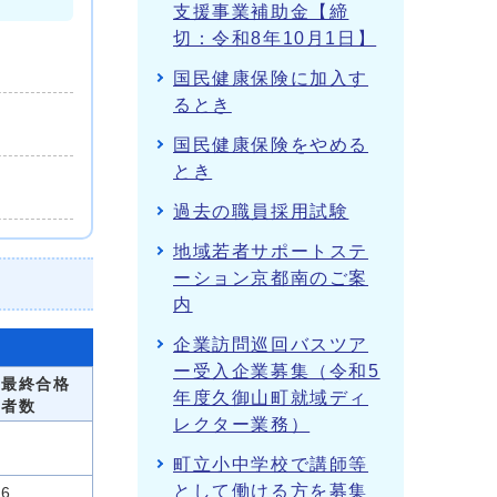
支援事業補助金【締
切：令和8年10月1日】
国民健康保険に加入す
るとき
国民健康保険をやめる
とき
過去の職員採用試験
地域若者サポートステ
ーション京都南のご案
内
企業訪問巡回バスツア
ー受入企業募集（令和5
最終合格
年度久御山町就域ディ
者数
レクター業務）
町立小中学校で講師等
として働ける方を募集
6