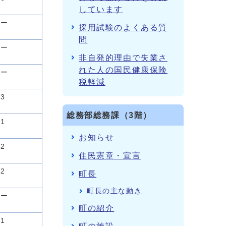
しています
ー
採用試験のよくある質
問
ー
非自発的理由で失業さ
れた人の国民健康保険
ー
税軽減
3
総務部総務課（3階）
1
お知らせ
2
住民憲章・宣言
2
町長
町長の主な動き
ー
町の紹介
1