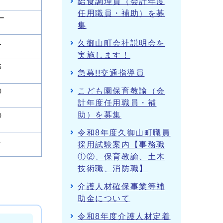
給食調理員（会計年度
任用職員・補助）を募
ー
集
1
久御山町会社説明会を
実施します！
5
急募!!交通指導員
こども園保育教諭（会
0
計年度任用職員・補
助）を募集
0
令和8年度久御山町職員
1
採用試験案内【事務職
①②、保育教諭、土木
技術職、消防職】
介護人材確保事業等補
助金について
令和8年度介護人材定着