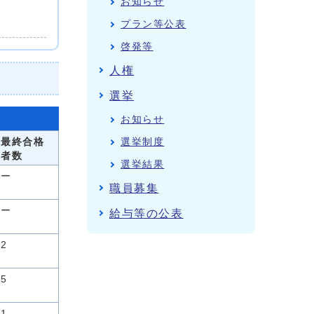
お知らせ
プラン等公表
啓発等
人権
選挙
お知らせ
最終合格
選挙制度
者数
選挙結果
ー
職員募集
ー
給与等の公表
2
5
1