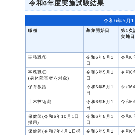
令和6年度実施試験結果
令和6年5月
職種
募集開始日
第1次
実施日
事務職①
令和6年5月1
令和6
日
事務職②
令和6年5月1
令和6
(身体障害者を対象)
日
保育教諭
令和6年5月1
令和6
日
土木技術職
令和6年5月1
令和6
日
保健師(令和6年10月1日
令和6年5月1
令和6
採用)
日
保健師(令和7年4月1日採
令和6年5月1
令和6