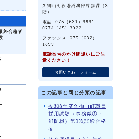
久御山町役場総務部総務課（3
階）
電話: 075（631）9991、
0774（45）3922
最終合格者
数
ファックス: 075（632）
1899
電話番号のかけ間違いにご注
6
意ください！
お問い合わせフォーム
ー
0
この記事と同じ分類の記事
ー
令和8年度久御山町職員
採用試験（事務職①・
1
消防職）第1次試験合格
者
1