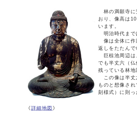
林の満願寺に安
おり、像高は1
います。
明治時代までは
像は全体に作風
返しをたたんで
巨椋池周辺は、
でも半丈六（仏
残っている林地
この像は半丈六
ものと想像され
刻様式）に則っ
《
詳細地図
》