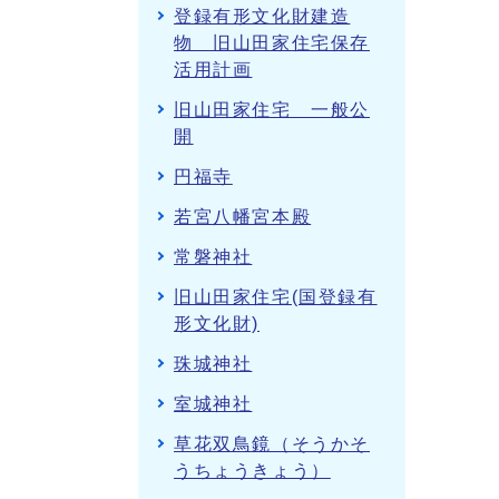
登録有形文化財建造
物 旧山田家住宅保存
活用計画
旧山田家住宅 一般公
開
円福寺
若宮八幡宮本殿
常磐神社
旧山田家住宅(国登録有
形文化財)
珠城神社
室城神社
草花双鳥鏡（そうかそ
うちょうきょう）