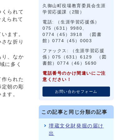
久御山町役場教育委員会生涯
つくられて
学習応援課（2階）
考えられて
電話: （生涯学習応援係）
075（631）9980、
ています。
0774（45）3918 （図書
館）0774（45）0003
小さな折り
ファックス: （生涯学習応援
あり、なか
係）075（631）6129 （図
書館）0774（46）5690
域に多く
電話番号のかけ間違いにご注
て作られた
意ください！
師定朝の彫
お問い合わせフォーム
います。
この記事と同じ分類の記事
埋蔵文化財発掘の届け
出