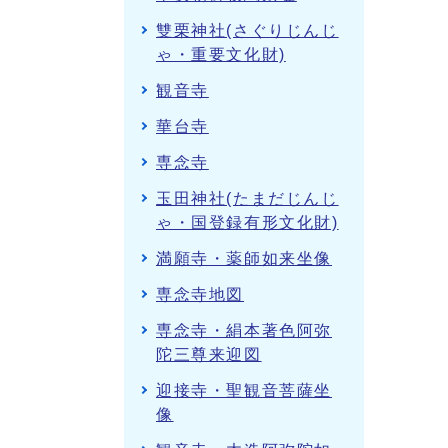
雙栗神社(さぐりじんじ
ゃ・重要文化財)
観音寺
華台寺
専念寺
玉田神社(たまだじんじ
ゃ・国登録有形文化財)
満願寺・薬師如来坐像
専念寺地図
専念寺・絹本著色阿弥
陀三尊来迎図
迎接寺・聖観音菩薩坐
像