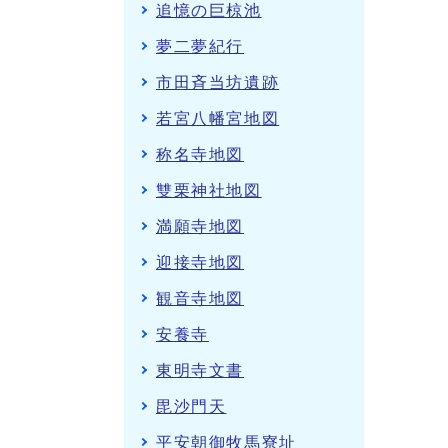
追憶の巨椋池
夢二夢紀行
市田斉当坊遺跡
若宮八幡宮地図
称名寺地図
雙栗神社地図
満願寺地図
迎接寺地図
観音寺地図
安養寺
東明寺文書
毘沙門天
平安朝御牧馬寮址