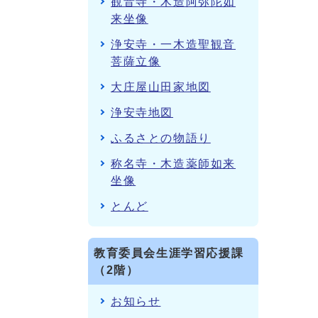
観音寺・木造阿弥陀如
来坐像
浄安寺・一木造聖観音
菩薩立像
大庄屋山田家地図
浄安寺地図
ふるさとの物語り
称名寺・木造薬師如来
坐像
とんど
教育委員会生涯学習応援課
（2階）
お知らせ