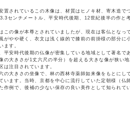
置されているこの木像は、材質はヒノキ材、寄木造で
03.3センチメートル、平安時代後期、12世紀後半の作と
この像が本尊とされていましたが、現在は客仏となっ
がやや硬く、衣文は浅く線的で膝前の前掛様の部分に
います。
平安時代後期の仏像が密集している地域として著名で
像の大きさが1丈六尺の半分）を超える大きな像が狭い地
区は注目されています。
の大きさの坐像で、林の西林寺薬師如来像をもとにし
ています。当時、京都を中心に流行していた定朝様（仏
た作例で、後補の少ない保存の良い美作として知られて