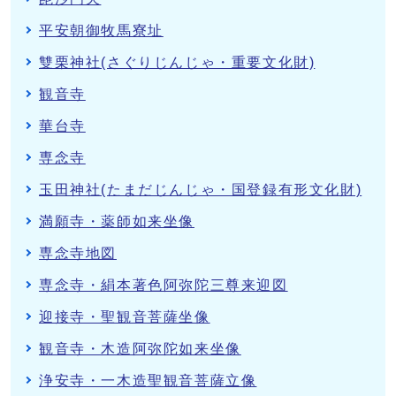
平安朝御牧馬寮址
雙栗神社(さぐりじんじゃ・重要文化財)
観音寺
華台寺
専念寺
玉田神社(たまだじんじゃ・国登録有形文化財)
満願寺・薬師如来坐像
専念寺地図
専念寺・絹本著色阿弥陀三尊来迎図
迎接寺・聖観音菩薩坐像
観音寺・木造阿弥陀如来坐像
浄安寺・一木造聖観音菩薩立像