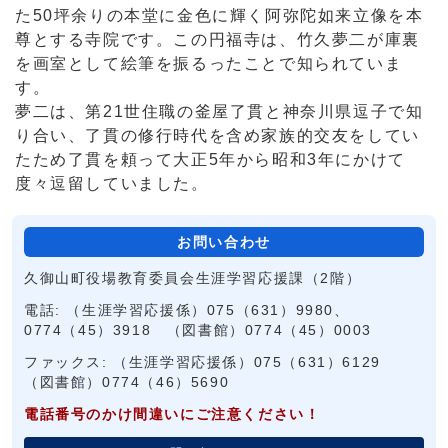
た50坪余りの本堂に金色に輝く阿弥陀如来立像を本
尊とする寺院です。この円福寺は、竹久夢二が庫裏
を画室として絵筆を振るったことで知られていま
す。
夢二は、第21世住職の釜屋了貫と神奈川県逗子で知
り合い、了貫の修行時代を含め家族的交友をしてい
たため了貫を頼って大正5年から昭和3年にかけて
度々逗留していました。
お問い合わせ
久御山町役場教育委員会生涯学習応援課（2階）
電話: （生涯学習応援係）075（631）9980、
0774（45）3918 （図書館）0774（45）0003
ファックス: （生涯学習応援係）075（631）6129
（図書館）0774（46）5690
電話番号のかけ間違いにご注意ください！