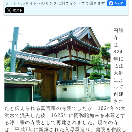
ソーシャルサイトへのリンクは別ウィンドウで開きます
円福
寺
は、
824
年に
弘法
大師
によ
って
創建
され
たと伝えられる真言宗の寺院でしたが、1624年の大
洪水で流失した後、1625年に阿弥陀如来を本尊とす
る浄土宗の寺院として再建されました。現在の寺
は、平成7年に新築された入母屋造り、書院を併設し