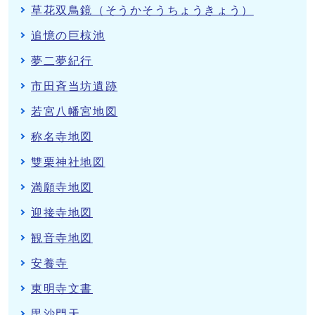
草花双鳥鏡（そうかそうちょうきょう）
追憶の巨椋池
夢二夢紀行
市田斉当坊遺跡
若宮八幡宮地図
称名寺地図
雙栗神社地図
満願寺地図
迎接寺地図
観音寺地図
安養寺
東明寺文書
毘沙門天