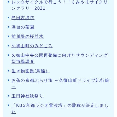
レンタサイクルで行こう！「くみやまサイクリ
ングラリー2021」
島田古堤防
浜台の茶園
前川堤の桜並木
久御山町のみどころ
久御山中央公園再整備に向けたサウンディング
型市場調査
生き物図鑑(鳥編）
お茶の京都ぶらり旅 ～久御山町ドライブ紀行編
～
玉田神社秋祭り
「KBS京都ラジオ電波塔」の愛称が決定しまし
た