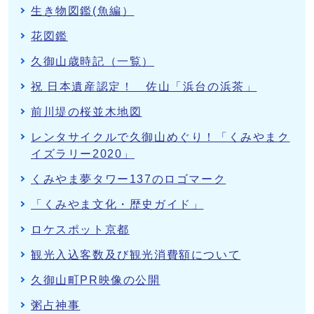
生き物図鑑(魚編）
花図鑑
久御山歳時記（一覧）
祝 日本遺産認定！ 佐山「浜台の浜茶」
前川堤の桜並木地図
レンタサイクルで久御山めぐり！「くみやまク
イズラリー2020」
くみやま夢タワー137のロゴマーク
「くみやま文化・歴史ガイド」
ロケスポット京都
観光入込客数及び観光消費額について
久御山町PR映像の公開
粥占神事