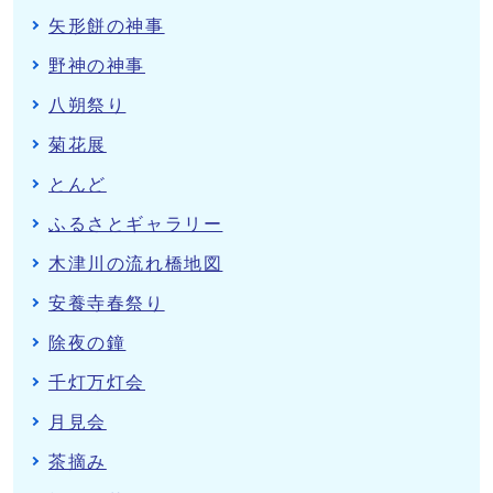
矢形餅の神事
野神の神事
八朔祭り
菊花展
とんど
ふるさとギャラリー
木津川の流れ橋地図
安養寺春祭り
除夜の鐘
千灯万灯会
月見会
茶摘み