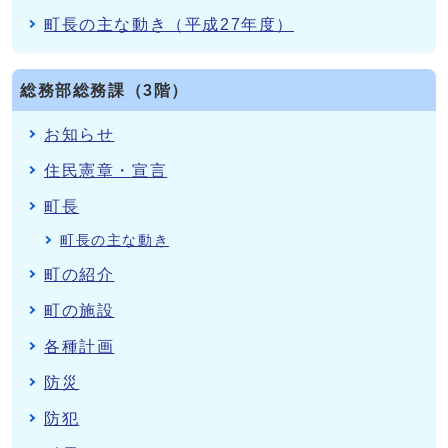
町長の主な動き（平成27年度）
総務部総務課（3階）
お知らせ
住民憲章・宣言
町長
町長の主な動き
町の紹介
町の施設
各種計画
防災
防犯