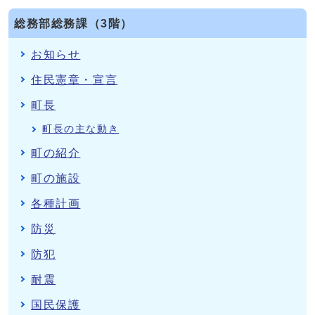
総務部総務課（3階）
お知らせ
住民憲章・宣言
町長
町長の主な動き
町の紹介
町の施設
各種計画
防災
防犯
耐震
国民保護