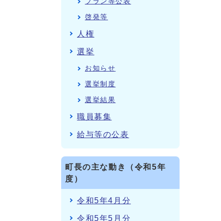
プラン等公表
啓発等
人権
選挙
お知らせ
選挙制度
選挙結果
職員募集
給与等の公表
町長の主な動き（令和5年
度）
令和5年4月分
令和5年5月分