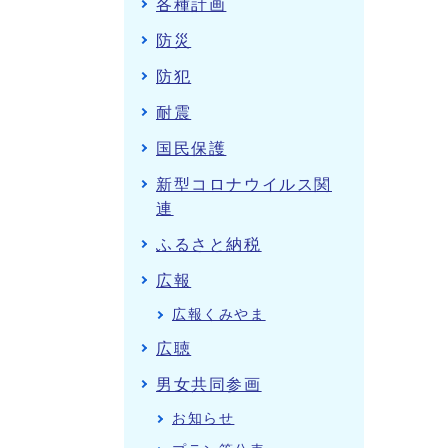
各種計画
防災
防犯
耐震
国民保護
新型コロナウイルス関
連
ふるさと納税
広報
広報くみやま
広聴
男女共同参画
お知らせ