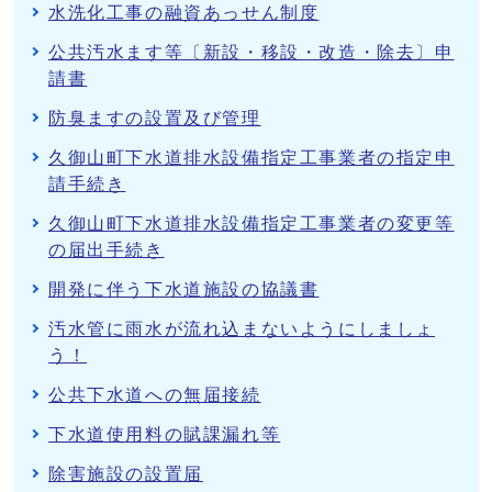
水洗化工事の融資あっせん制度
公共汚水ます等〔新設・移設・改造・除去〕申
請書
防臭ますの設置及び管理
久御山町下水道排水設備指定工事業者の指定申
請手続き
久御山町下水道排水設備指定工事業者の変更等
の届出手続き
開発に伴う下水道施設の協議書
汚水管に雨水が流れ込まないようにしましょ
う！
公共下水道への無届接続
下水道使用料の賦課漏れ等
除害施設の設置届