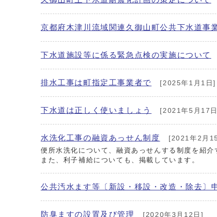
京都府木津川流域関連久御山町公共下水道事
下水道施設等に係る緊急点検の実施について
排水工事は町指定工事業者で
[2025年1月1日]
下水道は正しく使いましょう
[2021年5月17日
水洗化工事の融資あっせん制度
[2021年2月1
便所水洗化について、融資あっせんする制度を紹介
また、利子補給についても、掲載しています。
公共汚水ます等〔新設・移設・改造・除去〕
防臭ますの設置及び管理
[2020年3月12日]