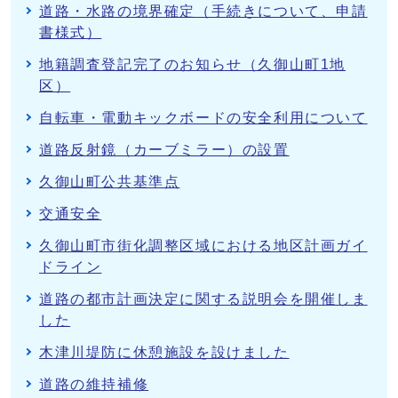
道路・水路の境界確定（手続きについて、申請
書様式）
地籍調査登記完了のお知らせ（久御山町1地
区）
自転車・電動キックボードの安全利用について
道路反射鏡（カーブミラー）の設置
久御山町公共基準点
交通安全
久御山町市街化調整区域における地区計画ガイ
ドライン
道路の都市計画決定に関する説明会を開催しま
した
木津川堤防に休憩施設を設けました
道路の維持補修