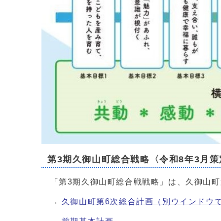
第3期久御山町総合戦略〈令和8年3月策
「第3期久御山町総合戦戦略」は、久御山町
→
久御山町第6次総合計画
（別ウインドウ