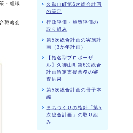
策・組織
久御山町第6次総合計画
の策定
行政評価・施策評価の
合戦略会
取り組み
第5次総合計画の実施計
画（3か年計画）
【指名型プロポーザ
ル】久御山町第6次総合
計画策定支援業務の審
査結果
第5次総合計画の冊子本
編
まちづくりの指針「第5
次総合計画」の取り組
み