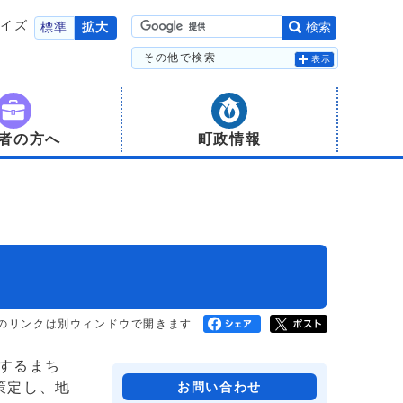
サイズ
標準
拡大
検索
その他で検索
表示
者の方へ
町政情報
のリンクは別ウィンドウで開きます
するまち
策定し、地
お問い合わせ