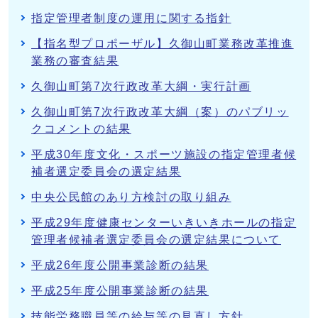
指定管理者制度の運用に関する指針
【指名型プロポーザル】久御山町業務改革推進
業務の審査結果
久御山町第7次行政改革大綱・実行計画
久御山町第7次行政改革大綱（案）のパブリッ
クコメントの結果
平成30年度文化・スポーツ施設の指定管理者候
補者選定委員会の選定結果
中央公民館のあり方検討の取り組み
平成29年度健康センターいきいきホールの指定
管理者候補者選定委員会の選定結果について
平成26年度公開事業診断の結果
平成25年度公開事業診断の結果
技能労務職員等の給与等の見直し方針