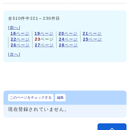
全510件中221～230件目
[
前へ
]
18
ページ
19
ページ
20
ページ
21
ページ
22
ページ
23
ページ
24
ページ
25
ページ
26
ページ
27
ページ
28
ページ
[
次へ
]
このページをチェックする
編集
現在登録されていません。