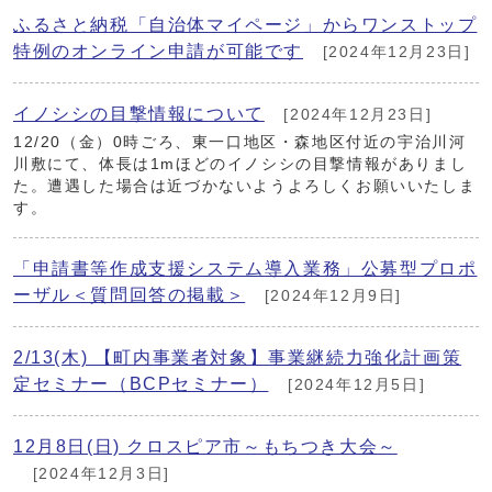
ふるさと納税「自治体マイページ」からワンストップ
特例のオンライン申請が可能です
[2024年12月23日]
イノシシの目撃情報について
[2024年12月23日]
12/20（金）0時ごろ、東一口地区・森地区付近の宇治川河
川敷にて、体長は1mほどのイノシシの目撃情報がありまし
た。遭遇した場合は近づかないようよろしくお願いいたしま
す。
「申請書等作成支援システム導入業務」公募型プロポ
ーザル＜質問回答の掲載＞
[2024年12月9日]
2/13(木) 【町内事業者対象】事業継続力強化計画策
定セミナー（BCPセミナー）
[2024年12月5日]
12月8日(日) クロスピア市～もちつき大会～
[2024年12月3日]