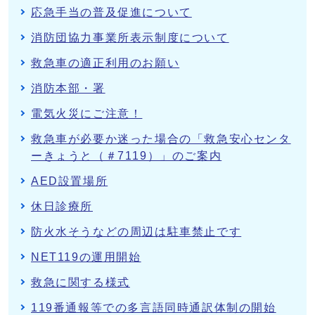
応急手当の普及促進について
消防団協力事業所表示制度について
救急車の適正利用のお願い
消防本部・署
電気火災にご注意！
救急車が必要か迷った場合の「救急安心センタ
ーきょうと（＃7119）」のご案内
AED設置場所
休日診療所
防火水そうなどの周辺は駐車禁止です
NET119の運用開始
救急に関する様式
119番通報等での多言語同時通訳体制の開始