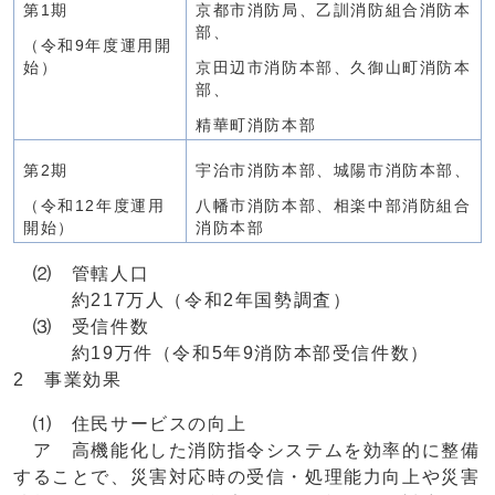
第1期
京都市消防局、乙訓消防組合消防本
部、
（令和9年度運用開
始）
京田辺市消防本部、久御山町消防本
部、
精華町消防本部
第2期
宇治市消防本部、城陽市消防本部、
（令和12年度運用
八幡市消防本部、相楽中部消防組合
開始）
消防本部
⑵ 管轄人口
約217万人（令和2年国勢調査）
⑶ 受信件数
約19万件（令和5年9消防本部受信件数）
2 事業効果
⑴ 住民サービスの向上
ア 高機能化した消防指令システムを効率的に整備
することで、災害対応時の受信・処理能力向上や災害