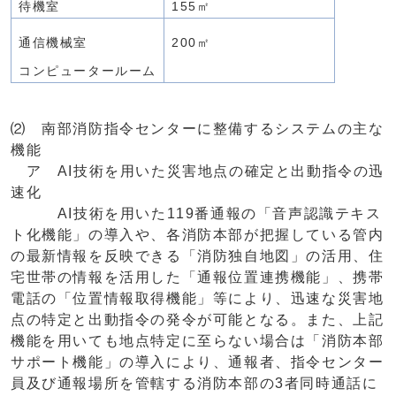
待機室
155㎡
通信機械室
200㎡
コンピュータールーム
⑵ 南部消防指令センターに整備するシステムの主な
機能
ア AI技術を用いた災害地点の確定と出動指令の迅
速化
AI技術を用いた119番通報の「音声認識テキス
ト化機能」の導入や、各消防本部が把握している管内
の最新情報を反映できる「消防独自地図」の活用、住
宅世帯の情報を活用した「通報位置連携機能」、携帯
電話の「位置情報取得機能」等により、迅速な災害地
点の特定と出動指令の発令が可能となる。また、上記
機能を用いても地点特定に至らない場合は「消防本部
サポート機能」の導入により、通報者、指令センター
員及び通報場所を管轄する消防本部の3者同時通話に