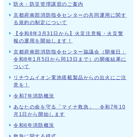
防火・防災管理講習のご案内
京都府南部消防指令センターの共同運用に関す
る規約の制定について
【令和8年3月31日から】火災注意報・火災警
報の運用を開始します！
京都府南部消防指令センター協議会（開催日：
令和8年1月5日から同13日まで）の開催結果に
ついて
リチウムイオン電池搭載製品からの出火にご注
意を！
令和7年消防概況
あなたの命を守る「マイナ救急」 令和7年10
月1日から開始します
令和6年消防概況
救急に関する様式