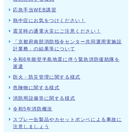
応急手当WEB講習
熱中症にお気をつけください！
震災時の通電火災にご注意ください！
「京都府南部消防指令センター共同運用実施設
計業務」の結果等について
令和6年能登半島地震に伴う緊急消防援助隊を
派遣
防火・防災管理に関する様式
危険物に関する様式
消防用設備等に関する様式
令和5年消防概況
スプレー缶製品やカセットボンベによる事故に
注意しましょう