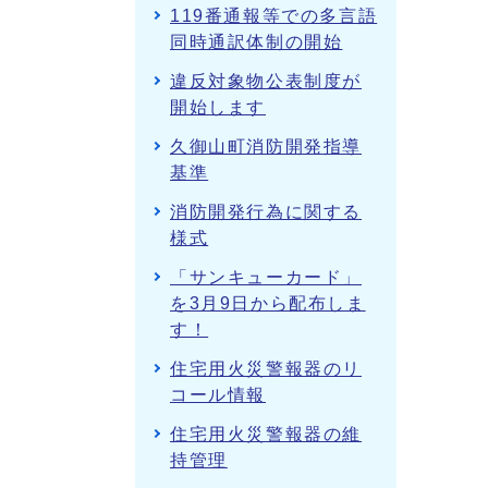
119番通報等での多言語
同時通訳体制の開始
違反対象物公表制度が
開始します
久御山町消防開発指導
基準
消防開発行為に関する
様式
「サンキューカード」
を3月9日から配布しま
す！
住宅用火災警報器のリ
コール情報
住宅用火災警報器の維
持管理