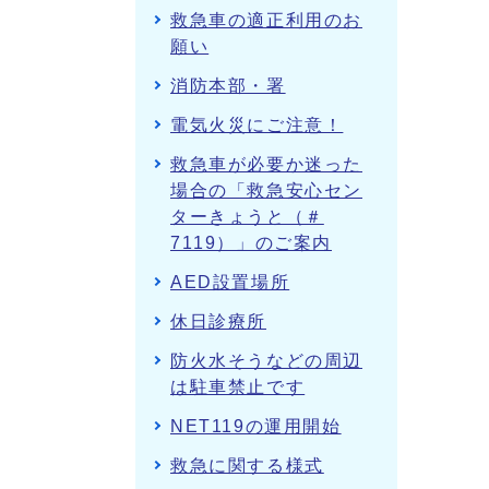
救急車の適正利用のお
願い
消防本部・署
電気火災にご注意！
救急車が必要か迷った
場合の「救急安心セン
ターきょうと（＃
7119）」のご案内
AED設置場所
休日診療所
防火水そうなどの周辺
は駐車禁止です
NET119の運用開始
救急に関する様式