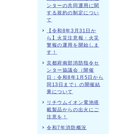
ンターの共同運用に関
する規約の制定につい
て
【令和8年3月31日か
ら】火災注意報・火災
警報の運用を開始しま
す！
京都府南部消防指令セ
ンター協議会（開催
日：令和8年1月5日から
同13日まで）の開催結
果について
リチウムイオン電池搭
載製品からの出火にご
注意を！
令和7年消防概況