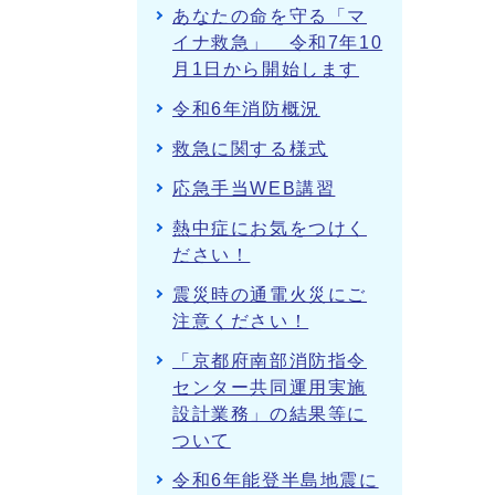
あなたの命を守る「マ
イナ救急」 令和7年10
月1日から開始します
令和6年消防概況
救急に関する様式
応急手当WEB講習
熱中症にお気をつけく
ださい！
震災時の通電火災にご
注意ください！
「京都府南部消防指令
センター共同運用実施
設計業務」の結果等に
ついて
令和6年能登半島地震に