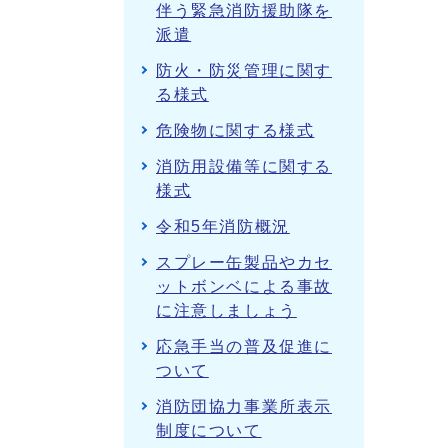
伴う緊急消防援助隊を
派遣
防火・防災管理に関す
る様式
危険物に関する様式
消防用設備等に関する
様式
令和5年消防概況
スプレー缶製品やカセ
ットボンベによる事故
に注意しましょう
応急手当の普及促進に
ついて
消防団協力事業所表示
制度について