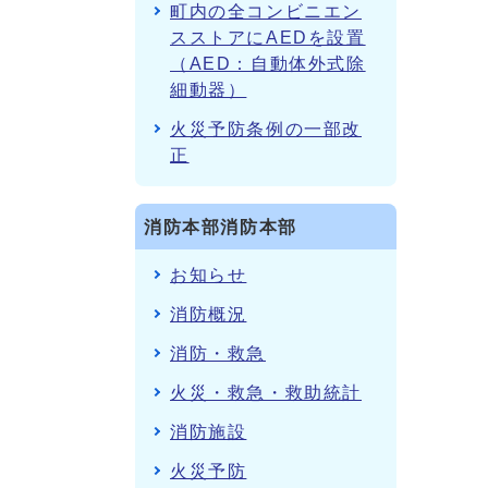
町内の全コンビニエン
スストアにAEDを設置
（AED：自動体外式除
細動器）
火災予防条例の一部改
正
消防本部消防本部
お知らせ
消防概況
消防・救急
火災・救急・救助統計
消防施設
火災予防