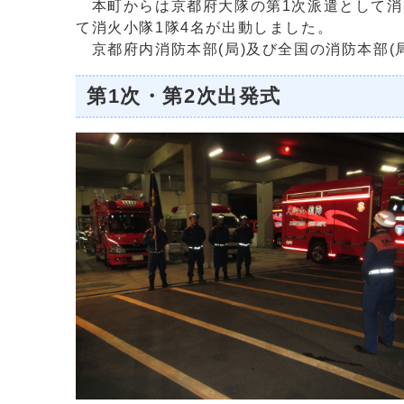
本町からは京都府大隊の第1次派遣として消火
て消火小隊1隊4名が出動しました。
京都府内消防本部(局)及び全国の消防本部(
第1次・第2次出発式