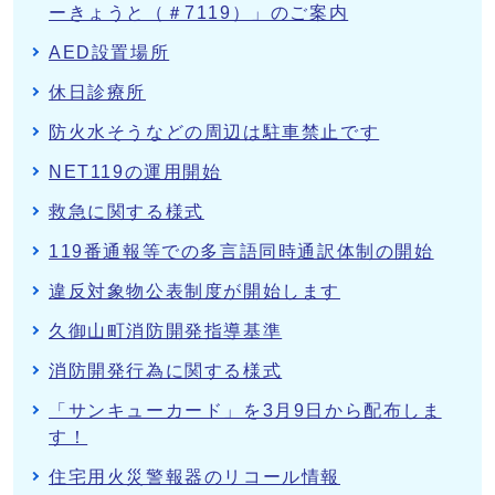
ーきょうと（＃7119）」のご案内
AED設置場所
休日診療所
防火水そうなどの周辺は駐車禁止です
NET119の運用開始
救急に関する様式
119番通報等での多言語同時通訳体制の開始
違反対象物公表制度が開始します
久御山町消防開発指導基準
消防開発行為に関する様式
「サンキューカード」を3月9日から配布しま
す！
住宅用火災警報器のリコール情報