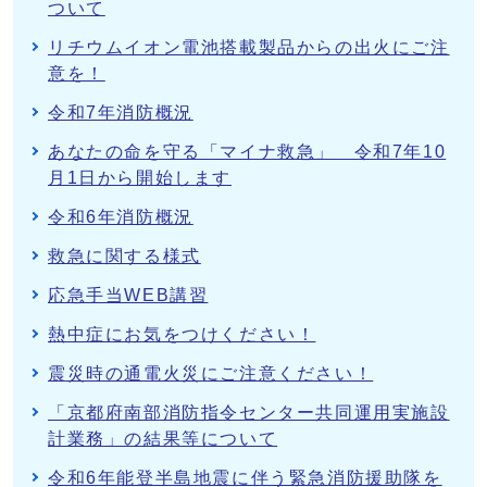
ついて
リチウムイオン電池搭載製品からの出火にご注
意を！
令和7年消防概況
あなたの命を守る「マイナ救急」 令和7年10
月1日から開始します
令和6年消防概況
救急に関する様式
応急手当WEB講習
熱中症にお気をつけください！
震災時の通電火災にご注意ください！
「京都府南部消防指令センター共同運用実施設
計業務」の結果等について
令和6年能登半島地震に伴う緊急消防援助隊を