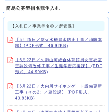
簡易公募型指名競争入札
【入札日／事業等名称／所管課】
【5月25日／防火水槽漏水防止工事／消防本
部】(PDF形式、46.92KB)
【6月22日／久御山町総合体育館男女更衣室
空調設備改修工事／生涯学習応援課】 (PDF
形式、44.99KB)
【6月22日／大内川サイホンゲート設備更新
工事（その2）／建設課】 (PDF形式、
43.83KB)