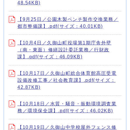
48.54KB)
【9月25日／公園木製ベンチ製作交換業務／
都市整備課】.pdf(サイズ：40.01KB)
【10月4日／久御山町役場第1期庁舎外壁
（南・東面）修繕設計委託業務／行財政
課】.pdf(サイズ：46.09KB)
【10月17日／久御山町総合体育館高圧受電
設備改修工事／社会教育課】.pdf(サイズ：
42.87KB)
【10月18日／水質・騒音・振動環境調査業
務／環境保全課】.pdf(サイズ：46.02KB)
【10月19日／久御山中学校屋外フェンス修