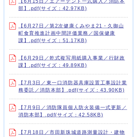
【6月15日／エアーテント一式購入／消防本
部】.pdf(サイズ：42.97KB)
【6月27日／第2次健康くみやま21・久御山
町食育推進計画中間評価業務／国保健康
課】.pdf(サイズ：51.17KB)
【6月29日／乾式複写用紙購入事業／行財政
課】.pdf(サイズ：49.89KB)
【7月3日／東一口消防器具庫設置工事設計業
務委託／消防本部】.pdf(サイズ：43.90KB)
【7月9日／消防隊員個人防火装備一式更新／
消防本部】.pdf(サイズ：42.58KB)
【7月18日／市田新珠城道路測量設計・建物