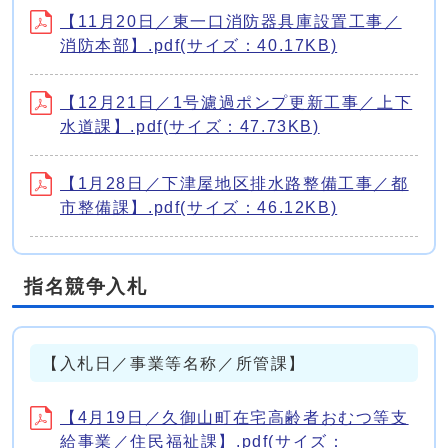
【11月20日／東一口消防器具庫設置工事／
消防本部】.pdf(サイズ：40.17KB)
【12月21日／1号濾過ポンプ更新工事／上下
水道課】.pdf(サイズ：47.73KB)
【1月28日／下津屋地区排水路整備工事／都
市整備課】.pdf(サイズ：46.12KB)
指名競争入札
【入札日／事業等名称／所管課】
【4月19日／久御山町在宅高齢者おむつ等支
給事業／住民福祉課】.pdf(サイズ：