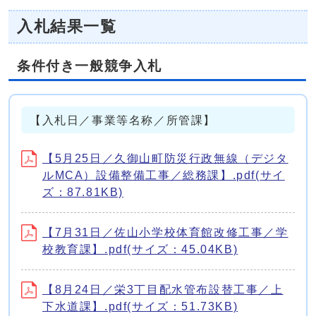
入札結果一覧
条件付き一般競争入札
【入札日／事業等名称／所管課】
【5月25日／久御山町防災行政無線（デジタ
ルMCA）設備整備工事／総務課】.pdf(サイ
ズ：87.81KB)
【7月31日／佐山小学校体育館改修工事／学
校教育課】.pdf(サイズ：45.04KB)
【8月24日／栄3丁目配水管布設替工事／上
下水道課】.pdf(サイズ：51.73KB)