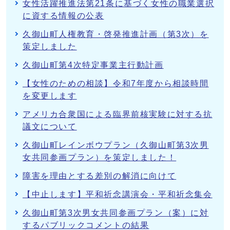
女性活躍推進法第21条に基づく女性の職業選択
に資する情報の公表
久御山町人権教育・啓発推進計画（第3次）を
策定しました
久御山町第4次特定事業主行動計画
【女性のための相談】令和7年度から相談時間
を変更します
アメリカ合衆国による臨界前核実験に対する抗
議文について
久御山町レインボウプラン（久御山町第3次男
女共同参画プラン）を策定しました！
障害を理由とする差別の解消に向けて
【中止します】平和祈念講演会・平和祈念集会
久御山町第3次男女共同参画プラン（案）に対
するパブリックコメントの結果