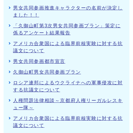
男女共同参画推進キャラクターの名前が決定し
ました！！
「久御山町第3次男女共同参画プラン」策定に
係るアンケート結果報告
アメリカ合衆国による臨界前核実験に対する抗
議文について
男女共同参画都市宣言
久御山町男女共同参画プラン
ロシア連邦によるウクライナへの軍事侵攻に対
する抗議文について
人権問題法律相談～京都府人権リーガルレスキ
ュー隊～
アメリカ合衆国による臨界前核実験に対する抗
議文について