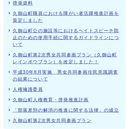
啓発資料
久御山町職員における障がい者活躍推進計画を
策定しました
久御山町公の施設等におけるヘイトスピーチ防
止のための使用手続に関するガイドラインにつ
いて
久御山町第2次男女共同参画プラン（久御山町
レインボウプラン）を改定しました！
平成30年8月実施 男女共同参画住民意識調査
の結果について
人権擁護委員
久御山町人権教育・啓発推進計画
「部落差別の解消の推進に関する法律」の成立
久御山町第2次男女共同参画プラン