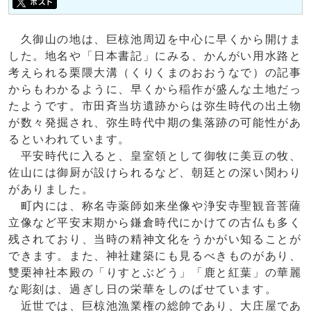
久御山の地は、巨椋池周辺を中心に早くから開けま
した。地名や「日本書記」にみる、かんがい用水路と
考えられる栗隈大溝（くりくまのおおうなで）の記事
からもわかるように、早くから稲作が盛んな土地だっ
たようです。市田斉当坊遺跡からは弥生時代の出土物
が数々発掘され、弥生時代中期の集落跡の可能性があ
るといわれています。
平安時代に入ると、皇室領として御牧に美豆の牧、
佐山には御厨が設けられるなど、朝廷との深い関わり
がありました。
町内には、称名寺薬師如来坐像や浄安寺聖観音菩薩
立像など平安末期から鎌倉時代にかけての古仏も多く
残されており、当時の精神文化をうかがい知ることが
できます。また、神社建築にも見るべきものがあり、
雙栗神社本殿の「りすとぶどう」「鹿と紅葉」の華麗
な彫刻は、過ぎし日の栄華をしのばせています。
近世では、巨椋池漁業権の総帥であり、大庄屋であ