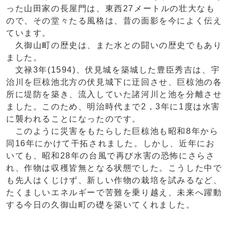
った山田家の長屋門は、東西27メートルの壮大なも
ので、その堂々たる風格は、昔の面影を今によく伝え
ています。
久御山町の歴史は、また水との闘いの歴史でもあり
ました。
文禄3年(1594)、伏見城を築城した豊臣秀吉は、宇
治川を巨椋池北方の伏見城下に迂回させ、巨椋池の各
所に堤防を築き、流入していた諸河川と池を分離させ
ました。このため、明治時代まで2，3年に1度は水害
に襲われることになったのです。
このように災害をもたらした巨椋池も昭和8年から
同16年にかけて干拓されました。しかし、近年にお
いても、昭和28年の台風で再び水害の恐怖にさらさ
れ、作物は収穫皆無となる状態でした。こうした中で
も先人はくじけず、新しい作物の栽培を試みるなど、
たくましいエネルギーで苦難を乗り越え、未来へ躍動
する今日の久御山町の礎を築いてくれました。