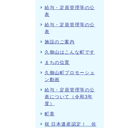
給与・定員管理等の公
表
給与・定員管理等の公
表
施設のご案内
久御山はこんな町です
まちの位置
久御山町プロモーショ
ン動画
給与・定員管理等の公
表について（令和3年
度）
町章
祝 日本遺産認定！ 佐