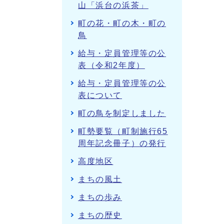
山「浜台の浜茶」
町の花・町の木・町の
鳥
給与・定員管理等の公
表（令和2年度）
給与・定員管理等の公
表について
町の鳥を制定しました
町勢要覧（町制施行65
周年記念冊子）の発行
高度地区
まちの風土
まちの歩み
まちの歴史