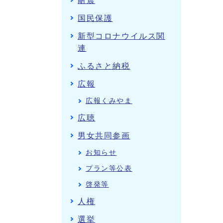
耐震
国民保護
新型コロナウイルス関
連
ふるさと納税
広報
広報くみやま
広聴
男女共同参画
お知らせ
プラン等公表
啓発等
人権
選挙