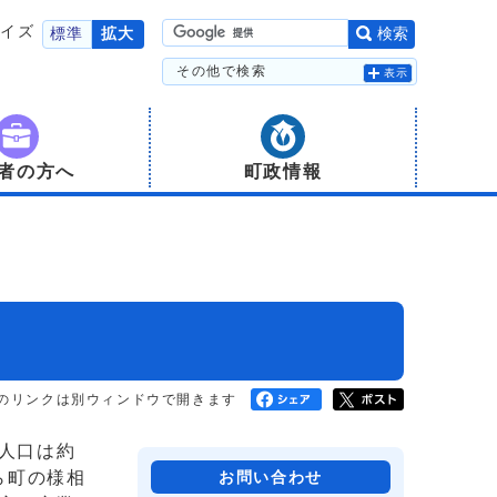
サイズ
標準
拡大
検索
その他で検索
表示
者の方へ
町政情報
のリンクは別ウィンドウで開きます
人口は約
ら町の様相
お問い合わせ