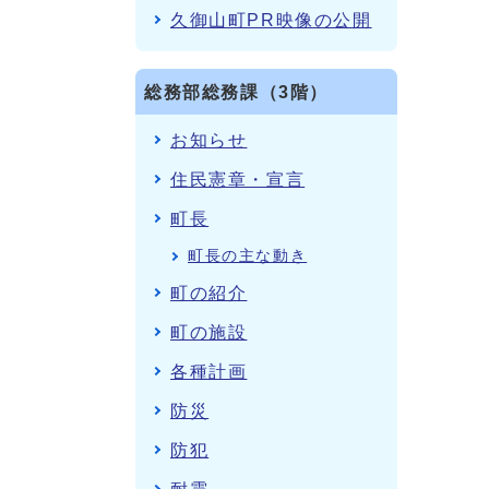
久御山町PR映像の公開
総務部総務課（3階）
お知らせ
住民憲章・宣言
町長
町長の主な動き
町の紹介
町の施設
各種計画
防災
防犯