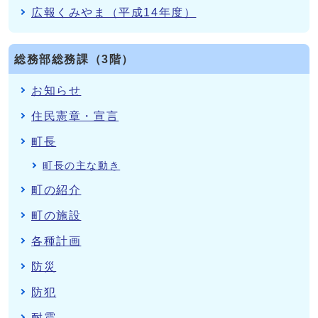
広報くみやま（平成14年度）
総務部総務課（3階）
お知らせ
住民憲章・宣言
町長
町長の主な動き
町の紹介
町の施設
各種計画
防災
防犯
耐震