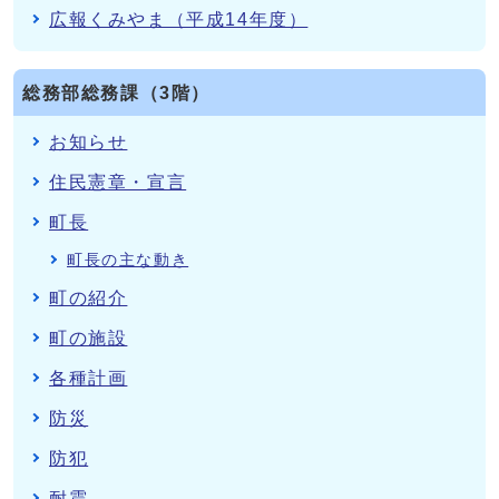
広報くみやま（平成14年度）
総務部総務課（3階）
お知らせ
住民憲章・宣言
町長
町長の主な動き
町の紹介
町の施設
各種計画
防災
防犯
耐震