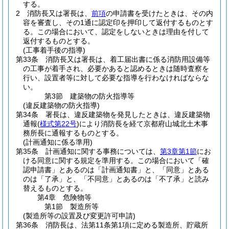
する。
2
消防長又は署長は、
前項
の申請書を受けたときは、その内
容を審査し、その1通に認定印を押印して返付するものとす
る。
この場合において、認定をしないときは理由を付して
返付するものとする。
(工事着手後の指導)
第33条
消防長又は署長は、着工届出書に係る消防用設備等
の工事が着手され、必要かあると認めるときは随時査察を
行い、設置者等に対して必要な指導を行わなければならな
い。
第3節
建築物の防火指導等
(違反建築物の防火指導)
第34条
署長は、違反建築物を発見したときは、違反建築物
通報
(
様式第22号
)
により消防長を経て京都府山城北土木事
務所長に通報するものとする。
(計画通知に係る準用)
第35条
計画通知に関する事務については、
第3章第1節
にお
ける同意に関する規定を準用する。
この場合において「確
認申請書」とあるのは「計画通知書」と、「同意」とある
のは「了承」と、「不同意」とあるのは「不了承」と読み
替えるものとする。
第4章
危険物等
第1節
製造所等
(製造所等の設置及び変更許可申請)
第36条
消防長は、法第11条第1項に定める製造所、貯蔵所