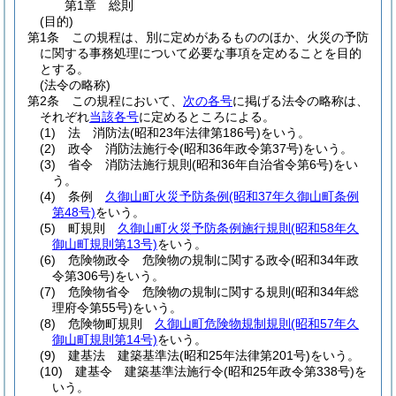
第1章
総則
(目的)
第1条
この規程は、別に定めがあるもののほか、火災の予防
に関する事務処理について必要な事項を定めることを目的
とする。
(法令の略称)
第2条
この規程において、
次の各号
に掲げる法令の略称は、
それぞれ
当該各号
に定めるところによる。
(1)
法 消防法
(昭和23年法律第186号)
をいう。
(2)
政令 消防法施行令
(昭和36年政令第37号)
をいう。
(3)
省令 消防法施行規則
(昭和36年自治省令第6号)
をい
う。
(4)
条例
久御山町火災予防条例
(昭和37年久御山町条例
第48号)
をいう。
(5)
町規則
久御山町火災予防条例施行規則
(昭和58年久
御山町規則第13号)
をいう。
(6)
危険物政令 危険物の規制に関する政令
(昭和34年政
令第306号)
をいう。
(7)
危険物省令 危険物の規制に関する規則
(昭和34年総
理府令第55号)
をいう。
(8)
危険物町規則
久御山町危険物規制規則
(昭和57年久
御山町規則第14号)
をいう。
(9)
建基法 建築基準法
(昭和25年法律第201号)
をいう。
(10)
建基令 建築基準法施行令
(昭和25年政令第338号)
を
いう。