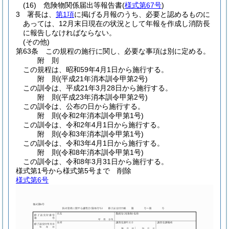
(16)
危険物関係届出等報告書
(
様式第67号
)
3
署長は、
第1項
に掲げる月報のうち、必要と認めるものに
あっては、12月末日現在の状況として年報を作成し消防長
に報告しなければならない。
(その他)
第63条
この規程の施行に関し、必要な事項は別に定める。
附
則
この規程は、昭和59年4月1日から施行する。
附
則
(平成21年
消本訓令甲第2号)
この訓令は、平成21年3月28日から施行する。
附
則
(平成23年
消本訓令甲第2号)
この訓令は、公布の日から施行する。
附
則
(令和2年
消本訓令甲第1号)
この訓令は、令和2年4月1日から施行する。
附
則
(令和3年
消本訓令甲第1号)
この訓令は、令和3年4月1日から施行する。
附
則
(令和8年
消本訓令甲第1号)
この訓令は、令和8年3月31日から施行する。
様式第1号から様式第5号まで
削除
様式第6号