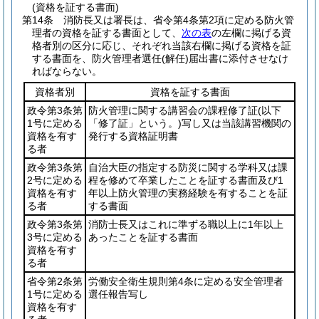
(資格を証する書面)
第14条
消防長又は署長は、省令第4条第2項に定める防火管
理者の資格を証する書面として、
次の表
の左欄に掲げる資
格者別の区分に応じ、それぞれ当該右欄に掲げる資格を証
する書面を、防火管理者選任
(解任)
届出書に添付させなけ
ればならない。
資格者別
資格を証する書面
政令第3条第
防火管理に関する講習会の課程修了証
(以下
1号に定める
「修了証」という。)
写し又は当該講習機関の
資格を有す
発行する資格証明書
る者
政令第3条第
自治大臣の指定する防災に関する学科又は課
2号に定める
程を修めて卒業したことを証する書面及び1
資格を有す
年以上防火管理の実務経験を有することを証
る者
する書面
政令第3条第
消防士長又はこれに準ずる職以上に1年以上
3号に定める
あったことを証する書面
資格を有す
る者
省令第2条第
労働安全衛生規則第4条に定める安全管理者
1号に定める
選任報告写し
資格を有す