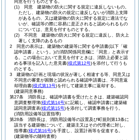
同意を行うものとする。
(1)
同意 建築物の防火に関する規定に違反しないもの。
ただし、建築物の防火の規定に違反しないが消防上支障
があるもの、又は建築物の防火に関する規定に適法でな
いが、確認等の際に容易に是正されると認められるもの
については、意見を付すものとする。
(2)
不同意 建築物の防火に関する規定に違反し、防火上
著しく支障のあるもの
2
同意の表示は、建築物の建築等に関する申請書
(以下「確
認申請書」という。)
の消防関係同意欄に「同意」と表示す
る。
この場合において意見を付すときは、消防上必要と認
める事項を記入した意見書
(
様式第12号
)
を添付して行うも
のとする。
3
建築物の計画と現場の状況が著しく相違する等、同意又は
不同意の審査が困難と認められる確認申請書は、不同意返
却理由書
(
様式第13号
)
を付して建築主事に返却する。
(建築同意事務)
第27条
消防長は、確認申請書を受けたときは、建築確認同
意調査整理簿
(
様式第14号
)
に記載し、確認申請書に建築確
認同意調査表
(
様式第15号
)
を添付して調査事務を行う。
(消防用設備等設置指導)
第28条
消防長は、消防用設備等の設置及び町規則第13条に
該当する建築物について、建築主又はその代理者に対し、
指導書
(
様式第16号
)
を手渡し、設置計画等を促進する。
(建築物等の随時査察)