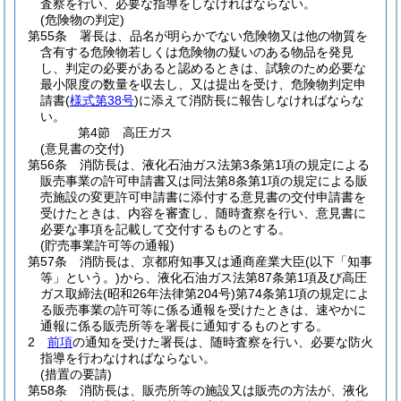
査察を行い、必要な指導をしなければならない。
(危険物の判定)
第55条
署長は、品名が明らかでない危険物又は他の物質を
含有する危険物若しくは危険物の疑いのある物品を発見
し、判定の必要があると認めるときは、試験のため必要な
最小限度の数量を収去し、又は提出を受け、危険物判定申
請書
(
様式第38号
)
に添えて消防長に報告しなければならな
い。
第4節
高圧ガス
(意見書の交付)
第56条
消防長は、液化石油ガス法第3条第1項の規定による
販売事業の許可申請書又は同法第8条第1項の規定による販
売施設の変更許可申請書に添付する意見書の交付申請書を
受けたときは、内容を審査し、随時査察を行い、意見書に
必要な事項を記載して交付するものとする。
(貯売事業許可等の通報)
第57条
消防長は、京都府知事又は通商産業大臣
(以下「知事
等」という。)
から、液化石油ガス法第87条第1項及び高圧
ガス取締法
(昭和26年法律第204号)
第74条第1項の規定によ
る販売事業の許可等に係る通報を受けたときは、速やかに
通報に係る販売所等を署長に通知するものとする。
2
前項
の通知を受けた署長は、随時査察を行い、必要な防火
指導を行わなければならない。
(措置の要請)
第58条
消防長は、販売所等の施設又は販売の方法が、液化