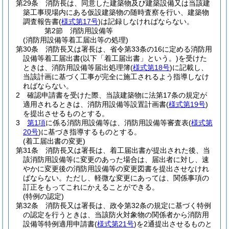
第29条
消防長は、同意した建築物及び建築設備又は当該建
築工事現場内にある仮設建築物の随時査察を行い、建築物
調査報告書
(
様式第17号
)
は記録しなければならない。
第2節
消防用設備等
(消防用設備等着工届出等の処理)
第30条
消防長又は署長は、省令第33条の16に定める消防用
設備等着工届出書
(以下「着工届出書」という。)
を受けた
ときは、消防用設備等届出処理簿
(
様式第18号
)
に記載し、
当該計画に基づく工事が完全に施工されるよう指導しなけ
ればならない。
2
確認申請書を受けた際、当該建築物に法第17条の規定が
適用されるときは、消防用設備等設置計画書
(
様式第19号
)
を提出させるものとする。
3
第1項
に係る消防用設備等は、消防用設備等審査表
(
様式第
20号
)
に基づき指導するものとする。
(着工届出書の変更)
第31条
消防長又は署長は、着工届出書が提出された後、当
該消防用設備等に変更のあった場合は、届出者に対し、速
やかに変更後の消防用設備等の変更図書を提出させなけれ
ばならない。
ただし、軽微な変更にあっては、関係事項の
訂正をもってこれにかえることができる。
(特例の認定)
第32条
消防長又は署長は、政令第32条の規定に基づく特例
の認定を行うときは、当該防火対象物の関係者から消防用
設備等特例適用申請書
(
様式第21号
)
を2通提出させるものと