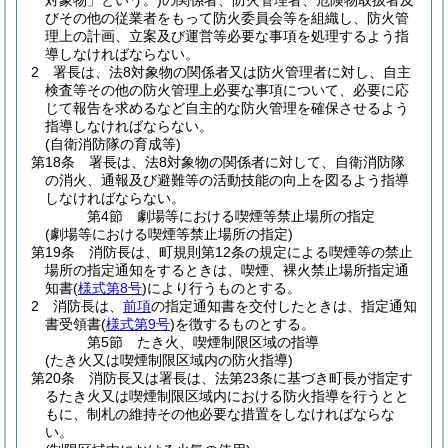
対象物」という。)
の関係者、防火管理者、危険物取扱者及
びその他の従業者をもって防火委員会等を組織し、防火管
理上の計画、立案及び運営等必要な事項を処理するよう指
導しなければならない。
2
署長は、法8対象物の関係者又は防火管理者に対し、自主
検査等その他の防火管理上必要な事項について、必要に応
じて報告を求めるなど自主的な防火管理を確保させるよう
指導しなければならない。
(自衛消防隊の育成等)
第18条
署長は、法8対象物の関係者に対して、自衛消防隊
の消火、通報及び避難等の活動技能の向上を図るよう指導
しなければならない。
第4節
劇場等における喫煙等禁止場所の指定
(劇場等における喫煙等禁止場所の指定)
第19条
消防長は、町規則第12条の規定による喫煙等の禁止
場所の指定通知をするときは、喫煙、裸火禁止場所指定通
知書
(
様式第8号
)
により行うものとする。
2
消防長は、
前項
の指定通知書を交付したときは、指定通知
書受領書
(
様式第9号
)
を徴するものとする。
第5節
たき火、喫煙制限区域の指導
(たき火又は喫煙制限区域内の防火指導)
第20条
消防長又は署長は、法第23条に基づき町長が指定す
るたき火又は喫煙制限区域内における防火指導を行うとと
もに、制札の維持その他必要な措置をしなければならな
い。