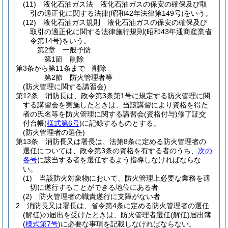
(11)
液化石油ガス法 液化石油ガスの保安の確保及び取
引の適正化に関する法律
(昭和42年法律第149号)
をいう。
(12)
液化石油ガス規則 液化石油ガスの保安の確保及び
取引の適正化に関する法律施行規則
(昭和43年通商産業省
令第14号)
をいう。
第2章
一般予防
第1節
削除
第3条から第11条まで
削除
第2節
防火管理者等
(防火管理に関する講習会)
第12条
消防長は、政令第3条第1号に規定する防火管理に関
する講習会を実施したときは、当該講習により資格を得た
者の氏名等を防火管理に関する講習会
(資格付与)
修了証交
付台帳
(
様式第6号
)
に記録するものとする。
(防火管理者の選任)
第13条
消防長又は署長は、法第8条に定める防火管理者の
選任については、政令第3条の資格を有する者のうち、
次の
各号
に該当する者を選任するよう指導しなければならな
い。
(1)
当該防火対象物において、防火管理上必要な業務を適
切に遂行することができる地位にある者
(2)
防火管理者の職責遂行に支障がない者
2
消防長又は署長は、省令第4条に定める防火管理者の選任
(解任)
の届出を受けたときは、防火管理者選任
(解任)
届出簿
(
様式第7号
)
に必要な事項を記載しなければならない。