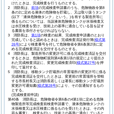
けたときは、完成検査を行うものとする。
2
消防長は、
前項
の完成検査申請書のうち、危険物政令第8
条の2に定める液体の危険物を貯蔵し、又は取り扱うタンク
(以下「液体危険物タンク」という。)
を有する製造所等に
係るものについては、当該液体危険物タンクが水張検査又
は水圧検査を受け、技術上の基準に適合している旨を証す
る書面を添付させなければならない。
3
消防長は、
第1項
の検査の結果、完成検査申請書のとおり
完成していると認めるときは、完成検査済証発行簿
(
様式第
26号
)
により検査番号を付して危険物省令第6条第2項に定
める完成検査済証を交付するものとする。
4
消防長は、製造所等の変更許可に係る完成検査済証を交付
するときは、危険物町規則第4条第1項の規定により提出さ
れた完成検査済証に、変更完成検査済印
(
様式第27号
)
を押
印して返付する。
5
消防長は、移動タンク貯蔵所の常置場所の変更許可に係る
完成検査済証を交付したときは、変更前の常置場所を管轄
する市長村長又は消防長若しくは署長に移動タンク貯蔵所
変更許可通知書
(
様式第28号
)
により、その旨通知するもの
とする。
(完成検査前申請)
第40条
消防長は、危険物省令第6条の4第1項に定める危険
物製造所等完成検査前検査申請書で、液体危険物タンクの
水張検査又は水圧検査に係るものを受けたときは、その内
容を審査し、検査を行い、技術上の基準に適合していると