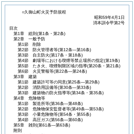
○久御山町火災予防規程
昭和59年4月1日
消本訓令甲第2号
目次
第1章
総則
(第1条・第2条)
第2章
一般予防
第1節
削除
第2節
防火管理者等
(第12条―第16条)
第3節
自主防火
(第17条・第18条)
第4節
劇場等における喫煙等禁止場所の指定
(第19条)
第5節
たき火、喫煙制限区域の指導
(第20条・第21条)
第6節
火災警報等
(第22条―第24条)
第3章
建築
第1節
建築許可等の同意
(第25条―第29条)
第2節
消防用設備等
(第30条―第33条)
第3節
建築物の防火指導等
(第34条・第35条)
第4章
危険物等
第1節
製造所等
(第36条―第48条)
第2節
危険物保安監督者等
(第49条―第53条)
第3節
小量危険物等
(第54条・第55条)
第4節
高圧ガス
(第56条―第60条)
第5章
雑則
(第61条―第63条)
附則