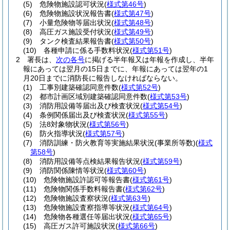
(5)
危険物施設認可状況
(
様式第46号
)
(6)
危険物施設状況報告書
(
様式第47号
)
(7)
小量危険物等届出状況
(
様式第48号
)
(8)
高圧ガス施設受付状況
(
様式第49号
)
(9)
タンク検査結果報告書
(
様式第50号
)
(10)
各種申請に係る手数料状況
(
様式第51号
)
2
署長は、
次の各号
に掲げる半年報又は年報を作成し、半年
報にあっては翌月の15日までに、年報にあっては翌年の1
月20日までに消防長に報告しなければならない。
(1)
工事別建築確認同意件数
(
様式第52号
)
(2)
都市計画区域別建築確認同意件数
(
様式第53号
)
(3)
消防用設備等届出及び検査状況
(
様式第54号
)
(4)
条例関係届出及び検査状況
(
様式第55号
)
(5)
法8対象物状況
(
様式第56号
)
(6)
防火指導状況
(
様式第57号
)
(7)
消防訓練・防火教育等実施結果状況
(事業所等数)
(
様式
第58号
)
(8)
消防用設備等点検結果報告状況
(
様式第59号
)
(9)
消防関係陳情等状況
(
様式第60号
)
(10)
危険物施設許認可等報告書
(
様式第61号
)
(11)
危険物関係手数料報告書
(
様式第62号
)
(12)
危険物施設査察状況
(
様式第63号
)
(13)
危険物施設査察指導等状況
(
様式第64号
)
(14)
危険物各種選任等届出状況
(
様式第65号
)
(15)
高圧ガス許可施設状況
(
様式第66号
)