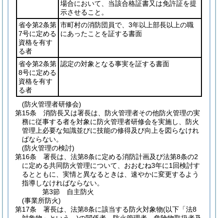
場合において、当該合格証書又は免許証を提
示させること。
省令第2条第
市町村の消防団員で、3年以上部長以上の職
7号に定める
にあったことを証する書面
資格を有す
る者
省令第2条第
認定の対象となる事実を証する書面
8号に定める
資格を有す
る者
(防火管理者研修会)
第15条
消防長又は署長は、防火管理者その他防火管理の実
務に従事する者を対象に防火管理者研修会を実施し、防火
管理上必要な知識並びに技能の修得及び向上を図らなけれ
ばならない。
(防火管理の検討)
第16条
署長は、法第8条に定める消防計画及び法第8条の2
に定める共同防火管理について、おおむね3年に1回検討す
るとともに、実情と異なるときは、速やかに変更するよう
指導しなければならない。
第3節
自主防火
(事業所防火)
第17条
署長は、法第8条に該当する防火対象物
(以下「法8