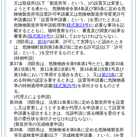
又は取扱所
(以下「製造所等」という。)
の設置又は変更し
ようとする者から、危険物省令第4条及び第5条に定める危
険物製造所等設置許可申請書又は危険物製造所等変更許可
申請書
(以下「設置等申請書」という。)
を受けたときは、
危険物製造所等申請処理簿
(
様式第23号
)
に必要な事項を記
載するとともに、随時査察を行い、審査及び調査の結果を
審査表
(
様式第24号
)
に記録しておかなければならない。
2
消防長は、
前項
の結果、許可して支障ないと認めたとき
は、危険物町規則第3条第2項に定める許可証
(以下「許可
証」という。)
を交付するものとする。
(特例申請)
第37条
消防長は、危険物政令第9条第1号ただし書
(第10条
第1項第1号、第11条第1項第1号、第16条第1項第1号及び
第19条において準用する場合を含む。)
、又は
第23条
に定
める特例の認定を要するときは、設置等申請書に危険物基
準の特例適用申請書
(
様式第25号
)
を添付させるものとす
る。
(代理人による申請)
第38条
消防長は、法第11条第1項に定める製造所等を設置
し又は変更しようとする者が代理人を申請者として設置等
申請書を提出するときは、当該申請に係る権限を委任する
旨の委任状を添付させなければならない。
(製造所等の完成検査申請)
第39条
消防長は、危険物省令第6条に定める危険物製造所
等完成検査申請書
(以下「完成検査申請書」という。)
を受