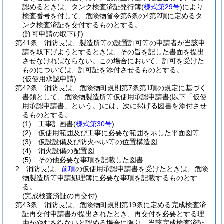
認めるときは、タンク検査済証発行簿
(
様式第29号
)
により
検査番号を付して、危険物省令第6条の4第2項に定めるタ
ンク検査済証を交付するものとする。
(許可申請の取下げ)
第41条
消防長は、製造所等の設置許可等の申請者が当該申
請を取下げようとするときは、その旨を記した書面を提出
させなければならない。
この場合において、許可を受けた
ものについては、許可証を添付させるものとする。
(仮使用承認申請)
第42条
消防長は、危険物町規則第7条第1項の規定に基づく
書類として、危険物製造所等仮使用承認申請書
(以下「仮使
用承認申請書」という。)
には、次に掲げる図書を添付させ
るものとする。
(1)
工事計画書
(
様式第30号
)
(2)
仮使用範囲及び工事に必要な範囲を示した平面図等
(3)
仮設設備及び防火べい等の位置構造図
(4)
消火設備の配置図
(5)
その他必要な事項を記載した図書
2
消防長は、
前項
の仮使用承認申請書を受けたときは、危険
物製造所等申請処理簿に必要な事項を記載するものとす
る。
(完成検査済証の再交付)
第43条
消防長は、危険物町規則第19条に定める完成検査済
証再交付申請書が提出されたとき、再交付を必要とする理
由がやむを得ないと認める場合に限り、当該完成検査済証