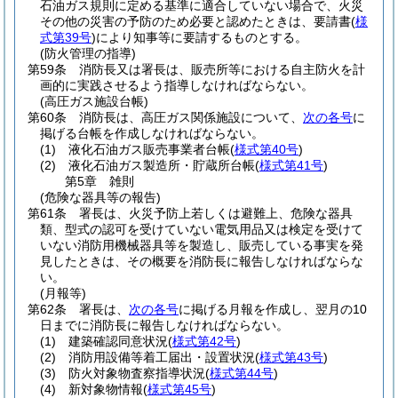
石油ガス規則に定める基準に適合していない場合で、火災
その他の災害の予防のため必要と認めたときは、要請書
(
様
式第39号
)
により知事等に要請するものとする。
(防火管理の指導)
第59条
消防長又は署長は、販売所等における自主防火を計
画的に実践させるよう指導しなければならない。
(高圧ガス施設台帳)
第60条
消防長は、高圧ガス関係施設について、
次の各号
に
掲げる台帳を作成しなければならない。
(1)
液化石油ガス販売事業者台帳
(
様式第40号
)
(2)
液化石油ガス製造所・貯蔵所台帳
(
様式第41号
)
第5章
雑則
(危険な器具等の報告)
第61条
署長は、火災予防上若しくは避難上、危険な器具
類、型式の認可を受けていない電気用品又は検定を受けて
いない消防用機械器具等を製造し、販売している事実を発
見したときは、その概要を消防長に報告しなければならな
い。
(月報等)
第62条
署長は、
次の各号
に掲げる月報を作成し、翌月の10
日までに消防長に報告しなければならない。
(1)
建築確認同意状況
(
様式第42号
)
(2)
消防用設備等着工届出・設置状況
(
様式第43号
)
(3)
防火対象物査察指導状況
(
様式第44号
)
(4)
新対象物情報
(
様式第45号
)