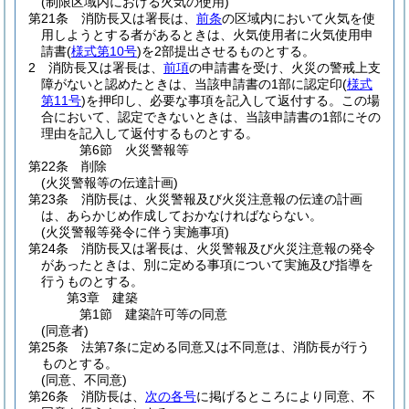
(制限区域内における火気の使用)
第21条
消防長又は署長は、
前条
の区域内において火気を使
用しようとする者があるときは、火気使用者に火気使用申
請書
(
様式第10号
)
を2部提出させるものとする。
2
消防長又は署長は、
前項
の申請書を受け、火災の警戒上支
障がないと認めたときは、当該申請書の1部に認定印
(
様式
第11号
)
を押印し、必要な事項を記入して返付する。
この場
合において、認定できないときは、当該申請書の1部にその
理由を記入して返付するものとする。
第6節
火災警報等
第22条
削除
(火災警報等の伝達計画)
第23条
消防長は、火災警報及び火災注意報の伝達の計画
は、あらかじめ作成しておかなければならない。
(火災警報等発令に伴う実施事項)
第24条
消防長又は署長は、火災警報及び火災注意報の発令
があったときは、別に定める事項について実施及び指導を
行うものとする。
第3章
建築
第1節
建築許可等の同意
(同意者)
第25条
法第7条に定める同意又は不同意は、消防長が行う
ものとする。
(同意、不同意)
第26条
消防長は、
次の各号
に掲げるところにより同意、不