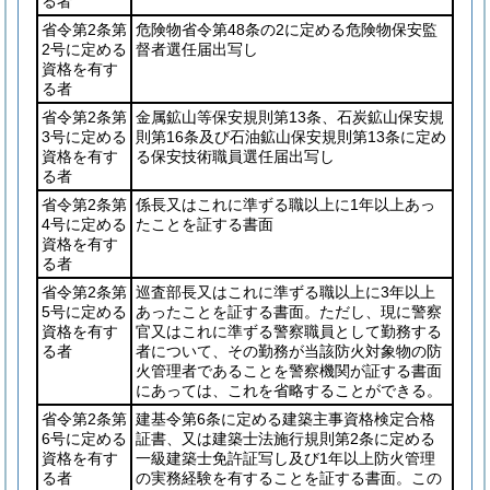
る者
省令第2条第
危険物省令第48条の2に定める危険物保安監
2号に定める
督者選任届出写し
資格を有す
る者
省令第2条第
金属鉱山等保安規則第13条、石炭鉱山保安規
3号に定める
則第16条及び石油鉱山保安規則第13条に定め
資格を有す
る保安技術職員選任届出写し
る者
省令第2条第
係長又はこれに準ずる職以上に1年以上あっ
4号に定める
たことを証する書面
資格を有す
る者
省令第2条第
巡査部長又はこれに準ずる職以上に3年以上
5号に定める
あったことを証する書面。ただし、現に警察
資格を有す
官又はこれに準ずる警察職員として勤務する
る者
者について、その勤務が当該防火対象物の防
火管理者であることを警察機関が証する書面
にあっては、これを省略することができる。
省令第2条第
建基令第6条に定める建築主事資格検定合格
6号に定める
証書、又は建築士法施行規則第2条に定める
資格を有す
一級建築士免許証写し及び1年以上防火管理
る者
の実務経験を有することを証する書面。この