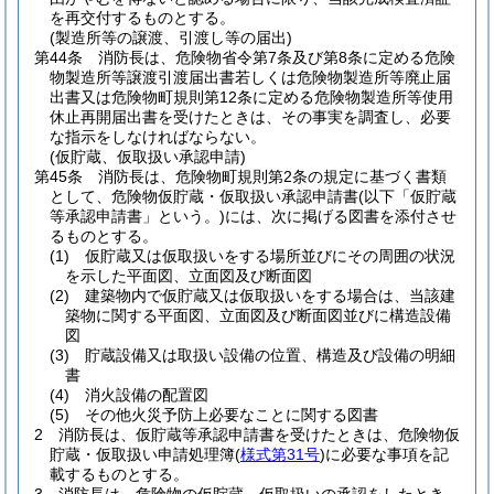
を再交付するものとする。
(製造所等の譲渡、引渡し等の届出)
第44条
消防長は、危険物省令第7条及び第8条に定める危険
物製造所等譲渡引渡届出書若しくは危険物製造所等廃止届
出書又は危険物町規則第12条に定める危険物製造所等使用
休止再開届出書を受けたときは、その事実を調査し、必要
な指示をしなければならない。
(仮貯蔵、仮取扱い承認申請)
第45条
消防長は、危険物町規則第2条の規定に基づく書類
として、危険物仮貯蔵・仮取扱い承認申請書
(以下「仮貯蔵
等承認申請書」という。)
には、次に掲げる図書を添付させ
るものとする。
(1)
仮貯蔵又は仮取扱いをする場所並びにその周囲の状況
を示した平面図、立面図及び断面図
(2)
建築物内で仮貯蔵又は仮取扱いをする場合は、当該建
築物に関する平面図、立面図及び断面図並びに構造設備
図
(3)
貯蔵設備又は取扱い設備の位置、構造及び設備の明細
書
(4)
消火設備の配置図
(5)
その他火災予防上必要なことに関する図書
2
消防長は、仮貯蔵等承認申請書を受けたときは、危険物仮
貯蔵・仮取扱い申請処理簿
(
様式第31号
)
に必要な事項を記
載するものとする。