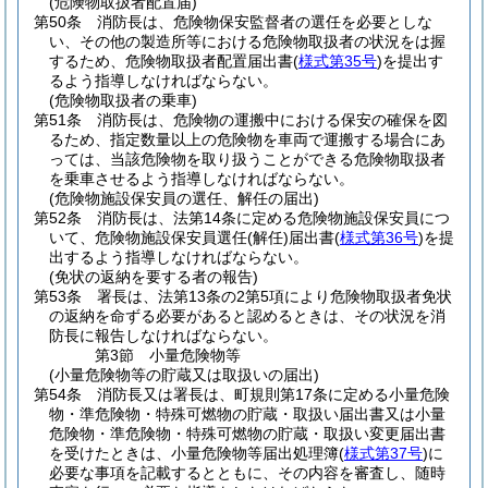
(危険物取扱者配置届)
第50条
消防長は、危険物保安監督者の選任を必要としな
い、その他の製造所等における危険物取扱者の状況をは握
するため、危険物取扱者配置届出書
(
様式第35号
)
を提出す
るよう指導しなければならない。
(危険物取扱者の乗車)
第51条
消防長は、危険物の運搬中における保安の確保を図
るため、指定数量以上の危険物を車両で運搬する場合にあ
っては、当該危険物を取り扱うことができる危険物取扱者
を乗車させるよう指導しなければならない。
(危険物施設保安員の選任、解任の届出)
第52条
消防長は、法第14条に定める危険物施設保安員につ
いて、危険物施設保安員選任
(解任)
届出書
(
様式第36号
)
を提
出するよう指導しなければならない。
(免状の返納を要する者の報告)
第53条
署長は、法第13条の2第5項により危険物取扱者免状
の返納を命ずる必要があると認めるときは、その状況を消
防長に報告しなければならない。
第3節
小量危険物等
(小量危険物等の貯蔵又は取扱いの届出)
第54条
消防長又は署長は、町規則第17条に定める小量危険
物・準危険物・特殊可燃物の貯蔵・取扱い届出書又は小量
危険物・準危険物・特殊可燃物の貯蔵・取扱い変更届出書
を受けたときは、小量危険物等届出処理簿
(
様式第37号
)
に
必要な事項を記載するとともに、その内容を審査し、随時