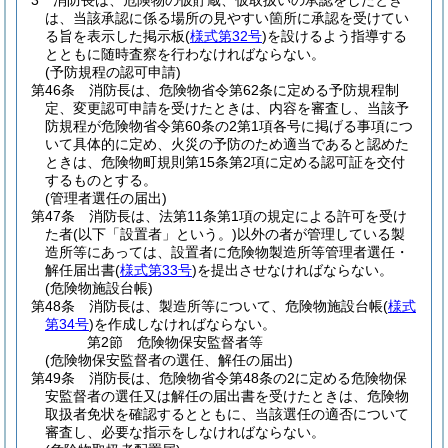
3
消防長は、危険物の仮貯蔵、仮取扱いの承認をしたとき
は、当該承認に係る場所の見やすい箇所に承認を受けてい
る旨を表示した掲示板
(
様式第32号
)
を設けるよう指導する
とともに随時査察を行わなければならない。
(予防規程の認可申請)
第46条
消防長は、危険物省令第62条に定める予防規程制
定、変更認可申請を受けたときは、内容を審査し、当該予
防規程が危険物省令第60条の2第1項各号に掲げる事項につ
いて具体的に定め、火災の予防のため適当であると認めた
ときは、危険物町規則第15条第2項に定める認可証を交付
するものとする。
(管理者選任の届出)
第47条
消防長は、法第11条第1項の規定による許可を受け
た者
(以下「設置者」という。)
以外の者が管理している製
造所等にあっては、設置者に危険物製造所等管理者選任・
解任届出書
(
様式第33号
)
を提出させなければならない。
(危険物施設台帳)
第48条
消防長は、製造所等について、危険物施設台帳
(
様式
第34号
)
を作成しなければならない。
第2節
危険物保安監督者等
(危険物保安監督者の選任、解任の届出)
第49条
消防長は、危険物省令第48条の2に定める危険物保
安監督者の選任又は解任の届出書を受けたときは、危険物
取扱者免状を確認するとともに、当該選任の適否について
審査し、必要な指示をしなければならない。