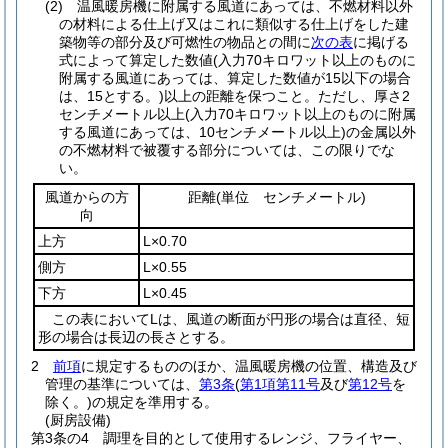
(2)
温風暖房機に附属する風道にあっては、不燃材料以外
の材料による仕上げ又はこれに類似する仕上げをした建
築物等の部分及び可燃性の物品との間に
次の表
に掲げる
式によって算定した数値
(入力70キロワット以上のものに
附属する風道にあっては、算定した数値が15以下の場合
は、15とする。)
以上の距離を保つこと。
ただし、厚さ2
センチメートル以上
(入力70キロワット以上のものに附属
する風道にあっては、10センチメートル以上)
の金属以外
の不燃材料で被覆する部分については、この限りでな
い。
風道からの方
距離
(単位 センチメートル)
向
上方
L×0.70
側方
L×0.55
下方
L×0.45
この表においてLは、風道の断面が円形の場合は直径、短
形の場合は長辺の長さとする。
2
前項
に規定するもののほか、温風暖房機の位置、構造及び
管理の基準については、
第3条
(
第1項第11号
及び
第12号
を
除く。)
の規定を準用する。
(厨房設備)
第3条の4
調理を目的として使用するレンジ、フライヤー、