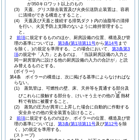
が350キロワット以上のもの
(3)
天蓋、グリス除去装置及び火炎伝送防止装置は、容易
に清掃ができる構造とすること。
(4)
天蓋及び天蓋と接続する排気ダクト内の油脂等の清掃
を行い、火災予防上支障のないように維持管理するこ
と。
2
前項
に規定するもののほか、厨房設備の位置、構造及び管
理の基準については、
第3条
(
第1項第11号
から
第14号
まで
を除く。)
の規定を準用する。
この場合において、
第3条第3
項
の規定中「入力」とあるのは、「当該厨房設備の入力と
同一厨房室内に設ける他の厨房設備の入力の合計が」と読
み替えるものとする。
(ボイラー)
第4条
ボイラーの構造は、次に掲げる基準によらなければな
らない。
(1)
蒸気管は、可燃性の壁、床、天井等を貫通する部分及
しや
びこれらに接触する部分を、けいそう土その他の
熱材
遮
料で有効に被覆すること。
(2)
蒸気の圧力が異常に上昇した場合に自動的に作動する
安全弁その他の安全装置を設けること。
2
前項
に規定するもののほか、ボイラーの位置、構造及び管
理の基準については、
第3条
(
第1項第11号
及び
第12号
を除
く。)
の規定を準用する。
(ストーブ)