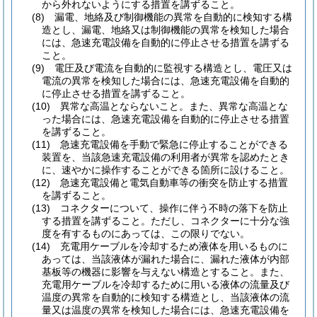
から外れないようにする措置を講ずること。
(8)
漏電、地絡及び制御機能の異常を自動的に検知する構
造とし、漏電、地絡又は制御機能の異常を検知した場合
には、急速充電設備を自動的に停止させる措置を講ずる
こと。
(9)
電圧及び電流を自動的に監視する構造とし、電圧又は
電流の異常を検知した場合には、急速充電設備を自動的
に停止させる措置を講ずること。
(10)
異常な高温とならないこと。
また、異常な高温とな
った場合には、急速充電設備を自動的に停止させる措置
を講ずること。
(11)
急速充電設備を手動で緊急に停止することができる
装置を、当該急速充電設備の利用者が異常を認めたとき
に、速やかに操作することができる箇所に設けること。
(12)
急速充電設備と電気自動車等の衝突を防止する措置
を講ずること。
(13)
コネクターについて、操作に伴う不時の落下を防止
する措置を講ずること。
ただし、コネクターに十分な強
度を有するものにあっては、この限りでない。
(14)
充電用ケーブルを冷却するため液体を用いるものに
あっては、当該液体が漏れた場合に、漏れた液体が内部
基板等の機器に影響を与えない構造とすること。
また、
充電用ケーブルを冷却するために用いる液体の流量及び
温度の異常を自動的に検知する構造とし、当該液体の流
量又は温度の異常を検知した場合には、急速充電設備を