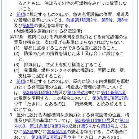
るとともに、油ぼろその他の可燃物をみだりに放置しな
いこと。
2
前項
に規定するもののほか、急速充電設備の位置、構造及
び管理の基準については、
前条第1項第2号
、
第5号
、
第8号
及び
第9号
の規定を準用する。
(内燃機関を原動力とする発電設備)
第12条
屋内に設ける内燃機関を原動力とする発電設備の位
置及び構造は、次に掲げる基準によらなければならない。
(1)
容易に点検することができる位置に設けること。
(2)
防振のための措置を講じた床上又は台上に設けるこ
と。
(3)
排気筒は、防火上有効な構造とすること。
(4)
発電機、燃料タンクその他の機器は、堅固に床、壁、
支柱等に固定すること。
2
前項
に規定するもののほか、屋内に設ける内燃機関を原動
力とする発電設備の位置、構造及び管理の基準について
は、
第3条第1項第17号
及び
第18号の3
並びに
第11条第1項
の規定を準用する。
この場合において、
第3条第1項
第17条
ウ中「たき口」とあるのは、「内燃機関」と読み替えるも
のとする。
3
屋外に設ける内燃機関を原動力とする発電設備の位置、構
造及び管理の基準については、
第3条第1項第17号
及び
第18
号の3
、
第11条第1項第3号の2
及び
第5号
から
第10号
まで並
びに
第2項
並びに
本条第1項
の規定を準用する。
この場合に
おいて、
第3条第1項第17号ウ
中「たき口」とあるのは、