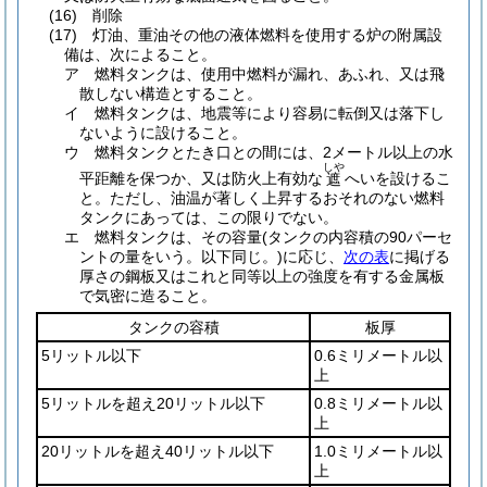
(16)
削除
(17)
灯油、重油その他の液体燃料を使用する炉の附属設
備は、次によること。
ア
燃料タンクは、使用中燃料が漏れ、あふれ、又は飛
散しない構造とすること。
イ
燃料タンクは、地震等により容易に転倒又は落下し
ないように設けること。
ウ
燃料タンクとたき口との間には、2メートル以上の水
しや
平距離を保つか、又は防火上有効な
へいを設けるこ
遮
と。
ただし、油温が著しく上昇するおそれのない燃料
タンクにあっては、この限りでない。
エ
燃料タンクは、その容量
(タンクの内容積の90パーセ
ントの量をいう。以下同じ。)
に応じ、
次の表
に掲げる
厚さの鋼板又はこれと同等以上の強度を有する金属板
で気密に造ること。
タンクの容積
板厚
5リットル以下
0.6ミリメートル以
上
5リットルを超え20リットル以下
0.8ミリメートル以
上
20リットルを超え40リットル以下
1.0ミリメートル以
上