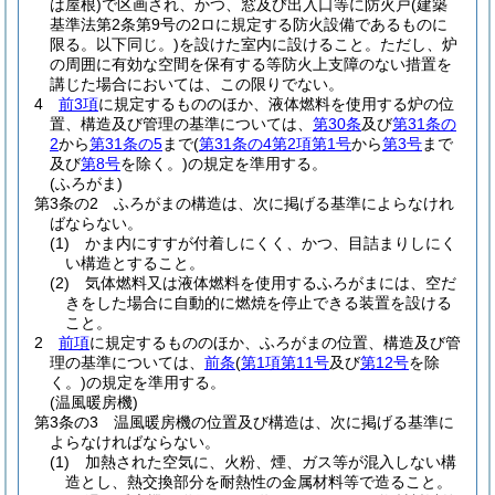
は屋根)
で区画され、かつ、窓及び出入口等に防火戸
(建築
基準法第2条第9号の2ロに規定する防火設備であるものに
限る。以下同じ。)
を設けた室内に設けること。
ただし、炉
の周囲に有効な空間を保有する等防火上支障のない措置を
講じた場合においては、この限りでない。
4
前3項
に規定するもののほか、液体燃料を使用する炉の位
置、構造及び管理の基準については、
第30条
及び
第31条の
2
から
第31条の5
まで
(
第31条の4第2項第1号
から
第3号
まで
及び
第8号
を除く。)
の規定を準用する。
(ふろがま)
第3条の2
ふろがまの構造は、次に掲げる基準によらなけれ
ばならない。
(1)
かま内にすすが付着しにくく、かつ、目詰まりしにく
い構造とすること。
(2)
気体燃料又は液体燃料を使用するふろがまには、空だ
きをした場合に自動的に燃焼を停止できる装置を設ける
こと。
2
前項
に規定するもののほか、ふろがまの位置、構造及び管
理の基準については、
前条
(
第1項第11号
及び
第12号
を除
く。)
の規定を準用する。
(温風暖房機)
第3条の3
温風暖房機の位置及び構造は、次に掲げる基準に
よらなければならない。
(1)
加熱された空気に、火粉、煙、ガス等が混入しない構
造とし、熱交換部分を耐熱性の金属材料等で造ること。