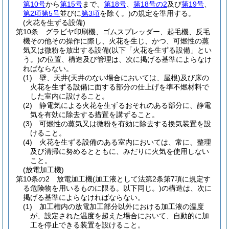
第10号
から
第15号
まで、
第18号
、
第18号の2
及び
第19号
、
第2項第5号
並びに
第3項
を除く。)
の規定を準用する。
(火花を生ずる設備)
第10条
グラビヤ印刷機、ゴムスプレッダー、起毛機、反毛
機その他その操作に際し、火花を生じ、かつ、可燃性の蒸
気又は微粉を放出する設備
(以下「火花を生ずる設備」とい
う。)
の位置、構造及び管理は、次に掲げる基準によらなけ
ればならない。
(1)
壁、天井
(天井のない場合においては、屋根)
及び床の
火花を生ずる設備に面する部分の仕上げを準不燃材料で
した室内に設けること。
(2)
静電気による火花を生ずるおそれのある部分に、静電
気を有効に除去する措置を講ずること。
(3)
可燃性の蒸気又は微粉を有効に除去する換気装置を設
けること。
(4)
火花を生ずる設備のある室内においては、常に、整理
及び清掃に努めるとともに、みだりに火気を使用しない
こと。
(放電加工機)
第10条の2
放電加工機
(加工液として法第2条第7項に規定す
る危険物を用いるものに限る。以下同じ。)
の構造は、次に
掲げる基準によらなければならない。
(1)
加工槽内の放電加工部分以外における加工液の温度
が、設定された温度を超えた場合において、自動的に加
工を停止できる装置を設けること。