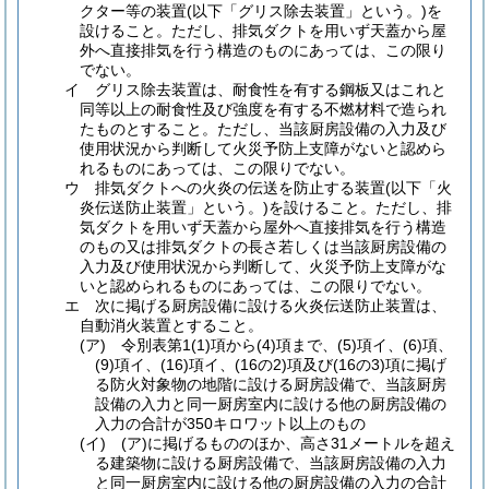
クター等の装置
(以下「グリス除去装置」という。)
を
設けること。
ただし、排気ダクトを用いず天蓋から屋
外へ直接排気を行う構造のものにあっては、この限り
でない。
イ
グリス除去装置は、耐食性を有する鋼板又はこれと
同等以上の耐食性及び強度を有する不燃材料で造られ
たものとすること。
ただし、当該厨房設備の入力及び
使用状況から判断して火災予防上支障がないと認めら
れるものにあっては、この限りでない。
ウ
排気ダクトへの火炎の伝送を防止する装置
(以下「火
炎伝送防止装置」という。)
を設けること。
ただし、排
気ダクトを用いず天蓋から屋外へ直接排気を行う構造
のもの又は排気ダクトの長さ若しくは当該厨房設備の
入力及び使用状況から判断して、火災予防上支障がな
いと認められるものにあっては、この限りでない。
エ
次に掲げる厨房設備に設ける火炎伝送防止装置は、
自動消火装置とすること。
(ア)
令別表第1
(1)
項から
(4)
項まで、
(5)
項イ、
(6)
項、
(9)
項イ、
(16)
項イ、
(16の2)
項及び
(16の3)
項に掲げ
る防火対象物の地階に設ける厨房設備で、当該厨房
設備の入力と同一厨房室内に設ける他の厨房設備の
入力の合計が350キロワット以上のもの
(イ)
(ア)
に掲げるもののほか、高さ31メートルを超え
る建築物に設ける厨房設備で、当該厨房設備の入力
と同一厨房室内に設ける他の厨房設備の入力の合計