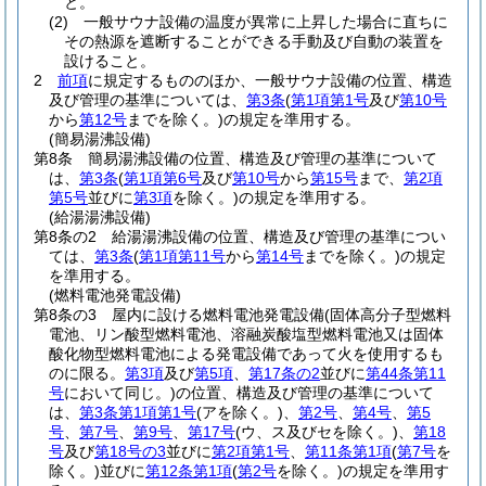
と。
(2)
一般サウナ設備の温度が異常に上昇した場合に直ちに
その熱源を遮断することができる手動及び自動の装置を
設けること。
2
前項
に規定するもののほか、一般サウナ設備の位置、構造
及び管理の基準については、
第3条
(
第1項第1号
及び
第10号
から
第12号
までを除く。)
の規定を準用する。
(簡易湯沸設備)
第8条
簡易湯沸設備の位置、構造及び管理の基準について
は、
第3条
(
第1項第6号
及び
第10号
から
第15号
まで、
第2項
第5号
並びに
第3項
を除く。)
の規定を準用する。
(給湯湯沸設備)
第8条の2
給湯湯沸設備の位置、構造及び管理の基準につい
ては、
第3条
(
第1項第11号
から
第14号
までを除く。)
の規定
を準用する。
(燃料電池発電設備)
第8条の3
屋内に設ける燃料電池発電設備
(固体高分子型燃料
電池、リン酸型燃料電池、溶融炭酸塩型燃料電池又は固体
酸化物型燃料電池による発電設備であって火を使用するも
のに限る。
第3項
及び
第5項
、
第17条の2
並びに
第44条第11
号
において同じ。)
の位置、構造及び管理の基準について
は、
第3条第1項第1号
(アを除く。)
、
第2号
、
第4号
、
第5
号
、
第7号
、
第9号
、
第17号
(ウ、ス及びセを除く。)
、
第18
号
及び
第18号の3
並びに
第2項第1号
、
第11条第1項
(
第7号
を
除く。)
並びに
第12条第1項
(
第2号
を除く。)
の規定を準用す