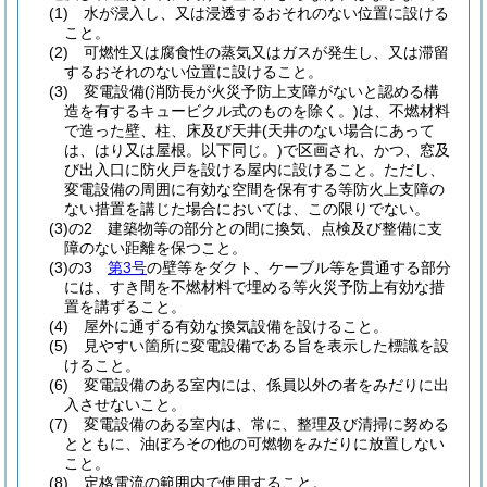
(1)
水が浸入し、又は浸透するおそれのない位置に設ける
こと。
(2)
可燃性又は腐食性の蒸気又はガスが発生し、又は滞留
するおそれのない位置に設けること。
(3)
変電設備
(消防長が火災予防上支障がないと認める構
造を有するキュービクル式のものを除く。)
は、不燃材料
で造った壁、柱、床及び天井
(天井のない場合にあって
は、はり又は屋根。以下同じ。)
で区画され、かつ、窓及
び出入口に防火戸を設ける屋内に設けること。
ただし、
変電設備の周囲に有効な空間を保有する等防火上支障の
ない措置を講じた場合においては、この限りでない。
(3)の2
建築物等の部分との間に換気、点検及び整備に支
障のない距離を保つこと。
(3)の3
第3号
の壁等をダクト、ケーブル等を貫通する部分
には、すき間を不燃材料で埋める等火災予防上有効な措
置を講ずること。
(4)
屋外に通ずる有効な換気設備を設けること。
(5)
見やすい箇所に変電設備である旨を表示した標識を設
けること。
(6)
変電設備のある室内には、係員以外の者をみだりに出
入させないこと。
(7)
変電設備のある室内は、常に、整理及び清掃に努める
とともに、油ぼろその他の可燃物をみだりに放置しない
こと。
(8)
定格電流の範囲内で使用すること。