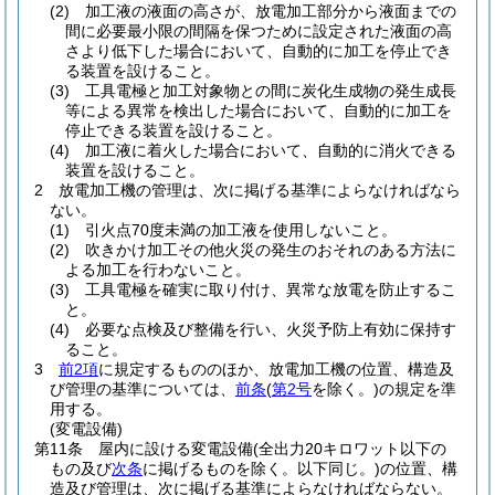
(2)
加工液の液面の高さが、放電加工部分から液面までの
間に必要最小限の間隔を保つために設定された液面の高
さより低下した場合において、自動的に加工を停止でき
る装置を設けること。
(3)
工具電極と加工対象物との間に炭化生成物の発生成長
等による異常を検出した場合において、自動的に加工を
停止できる装置を設けること。
(4)
加工液に着火した場合において、自動的に消火できる
装置を設けること。
2
放電加工機の管理は、次に掲げる基準によらなければなら
ない。
(1)
引火点70度未満の加工液を使用しないこと。
(2)
吹きかけ加工その他火災の発生のおそれのある方法に
よる加工を行わないこと。
(3)
工具電極を確実に取り付け、異常な放電を防止するこ
と。
(4)
必要な点検及び整備を行い、火災予防上有効に保持す
ること。
3
前2項
に規定するもののほか、放電加工機の位置、構造及
び管理の基準については、
前条
(
第2号
を除く。)
の規定を準
用する。
(変電設備)
第11条
屋内に設ける変電設備
(全出力20キロワット以下の
もの及び
次条
に掲げるものを除く。以下同じ。)
の位置、構
造及び管理は、次に掲げる基準によらなければならない。