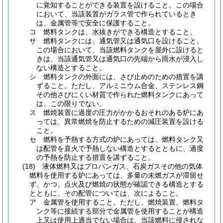
に覚知することができる装置を設けること。
この場合
において、当該装置がガラス管で作られているとき
は、金属管等で安全に保護すること。
コ
燃料タンクは、水抜きができる構造とすること。
サ
燃料タンクには、通気管又は通気口を設けること。
この場合において、当該燃料タンクを屋外に設けると
きは、当該通気管又は通気口の先端から雨水が浸入し
ない構造とすること。
シ
燃料タンクの外面には、さび止めのための措置を講
ずること。
ただし、アルミニウム合金、ステンレス鋼
その他さびにくい材質で作られた燃料タンクにあって
は、この限りでない。
ス
燃焼装置に過度の圧力がかかるおそれのある炉にあ
っては、異常燃焼を防止するための減圧装置を設ける
こと。
セ
燃料を予熱する方式の炉にあっては、燃料タンク又
は配管を直火で予熱しない構造とするとともに、過度
の予熱を防止する措置を講ずること。
(18)
液体燃料又はプロパンガス、石炭ガスその他の気体
燃料を使用する炉にあっては、多量の未燃ガスが滞留せ
ず、かつ、点火及び燃焼の状態が確認できる構造とする
とともに、その配管については、次によること。
ア
金属管を使用すること。
ただし、燃焼装置、燃料タ
ンク等に接続する部分で金属管を使用することが構造
上又は使用上適当でない場合は、当該燃料に侵されな