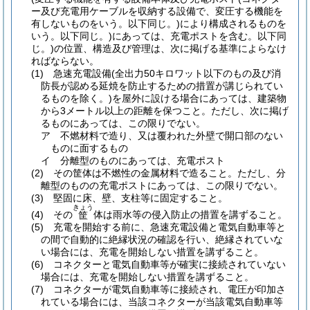
ー及び充電用ケーブルを収納する設備で、変圧する機能を
有しないものをいう。以下同じ。)
により構成されるものを
いう。以下同じ。)
にあっては、充電ポストを含む。以下同
じ。)
の位置、構造及び管理は、次に掲げる基準によらなけ
ればならない。
(1)
急速充電設備
(全出力50キロワット以下のもの及び消
防長が認める延焼を防止するための措置が講じられてい
るものを除く。)
を屋外に設ける場合にあっては、建築物
から3メートル以上の距離を保つこと。
ただし、次に掲げ
るものにあっては、この限りでない。
ア
不燃材料で造り、又は覆われた外壁で開口部のない
ものに面するもの
イ
分離型のものにあっては、充電ポスト
(2)
その筐体は不燃性の金属材料で造ること。
ただし、分
離型のものの充電ポストにあっては、この限りでない。
(3)
堅固に床、壁、支柱等に固定すること。
きょう
(4)
その
体は雨水等の侵入防止の措置を講ずること。
筐
(5)
充電を開始する前に、急速充電設備と電気自動車等と
の間で自動的に絶縁状況の確認を行い、絶縁されていな
い場合には、充電を開始しない措置を講ずること。
(6)
コネクターと電気自動車等が確実に接続されていない
場合には、充電を開始しない措置を講ずること。
(7)
コネクターが電気自動車等に接続され、電圧が印加さ
れている場合には、当該コネクターが当該電気自動車等