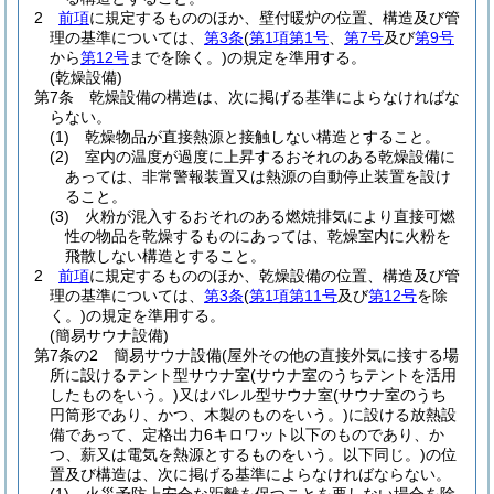
2
前項
に規定するもののほか、壁付暖炉の位置、構造及び管
理の基準については、
第3条
(
第1項第1号
、
第7号
及び
第9号
から
第12号
までを除く。)
の規定を準用する。
(乾燥設備)
第7条
乾燥設備の構造は、次に掲げる基準によらなければな
らない。
(1)
乾燥物品が直接熱源と接触しない構造とすること。
(2)
室内の温度が過度に上昇するおそれのある乾燥設備に
あっては、非常警報装置又は熱源の自動停止装置を設け
ること。
(3)
火粉が混入するおそれのある燃焼排気により直接可燃
性の物品を乾燥するものにあっては、乾燥室内に火粉を
飛散しない構造とすること。
2
前項
に規定するもののほか、乾燥設備の位置、構造及び管
理の基準については、
第3条
(
第1項第11号
及び
第12号
を除
く。)
の規定を準用する。
(簡易サウナ設備)
第7条の2
簡易サウナ設備
(屋外その他の直接外気に接する場
所に設けるテント型サウナ室
(サウナ室のうちテントを活用
したものをいう。)
又はバレル型サウナ室
(サウナ室のうち
円筒形であり、かつ、木製のものをいう。)
に設ける放熱設
備であって、定格出力6キロワット以下のものであり、か
つ、薪又は電気を熱源とするものをいう。以下同じ。)
の位
置及び構造は、次に掲げる基準によらなければならない。