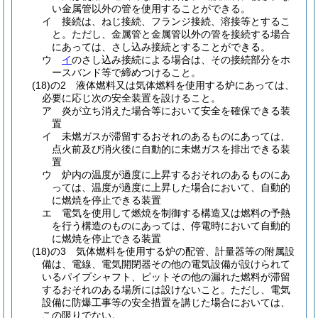
い金属管以外の管を使用することができる。
イ
接続は、ねじ接続、フランジ接続、溶接等とするこ
と。
ただし、金属管と金属管以外の管を接続する場合
にあっては、さし込み接続とすることができる。
ウ
イ
のさし込み接続による場合は、その接続部分をホ
ースバンド等で締めつけること。
(18)の2
液体燃料又は気体燃料を使用する炉にあっては、
必要に応じ次の安全装置を設けること。
ア
炎が立ち消えた場合等において安全を確保できる装
置
イ
未燃ガスが滞留するおそれのあるものにあっては、
点火前及び消火後に自動的に未燃ガスを排出できる装
置
ウ
炉内の温度が過度に上昇するおそれのあるものにあ
っては、温度が過度に上昇した場合において、自動的
に燃焼を停止できる装置
エ
電気を使用して燃焼を制御する構造又は燃料の予熱
を行う構造のものにあっては、停電時において自動的
に燃焼を停止できる装置
(18)の3
気体燃料を使用する炉の配管、計量器等の附属設
備は、電線、電気開閉器その他の電気設備が設けられて
いるパイプシャフト、ピットその他の漏れた燃料が滞留
するおそれのある場所には設けないこと。
ただし、電気
設備に防爆工事等の安全措置を講じた場合においては、
この限りでない。