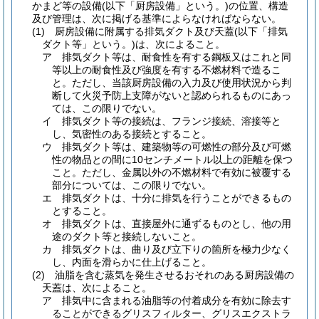
かまど等の設備
(以下「厨房設備」という。)
の位置、構造
及び管理は、次に掲げる基準によらなければならない。
(1)
厨房設備に附属する排気ダクト及び天蓋
(以下「排気
ダクト等」という。)
は、次によること。
ア
排気ダクト等は、耐食性を有する鋼板又はこれと同
等以上の耐食性及び強度を有する不燃材料で造るこ
と。
ただし、当該厨房設備の入力及び使用状況から判
断して火災予防上支障がないと認められるものにあっ
ては、この限りでない。
イ
排気ダクト等の接続は、フランジ接続、溶接等と
し、気密性のある接続とすること。
ウ
排気ダクト等は、建築物等の可燃性の部分及び可燃
性の物品との間に10センチメートル以上の距離を保つ
こと。
ただし、金属以外の不燃材料で有効に被覆する
部分については、この限りでない。
エ
排気ダクトは、十分に排気を行うことができるもの
とすること。
オ
排気ダクトは、直接屋外に通ずるものとし、他の用
途のダクト等と接続しないこと。
カ
排気ダクトは、曲り及び立下りの箇所を極力少なく
し、内面を滑らかに仕上げること。
(2)
油脂を含む蒸気を発生させるおそれのある厨房設備の
天蓋は、次によること。
ア
排気中に含まれる油脂等の付着成分を有効に除去す
ることができるグリスフィルター、グリスエクストラ