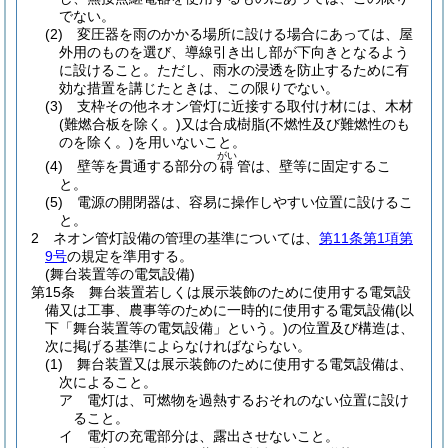
でない。
(2)
変圧器を雨のかかる場所に設ける場合にあっては、屋
外用のものを選び、導線引き出し部が下向きとなるよう
に設けること。
ただし、雨水の浸透を防止するために有
効な措置を講じたときは、この限りでない。
(3)
支枠その他ネオン管灯に近接する取付け材には、木材
(難燃合板を除く。)
又は合成樹脂
(不燃性及び難燃性のも
のを除く。)
を用いないこと。
がい
(4)
壁等を貫通する部分の
管は、壁等に固定するこ
碍
と。
(5)
電源の開閉器は、容易に操作しやすい位置に設けるこ
と。
2
ネオン管灯設備の管理の基準については、
第11条第1項第
9号
の規定を準用する。
(舞台装置等の電気設備)
第15条
舞台装置若しくは展示装飾のために使用する電気設
備又は工事、農事等のために一時的に使用する電気設備
(以
下「舞台装置等の電気設備」という。)
の位置及び構造は、
次に掲げる基準によらなければならない。
(1)
舞台装置又は展示装飾のために使用する電気設備は、
次によること。
ア
電灯は、可燃物を過熱するおそれのない位置に設け
ること。
イ
電灯の充電部分は、露出させないこと。