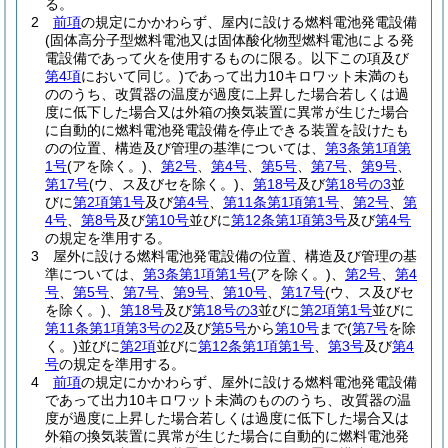
る。
2
前項
の規定にかかわらず、屋内に設ける燃料電池発電設備
(固体高分子型燃料電池又は固体酸化物型燃料電池による発
電設備であって火を使用するものに限る。以下この項及び
第4項
において同じ。)
であって出力10キロワット未満のも
ののうち、改質器の温度が過度に上昇した場合若しくは過
度に低下した場合又は外箱の換気装置に異常が生じた場合
に自動的に燃料電池発電設備を停止できる装置を設けたも
のの位置、構造及び管理の基準については、
第3条第1項第
1号
(アを除く。)
、
第2号
、
第4号
、
第5号
、
第7号
、
第9号
、
第17号
(ウ、ス及びセを除く。)
、
第18号
及び
第18号の3
並
びに
第2項第1号
及び
第4号
、
第11条第1項第1号
、
第2号
、
第
4号
、
第8号
及び
第10号
並びに
第12条第1項第3号
及び
第4号
の規定を準用する。
3
屋外に設ける燃料電池発電設備の位置、構造及び管理の基
準については、
第3条第1項第1号
(アを除く。)
、
第2号
、
第4
号
、
第5号
、
第7号
、
第9号
、
第10号
、
第17号
(ウ、ス及びセ
を除く。)
、
第18号
及び
第18号の3
並びに
第2項第1号
並びに
第11条第1項第3号の2
及び
第5号
から
第10号
まで
(
第7号
を除
く。)
並びに
第2項
並びに
第12条第1項第1号
、
第3号
及び
第4
号
の規定を準用する。
4
前項
の規定にかかわらず、屋外に設ける燃料電池発電設備
であって出力10キロワット未満のもののうち、改質器の温
度が過度に上昇した場合若しくは過度に低下した場合又は
外箱の換気装置に異常が生じた場合に自動的に燃料電池発