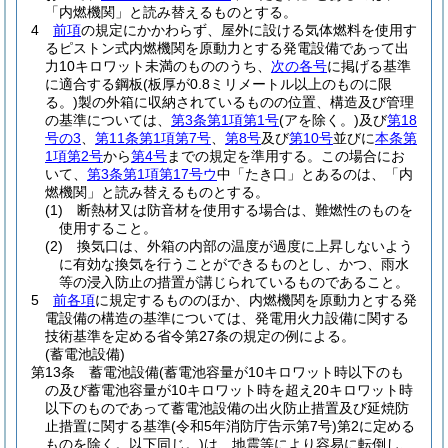
「内燃機関」と読み替えるものとする。
4
前項
の規定にかかわらず、屋外に設ける気体燃料を使用す
るピストン式内燃機関を原動力とする発電設備であって出
力10キロワット未満のもののうち、
次の各号
に掲げる基準
に適合する鋼板
(板厚が0.8ミリメートル以上のものに限
る。)
製の外箱に収納されているものの位置、構造及び管理
の基準については、
第3条第1項第1号
(アを除く。)
及び
第18
号の3
、
第11条第1項第7号
、
第8号
及び
第10号
並びに
本条第
1項第2号
から
第4号
までの規定を準用する。
この場合にお
いて、
第3条第1項第17号ウ
中「たき口」とあるのは、「内
燃機関」と読み替えるものとする。
(1)
断熱材又は防音材を使用する場合は、難燃性のものを
使用すること。
(2)
換気口は、外箱の内部の温度が過度に上昇しないよう
に有効な換気を行うことができるものとし、かつ、雨水
等の浸入防止の措置が講じられているものであること。
5
前各項
に規定するもののほか、内燃機関を原動力とする発
電設備の構造の基準については、発電用火力設備に関する
技術基準を定める省令第27条の規定の例による。
(蓄電池設備)
第13条
蓄電池設備
(蓄電池容量が10キロワット時以下のも
の及び蓄電池容量が10キロワット時を超え20キロワット時
以下のものであって蓄電池設備の出火防止措置及び延焼防
止措置に関する基準
(令和5年消防庁告示第7号)
第2に定める
ものを除く。以下同じ。)
は、地震等により容易に転倒し、