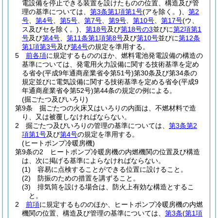
電設備を停止できる装置を設けたものの位置、構造及び管
理の基準については、
第3条第1項第1号
(アを除く。)
、
第2
号
、
第4号
、
第5号
、
第7号
、
第9号
、
第10号
、
第17号
(ウ、
ス及びセを除く。)
、
第18号
及び
第18号の3
並びに
第2項第1
号
及び
第4号
、
第11条第1項第8号
及び
第10号
並びに
第12条
第1項第3号
及び
第4号
の規定を準用する。
5
前各項
に規定するもののほか、燃料電池発電設備の構造の
基準については、発電用火力設備に関する技術基準を定め
る省令
(平成9年通商産業省令第51号)
第30条及び第34条の
規定並びに電気設備に関する技術基準を定める省令
(平成9
年通商産業省令第52号)
第44条の規定の例による。
(掘ごたつ及びいろり)
第9条
掘ごたつの火床又はいろりの内面は、不燃材料で造
り、又は被覆しなければならない。
2
掘ごたつ及びいろりの管理の基準については、
第3条第2
項第1号
及び
第4号
の規定を準用する。
(ヒートポンプ冷暖房機)
第9条の2
ヒートポンプ冷暖房機の内燃機関の位置及び構造
は、次に掲げる基準によらなければならない。
(1)
容易に点検することができる位置に設けること。
(2)
防振のための措置を講ずること。
(3)
排気筒を設ける場合は、防火上有効な構造とするこ
と。
2
前項
に規定するもののほか、ヒートポンプ冷暖房機の内燃
機関の位置、構造及び管理の基準については、
第3条
(
第1項