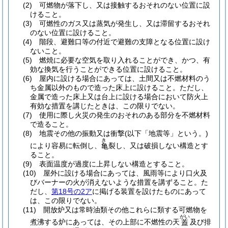
(2)
可燃物が落下し、又は接触するおそれのない位置に設
けること。
(3)
可燃性のガス又は蒸気が発生し、又は滞留するおそれ
のない位置に設けること。
(4)
階段、避難口等の付近で避難の支障となる位置に設け
ないこと。
(5)
燃焼に必要な空気を取り入れることができ、かつ、有
効な換気を行うことができる位置に設けること。
(6)
屋内に設ける場合にあっては、土間又は不燃材料のう
ち金属以外のもので造った床上に設けること。
ただし、
金属で造った床上又は台上に設ける場合において防火上
有効な措置を講じたときは、この限りでない。
(7)
使用に際し火災の発生のおそれのある部分を不燃材料
で造ること。
(8)
地震その他の振動又は衝撃
(以下「地震等」という。)
き
により容易に転倒し、
裂し、又は破損しない構造とす
亀
ること。
(9)
表面温度が過度に上昇しない構造とすること。
(10)
屋外に設ける場合にあっては、風雨等により口火及
びバーナーの火が消えないような措置を講ずること。
た
だし、
第18号の2ア
に掲げる装置を設けたものにあって
は、この限りでない。
(11)
開放炉又は常時油類その他これらに類する可燃物を
がい
煮沸する炉にあっては、その上部に不燃性の天
及び排
蓋