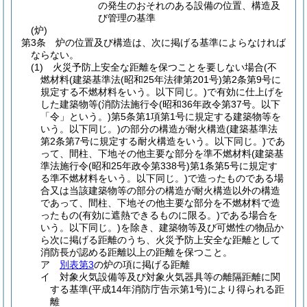
の発生のおそれのある設備の位置、構造及
び管理の基準
(炉)
第3条
炉の位置及び構造は、次に掲げる基準によらなければ
ならない。
(1)
火災予防上安全な距離を保つことを要しない場合
(不
燃材料
(建築基準法
(昭和25年法律第201号)
第2条第9号に
規定する不燃材料をいう。以下同じ。)
で有効に仕上げを
した建築物等
(消防法施行令
(昭和36年政令第37号。以下
「令」という。)
第5条第1項第1号に規定する建築物等を
いう。以下同じ。)
の部分の構造が耐火構造
(建築基準法
第2条第7号に規定する耐火構造をいう。以下同じ。)
であ
って、間柱、下地その他主要な部分を準不燃材料
(建築基
準法施行令
(昭和25年政令第338号)
第1条第5号に規定す
る準不燃材料をいう。以下同じ。)
で造ったものである場
合又は当該建築物等の部分の構造が耐火構造以外の構造
であって、間柱、下地その他主要な部分を不燃材料で造
ったもの
(有効に遮熱できるものに限る。)
である場合を
いう。以下同じ。)
を除き、建築物等及び可燃性の物品か
ら次に掲げる距離のうち、火災予防上安全な距離として
消防長が認める距離以上の距離を保つこと。
ア
別表第3
の炉の項に掲げる距離
イ
対象火気設備等及び対象火気器具等の離隔距離に関
する基準
(平成14年消防庁告示第1号)
により得られる距
離