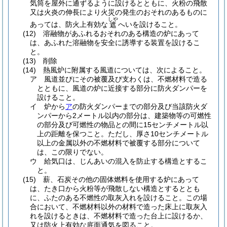
気筒を屋外に通ずるように設けるとともに、火粉の飛散
又は火炎の伸長により火災の発生のおそれのあるものに
しや
あっては、防火上有効な
へいを設けること。
遮
(12)
溶融物があふれるおそれのある構造の炉にあって
は、あふれた溶融物を安全に誘導する装置を設けるこ
と。
(13)
削除
(14)
熱風炉に附属する風道については、次によること。
ア
風道並びにその被覆及び支わくは、不燃材料で造る
とともに、風道の炉に近接する部分に防火ダンパーを
設けること。
イ
炉から
ア
の防火ダンパーまでの部分及び当該防火ダ
ンパーから2メートル以内の部分は、建築物等の可燃性
の部分及び可燃性の物品との間に15センチメートル以
上の距離を保つこと。
ただし、厚さ10センチメートル
以上の金属以外の不燃材料で被覆する部分について
は、この限りでない。
ウ
給気口は、じんあいの混入を防止する構造とするこ
と。
(15)
薪、石炭その他の固体燃料を使用する炉にあって
は、たき口から火粉等が飛散しない構造とするととも
に、ふたのある不燃性の取灰入れを設けること。
この場
合において、不燃材料以外の材料で造った床上に取灰入
れを設けるときは、不燃材料で造った台上に設けるか、
又は防火上有効な底面通気を図ること。