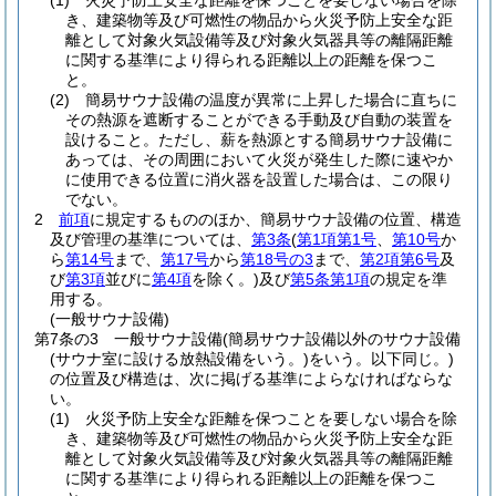
(1)
火災予防上安全な距離を保つことを要しない場合を除
き、建築物等及び可燃性の物品から火災予防上安全な距
離として対象火気設備等及び対象火気器具等の離隔距離
に関する基準により得られる距離以上の距離を保つこ
と。
(2)
簡易サウナ設備の温度が異常に上昇した場合に直ちに
その熱源を遮断することができる手動及び自動の装置を
設けること。
ただし、薪を熱源とする簡易サウナ設備に
あっては、その周囲において火災が発生した際に速やか
に使用できる位置に消火器を設置した場合は、この限り
でない。
2
前項
に規定するもののほか、簡易サウナ設備の位置、構造
及び管理の基準については、
第3条
(
第1項第1号
、
第10号
か
ら
第14号
まで、
第17号
から
第18号の3
まで、
第2項第6号
及
び
第3項
並びに
第4項
を除く。)
及び
第5条第1項
の規定を準
用する。
(一般サウナ設備)
第7条の3
一般サウナ設備
(簡易サウナ設備以外のサウナ設備
(サウナ室に設ける放熱設備をいう。)
をいう。以下同じ。)
の位置及び構造は、次に掲げる基準によらなければならな
い。
(1)
火災予防上安全な距離を保つことを要しない場合を除
き、建築物等及び可燃性の物品から火災予防上安全な距
離として対象火気設備等及び対象火気器具等の離隔距離
に関する基準により得られる距離以上の距離を保つこ