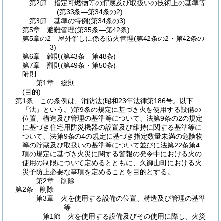
第2節
指定可燃物等の貯蔵及び取扱いの技術上の基準等
(第33条―第34条の2)
第3節
基準の特例
(第34条の3)
第5章
避難管理
(第35条―第42条)
第5章の2
屋外催しに係る防火管理
(第42条の2・第42条の
3)
第6章
雑則
(第43条―第48条)
第7章
罰則
(第49条・第50条)
附則
第1章
総則
(目的)
第1条
この条例は、消防法
(昭和23年法律第186号。以下
「法」という。)
第9条の規定に基づき火を使用する設備の
位置、構造及び管理の基準等について、法第9条の2の規定
に基づき住宅用防災機器の設置及び維持に関する基準等に
ついて、法第9条の4の規定に基づき指定数量未満の危険物
等の貯蔵及び取扱いの基準等について並びに法第22条第4
項の規定に基づき火災に関する警報の発令中における火の
使用の制限について定めるとともに、久御山町における火
災予防上必要な事項を定めることを目的とする。
第2章
削除
第2条
削除
第3章
火を使用する設備の位置、構造及び管理の基準
等
第1節
火を使用する設備及びその使用に際し、火災