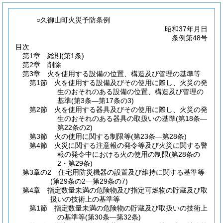
○久御山町火災予防条例
昭和37年月日
条例第48号
目次
第1章
総則
(第1条)
第2章
削除
第3章
火を使用する設備の位置、構造及び管理の基準等
第1節
火を使用する設備及びその使用に際し、火災の発
生のおそれのある設備の位置、構造及び管理の
基準
(第3条―第17条の3)
第2節
火を使用する器具及びその使用に際し、火災の発
生のおそれのある器具の取扱いの基準
(第18条―
第22条の2)
第3節
火の使用に関する制限等
(第23条―第28条)
第4節
火災に関する注意報の発令等及び火災に関する警
報の発令中における火の使用の制限
(第28条の
2・第29条)
第3章の2
住宅用防災機器の設置及び維持に関する基準等
(第29条の2―第29条の7)
第4章
指定数量未満の危険物及び指定可燃物の貯蔵及び取
扱いの技術上の基準等
第1節
指定数量未満の危険物の貯蔵及び取扱いの技術上
の基準等
(第30条―第32条)