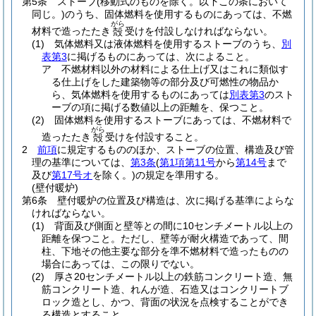
第5条
ストーブ
(移動式のものを除く。以下この条において
同じ。)
のうち、固体燃料を使用するものにあっては、不燃
がら
材料で造ったたき
受けを付設しなければならない。
殻
(1)
気体燃料又は液体燃料を使用するストーブのうち、
別
表第3
に掲げるものにあっては、次によること。
ア
不燃材料以外の材料による仕上げ又はこれに類似す
る仕上げをした建築物等の部分及び可燃性の物品か
ら、気体燃料を使用するものにあっては
別表第3
のスト
ーブの項に掲げる数値以上の距離を、保つこと。
(2)
固体燃料を使用するストーブにあっては、不燃材料で
がら
造ったたき
受けを付設すること。
殻
2
前項
に規定するもののほか、ストーブの位置、構造及び管
理の基準については、
第3条
(
第1項第11号
から
第14号
まで
及び
第17号オ
を除く。)
の規定を準用する。
(壁付暖炉)
第6条
壁付暖炉の位置及び構造は、次に掲げる基準によらな
ければならない。
(1)
背面及び側面と壁等との間に10センチメートル以上の
距離を保つこと。
ただし、壁等が耐火構造であって、間
柱、下地その他主要な部分を準不燃材料で造ったものの
場合にあっては、この限りでない。
(2)
厚さ20センチメートル以上の鉄筋コンクリート造、無
筋コンクリート造、れんが造、石造又はコンクリートブ
ロック造とし、かつ、背面の状況を点検することができ
る構造とすること。