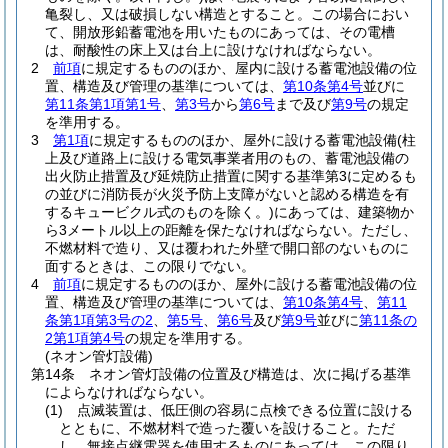
亀裂し、又は破損しない構造とすること。
この場合におい
て、開放形鉛蓄電池を用いたものにあっては、その電槽
は、耐酸性の床上又は台上に設けなければならない。
2
前項
に規定するもののほか、屋内に設ける蓄電池設備の位
置、構造及び管理の基準については、
第10条第4号
並びに
第11条第1項第1号
、
第3号
から
第6号
まで及び
第9号
の規定
を準用する。
3
第1項
に規定するもののほか、屋外に設ける蓄電池設備
(柱
上及び道路上に設ける電気事業者用のもの、蓄電池設備の
出火防止措置及び延焼防止措置に関する基準第3に定めるも
の並びに消防長が火災予防上支障がないと認める構造を有
するキュービクル式のものを除く。)
にあっては、建築物か
ら3メートル以上の距離を保たなければならない。
ただし、
不燃材料で造り、又は覆われた外壁で開口部のないものに
面するときは、この限りでない。
4
前項
に規定するもののほか、屋外に設ける蓄電池設備の位
置、構造及び管理の基準については、
第10条第4号
、
第11
条第1項第3号の2
、
第5号
、
第6号
及び
第9号
並びに
第11条の
2第1項第4号
の規定を準用する。
(ネオン管灯設備)
第14条
ネオン管灯設備の位置及び構造は、次に掲げる基準
によらなければならない。
(1)
点滅装置は、低圧側の容易に点検できる位置に設ける
とともに、不燃材料で造った覆いを設けること。
ただ
し、無接点継電器を使用するものにあっては、この限り