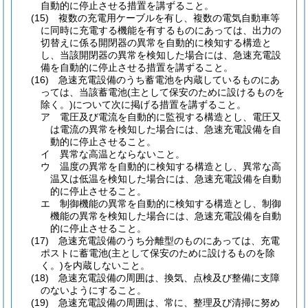
自動的に停止させる措置を講ずること。
(15)
複数の充電用ケーブルを有し、複数の電気自動車等
に同時に充電する機能を有するものにあっては、出力の
切替えに係る開閉器の異常を自動的に検知する構造と
し、当該開閉器の異常を検知した場合には、急速充電設
備を自動的に停止させる措置を講ずること。
(16)
急速充電設備のうち蓄電池を内蔵しているものにあ
っては、当該蓄電池
(主として保安のために設けるものを
除く。)
について次に掲げる措置を講ずること。
ア
電圧及び電流を自動的に監視する構造とし、電圧又
は電流の異常を検知した場合には、急速充電設備を自
動的に停止させること。
イ
異常な高温とならないこと。
ウ
温度の異常を自動的に検知する構造とし、異常な高
温又は低温を検知した場合には、急速充電設備を自動
的に停止させること。
エ
制御機能の異常を自動的に検知する構造とし、制御
機能の異常を検知した場合には、急速充電設備を自動
的に停止させること。
(17)
急速充電設備のうち分離型のものにあっては、充電
ポストに蓄電池
(主として保安のために設けるものを除
く。)
を内蔵しないこと。
(18)
急速充電設備の周囲は、換気、点検及び整備に支障
のないようにすること。
(19)
急速充電設備の周囲は、常に、整理及び清掃に努め