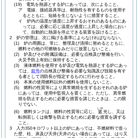
(19)
電気を熱源とする炉にあっては、次によること。
ア
電線、接続器具等は、耐熱性を有するものを使用す
るとともに、短絡を生じないように措置すること。
イ
炉内の温度が過度に上昇するおそれのあるものにあ
っては、必要に応じ温度が過度に上昇した場合におい
て、自動的に熱源を停止できる装置を設けること。
2
炉の管理は、次に掲げる基準によらなければならない。
(1)
炉の周囲は、常に、整理及び清掃に努めるとともに、
燃料その他の可燃物をみだりに放置しないこと。
(2)
炉及びその附属設備は、必要な点検及び整備を行い、
火災予防上有効に保持すること。
(3)
液体燃料を使用する炉及び電気を熱源とする炉にあっ
ては、
前号
の点検及び整備を必要な知識及び技能を有す
る者として消防長が指定するものに行わせること。
(4)
本来の使用燃料以外の燃料を使用しないこと。
(5)
燃料の性質等により異常燃焼を生ずるおそれのある炉
にあっては、使用中監視人を置くこと。
ただし、異常燃
焼を防止するために必要な措置を講じたときは、この限
りでない。
しや
(6)
燃料タンクは、燃料の性質等に応じ、
光し、又は
遮
転倒若しくは衝撃を防止するために必要な措置を講ずる
こと。
3
入力350キロワット以上の炉にあっては、不燃材料で造っ
た壁、柱、床及び天井
(天井のない場合にあっては、はり又