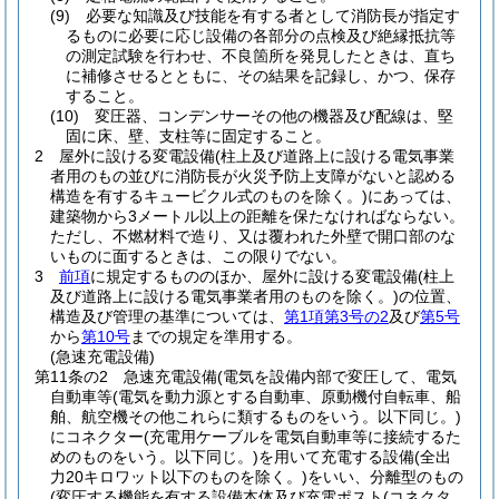
(9)
必要な知識及び技能を有する者として消防長が指定す
るものに必要に応じ設備の各部分の点検及び絶縁抵抗等
の測定試験を行わせ、不良箇所を発見したときは、直ち
に補修させるとともに、その結果を記録し、かつ、保存
すること。
(10)
変圧器、コンデンサーその他の機器及び配線は、堅
固に床、壁、支柱等に固定すること。
2
屋外に設ける変電設備
(柱上及び道路上に設ける電気事業
者用のもの並びに消防長が火災予防上支障がないと認める
構造を有するキュービクル式のものを除く。)
にあっては、
建築物から3メートル以上の距離を保たなければならない。
ただし、不燃材料で造り、又は覆われた外壁で開口部のな
いものに面するときは、この限りでない。
3
前項
に規定するもののほか、屋外に設ける変電設備
(柱上
及び道路上に設ける電気事業者用のものを除く。)
の位置、
構造及び管理の基準については、
第1項第3号の2
及び
第5号
から
第10号
までの規定を準用する。
(急速充電設備)
第11条の2
急速充電設備
(電気を設備内部で変圧して、電気
自動車等
(電気を動力源とする自動車、原動機付自転車、船
舶、航空機その他これらに類するものをいう。以下同じ。)
にコネクター
(充電用ケーブルを電気自動車等に接続するた
めのものをいう。以下同じ。)
を用いて充電する設備
(全出
力20キロワット以下のものを除く。)
をいい、分離型のもの
(変圧する機能を有する設備本体及び充電ポスト
(コネクタ